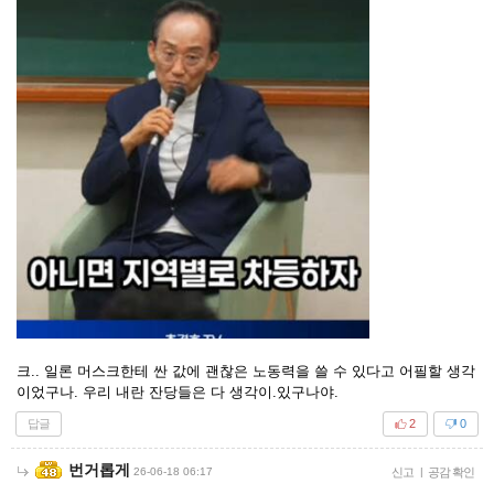
크.. 일론 머스크한테 싼 값에 괜찮은 노동력을 쓸 수 있다고 어필할 생각
이었구나. 우리 내란 잔당들은 다 생각이.있구나야.
답글
2
0
번거롭게
26-06-18 06:17
신고
|
공감 확인