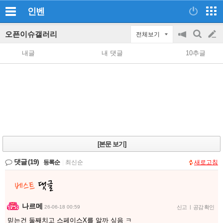
인벤
오픈이슈갤러리
전체보기
공
검
글
지
색
내글
내 댓글
10추글
on/off
쓰
기
[본문 보기]
댓글
(19)
등록순
|
최신순
새로고침
나르메
26-06-18 00:59
신고
|
공감 확인
믿는건 둘째치고 스페이스X를 알까 싶음 ㅋ