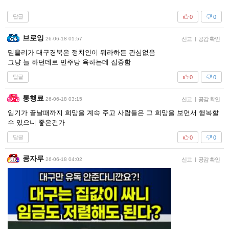
답글
0
0
브로잉
26-06-18 01:57
신고
|
공감 확인
믿을리가 대구경북은 정치인이 뭐라하든 관심없음
그냥 늘 하던데로 민주당 욕하는데 집중함
답글
0
0
통행료
26-06-18 03:15
신고
|
공감 확인
임기가 끝날때까지 희망을 계속 주고 사람들은 그 희망을 보면서 행복할
수 있으니 좋은건가
답글
0
0
콩자루
26-06-18 04:02
신고
|
공감 확인