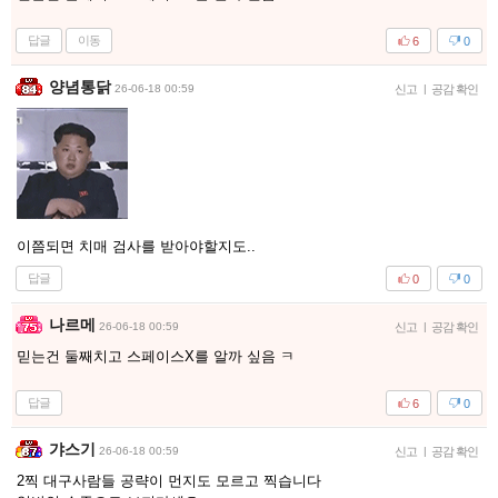
답글
이동
6
0
양념통닭
26-06-18 00:59
신고
|
공감 확인
이쯤되면 치매 검사를 받아야할지도..
답글
0
0
나르메
26-06-18 00:59
신고
|
공감 확인
믿는건 둘째치고 스페이스X를 알까 싶음 ㅋ
답글
6
0
갸스기
26-06-18 00:59
신고
|
공감 확인
2찍 대구사람들 공략이 먼지도 모르고 찍습니다