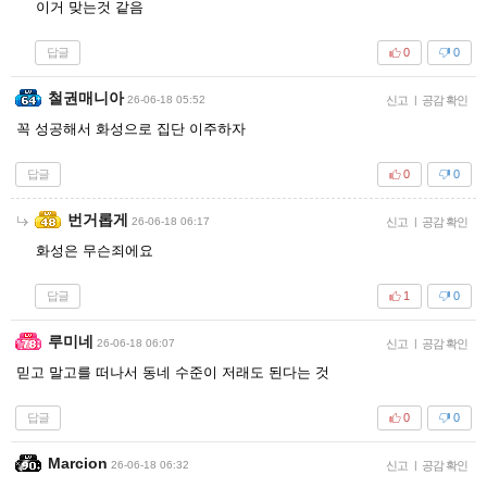
이거 맞는것 같음
답글
0
0
철권매니아
26-06-18 05:52
신고
|
공감 확인
꼭 성공해서 화성으로 집단 이주하자
답글
0
0
번거롭게
26-06-18 06:17
신고
|
공감 확인
화성은 무슨죄에요
답글
1
0
루미네
26-06-18 06:07
신고
|
공감 확인
믿고 말고를 떠나서 동네 수준이 저래도 된다는 것
답글
0
0
Marcion
26-06-18 06:32
신고
|
공감 확인