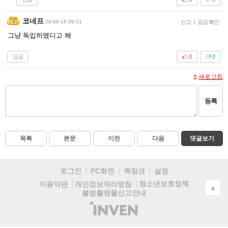
코네프
26-06-18 09:11
신고
|
공감 확인
그냥 독입하엤디고 해
답글
0
0
새로고침
등록
목록
본문
이전
다음
댓글보기
로그인
PC화면
퀵링크
설정
청소년보호정책
이용약관
개인정보처리방침
▲
불법촬영물신고안내
(주)
인
벤