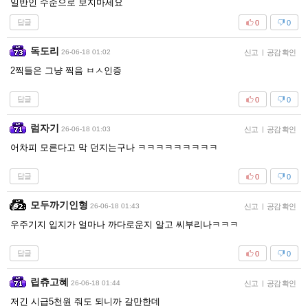
일반인 수준으로 보지마세요
답글
0
0
독도리
26-06-18 01:02
신고
|
공감 확인
2찍들은 그냥 찍음 ㅂㅅ인증
답글
0
0
럼자기
26-06-18 01:03
신고
|
공감 확인
어차피 모른다고 막 던지는구나 ㅋㅋㅋㅋㅋㅋㅋㅋㅋ
답글
0
0
모두까기인형
26-06-18 01:43
신고
|
공감 확인
우주기지 입지가 얼마나 까다로운지 알고 씨부리나ㅋㅋㅋ
답글
0
0
립츄고혜
26-06-18 01:44
신고
|
공감 확인
저긴 시급5천원 줘도 되니까 갈만한데