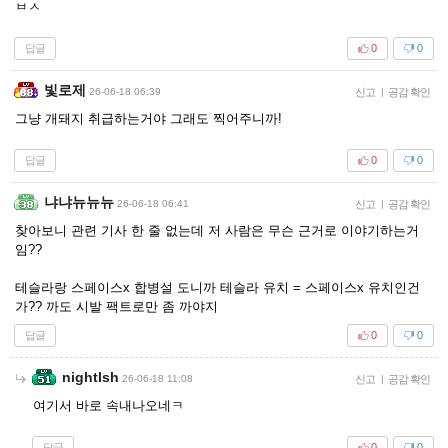
ㅂㅅ
답글
0
0
빛로제
26-06-18 06:39
신고
|
공감 확인
그냥 개돼지 취급하는거야 그래도 찍어주니까!
답글
0
0
냐냐뉴뉴뉴
26-06-18 06:41
신고
|
공감 확인
찾아보니 관련 기사 한 줄 없는데 저 사람은 무슨 근거로 이야기하는거
임??
테슬라랑 스페이스x 합병설 도니까 테슬라 유치 = 스페이스x 유치인건
가?? 까도 시발 팩트로만 좀 까야지
답글
0
0
nightlsh
26-06-18 11:08
신고
|
공감 확인
여기서 바로 속내나오네ㅋ
답글
0
0