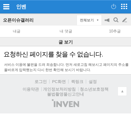
인벤
오픈이슈갤러리
전체보기
공
검
글
지
색
내글
내 댓글
10추글
on/off
쓰
글 보기
기
요청하신 페이지를 찾을 수 없습니다.
서비스 이용에 불편을 드려 죄송합니다. 먼저 새로고침 해보시고 페이지의 주소를
올바르게 입력했는지 다시 한번 확인해 보시기 바랍니다.
로그인
PC화면
퀵링크
설정
청소년보호정책
이용약관
개인정보처리방침
▲
불법촬영물신고안내
(주)
인
벤