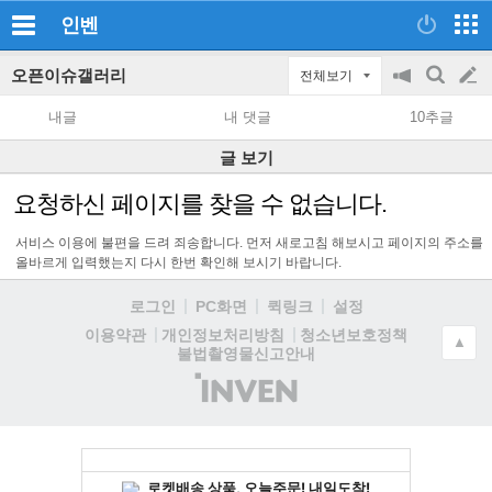
인벤
오픈이슈갤러리
전체보기
공
검
글
지
색
내글
내 댓글
10추글
on/off
쓰
글 보기
기
요청하신 페이지를 찾을 수 없습니다.
서비스 이용에 불편을 드려 죄송합니다. 먼저 새로고침 해보시고 페이지의 주소를
올바르게 입력했는지 다시 한번 확인해 보시기 바랍니다.
로그인
PC화면
퀵링크
설정
청소년보호정책
이용약관
개인정보처리방침
▲
불법촬영물신고안내
(주)
인
벤