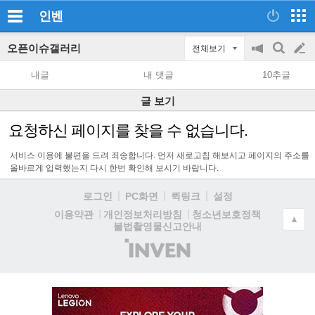
인벤
오픈이슈갤러리
전체보기
공
검
글
지
색
내글
내 댓글
10추글
on/off
쓰
글 보기
기
요청하신 페이지를 찾을 수 없습니다.
서비스 이용에 불편을 드려 죄송합니다. 먼저 새로고침 해보시고 페이지의 주소를
올바르게 입력했는지 다시 한번 확인해 보시기 바랍니다.
로그인
PC화면
퀵링크
설정
청소년보호정책
이용약관
개인정보처리방침
▲
불법촬영물신고안내
(주)
인
벤