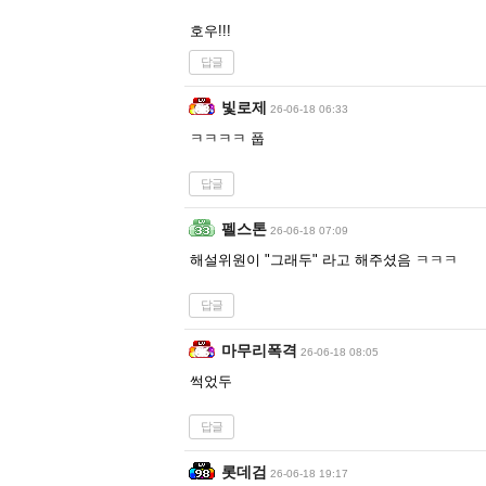
호우!!!
답글
빛로제
26-06-18 06:33
ㅋㅋㅋㅋ 풉
답글
펠스톤
26-06-18 07:09
해설위원이 "그래두" 라고 해주셨음 ㅋㅋㅋ
답글
마무리폭격
26-06-18 08:05
썩었두
답글
롯데검
26-06-18 19:17