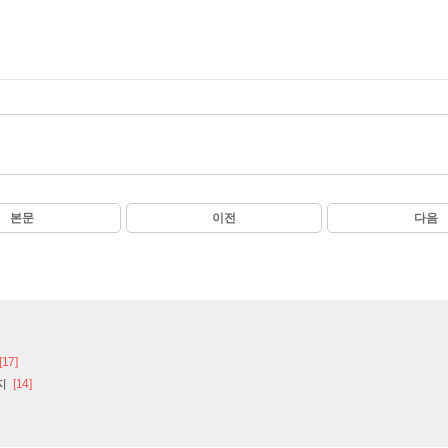
본문
이전
다음
[17]
지
[14]