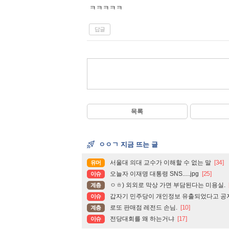
ㅋㅋㅋㅋㅋ
답글
목록
ㅇㅇㄱ 지금 뜨는 글
서울대 의대 교수가 이해할 수 없는 말
[34]
유머
오늘자 이재명 대통령 SNS.....jpg
[25]
이슈
ㅇㅎ) 외외로 막상 가면 부담된다는 미용실.
계층
갑자기 민주당이 개인정보 유출되었다고 공
이슈
로또 판매점 레전드 손님.
[10]
계층
전당대회를 왜 하는거냐
[17]
이슈