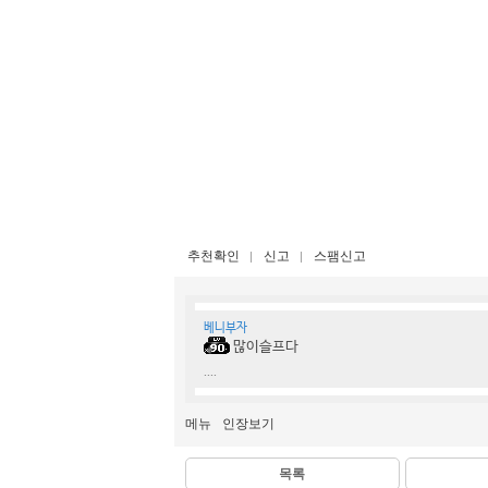
추천확인
신고
스팸신고
베니부자
많이슬프다
....
메뉴
인장보기
목록