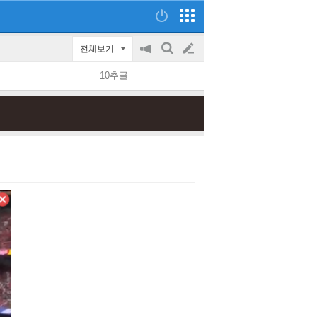
전체보기
공
검
글
지
색
10추글
on/off
쓰
기