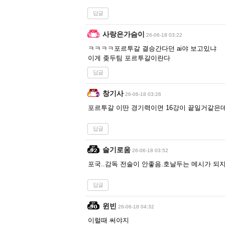
답글
사랑은가슴이
26-06-18 03:22
ㅋㅋㅋㅋ포르투갈 결승간다던 ai야 보고있냐
이게 좆두팀 포르투갈이란다
답글
창기사
26-06-18 03:26
포르투갈 이딴 경기력이면 16강이 끝일거같은
답글
슬기로움
26-06-18 03:52
포국..감독 전술이 안좋음.호날두는 메시가 되지
답글
윈빈
26-06-18 04:32
이럴때 써야지