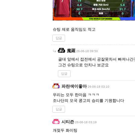
슈팅 제로 움직임도 적고
답글
魔羅
26-06-18 09:50
골대 앞에서 접전에서 공잘못차서 빠져나간것
그건 슈팅으로 안치나 보군요
답글
파란색이좋아
26-06-18 03:10
우리는 모두 한마음 ㅋㅋㅋ
조나단의 모국 콩고의 승리를 기원합니다
답글
시티즌
26-06-18 03:19
개젖두 화이팅