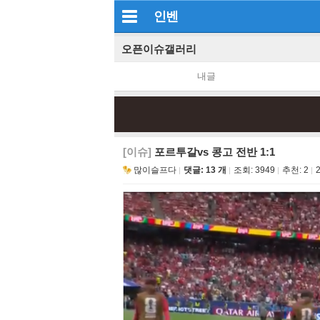
인벤
오픈이슈갤러리
내글
[이슈]
포르투갈vs 콩고 전반 1:1
많이슬프다
댓글: 13 개
조회:
3949
추천:
2