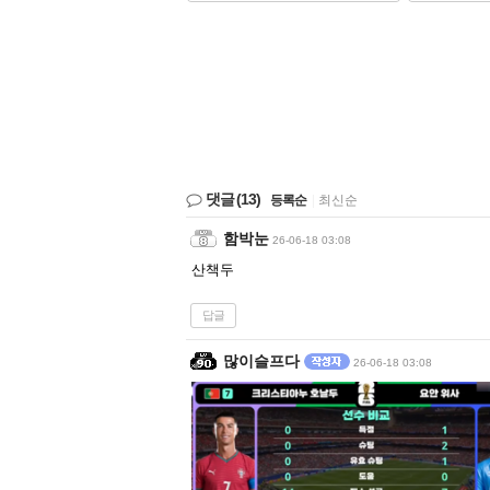
댓글
(13)
등록순
|
최신순
함박눈
26-06-18 03:08
산책두
답글
많이슬프다
26-06-18 03:08