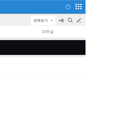
전체보기
공
검
글
지
색
10추글
on/off
쓰
기