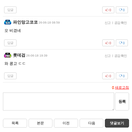
답글
0
0
파인망고코코
26-06-18 08:59
신고
|
공감 확인
오 비겼네
답글
0
0
롯데검
26-06-18 19:39
신고
|
공감 확인
와 콩고 ㄷㄷ
답글
0
0
새로고침
등록
목록
본문
이전
다음
댓글보기