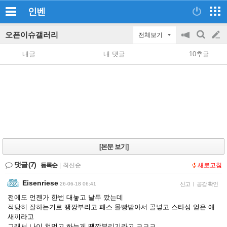
인벤
오픈이슈갤러리
전체보기
공
검
글
지
색
내글
내 댓글
10추글
on/off
쓰
기
[본문 보기]
댓글
(7)
등록순
|
최신순
새로고침
Eisenriese
26-06-18 06:41
신고
|
공감 확인
전에도 언젠가 한번 대놓고 날두 깠는데
적당히 잘하는거로 땡깡부리고 패스 몰빵받아서 골넣고 스타성 얻은 애
새끼라고
그래서 나이 쳐먹고 하는게 땡깡부리기라고 ㅋㅋㅋ