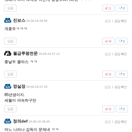
답글
1
0
진보스
26-06-18 06:59
신고
|
공감 확인
개좆두ㅋㅋㅋ
답글
0
0
월급루팡전문
26-06-18 07:12
신고
|
공감 확인
좆날두 클라스 ㅋㅋ
답글
0
0
깡실장
26-06-18 07:33
신고
|
공감 확인
85년생이지.
세월이 야속하구만
답글
0
0
정의def
26-06-18 08:35
신고
|
공감 확인
어느 나라나 감독이 문제네 ㅋㅋ