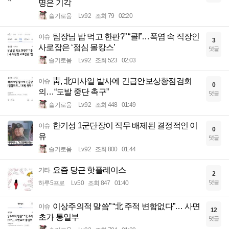
명은 기각
슬기로움
Lv.92
조회 79
02:20
팀장님 밥 먹고 한판?” “콜!”…폭염 속 직장인
이슈
3
사로잡은 ‘점심 몰캉스’
댓글
슬기로움
Lv.92
조회 523
02:03
靑, 北미사일 발사에 긴급안보상황점검회
이슈
0
의…“도발 중단 촉구”
댓글
슬기로움
Lv.92
조회 448
01:49
한기성 1군단장이 직무 배제된 결정적인 이
이슈
0
유
댓글
슬기로움
Lv.92
조회 800
01:44
요즘 당근 핫플레이스
기타
2
댓글
하루5프로
Lv.50
조회 847
01:40
이상주의적 말씀” “北 주적 변함없다”… 사면
이슈
12
초가 통일부
댓글