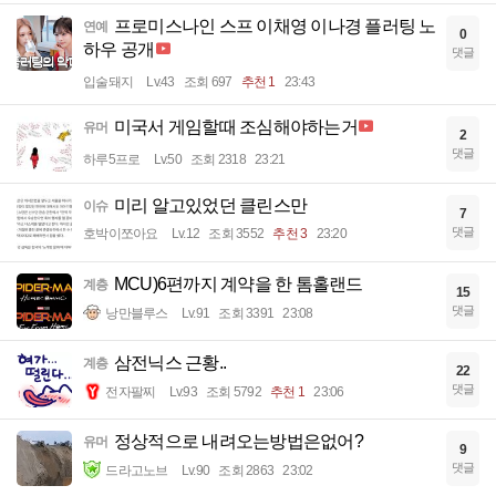
프로미스나인 스프 이채영 이나경 플러팅 노
연예
0
하우 공개
댓글
입술돼지
Lv.43
조회 697
추천 1
23:43
미국서 게임할때 조심해야하는거
유머
2
댓글
하루5프로
Lv.50
조회 2318
23:21
미리 알고있었던 클린스만
이슈
7
댓글
호박이쪼아요
Lv.12
조회 3552
추천 3
23:20
MCU)6편까지 계약을 한 톰홀랜드
계층
15
댓글
낭만블루스
Lv.91
조회 3391
23:08
삼전닉스 근황..
계층
22
댓글
전자팔찌
Lv.93
조회 5792
추천 1
23:06
정상적으로 내려오는방법은없어?
유머
9
댓글
드라고노브
Lv.90
조회 2863
23:02