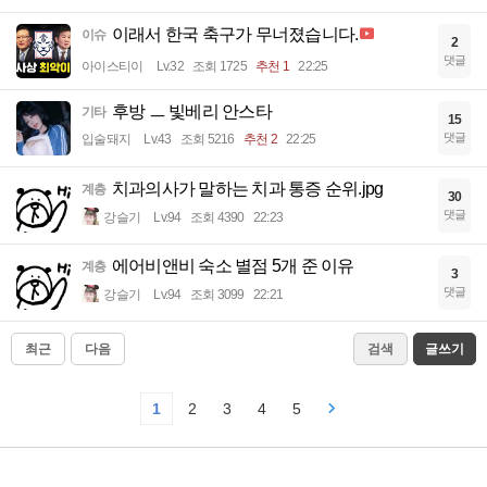
이래서 한국 축구가 무너졌습니다.
이슈
2
댓글
아이스티이
Lv.32
조회 1725
추천 1
22:25
후방 ㅡ 빛베리 안스타
기타
15
댓글
입술돼지
Lv.43
조회 5216
추천 2
22:25
치과의사가 말하는 치과 통증 순위.jpg
계층
30
댓글
강슬기
Lv.94
조회 4390
22:23
에어비앤비 숙소 별점 5개 준 이유
계층
3
댓글
강슬기
Lv.94
조회 3099
22:21
최근
다음
검색
글쓰기
1
2
3
4
5