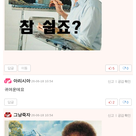
답글
이동
5
0
아리시아
26-06-18 10:54
신고
|
공감 확인
귀여운데요
답글
2
0
그냥죽자
26-06-18 10:54
신고
|
공감 확인