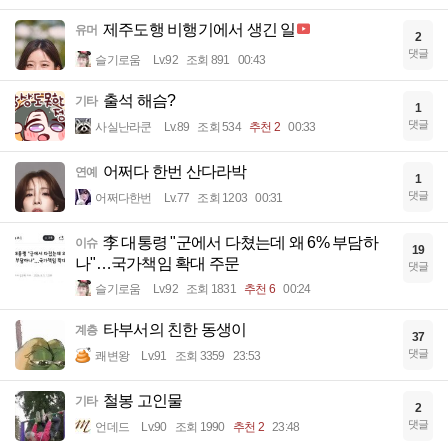
제주도행 비행기에서 생긴 일
유머
2
댓글
슬기로움
Lv.92
조회 891
00:43
출석 해슴?
기타
1
댓글
사실난라쿤
Lv.89
조회 534
추천 2
00:33
어쩌다 한번 산다라박
연예
1
댓글
어쩌다한번
Lv.77
조회 1203
00:31
李 대통령 "군에서 다쳤는데 왜 6% 부담하
이슈
19
나"…국가책임 확대 주문
댓글
슬기로움
Lv.92
조회 1831
추천 6
00:24
타부서의 친한 동생이
계층
37
댓글
쾌변왕
Lv.91
조회 3359
23:53
철봉 고인물
기타
2
댓글
언데드
Lv.90
조회 1990
추천 2
23:48