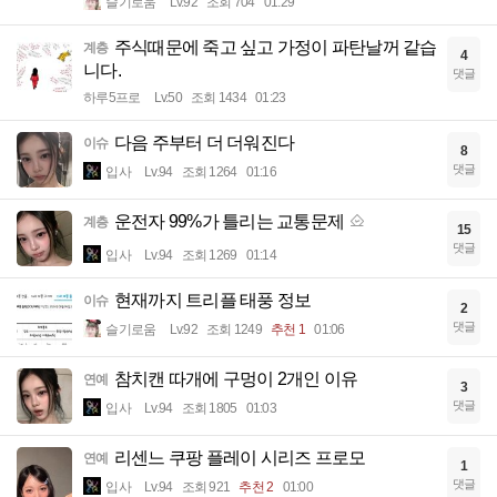
슬기로움
Lv.92
조회 704
01:29
주식때문에 죽고 싶고 가정이 파탄날꺼 같습
계층
4
니다.
댓글
하루5프로
Lv.50
조회 1434
01:23
다음 주부터 더 더워진다
이슈
8
댓글
입사
Lv.94
조회 1264
01:16
운전자 99%가 틀리는 교통문제
계층
15
댓글
입사
Lv.94
조회 1269
01:14
현재까지 트리플 태풍 정보
이슈
2
댓글
슬기로움
Lv.92
조회 1249
추천 1
01:06
참치캔 따개에 구멍이 2개인 이유
연예
3
댓글
입사
Lv.94
조회 1805
01:03
리센느 쿠팡 플레이 시리즈 프로모
연예
1
댓글
입사
Lv.94
조회 921
추천 2
01:00