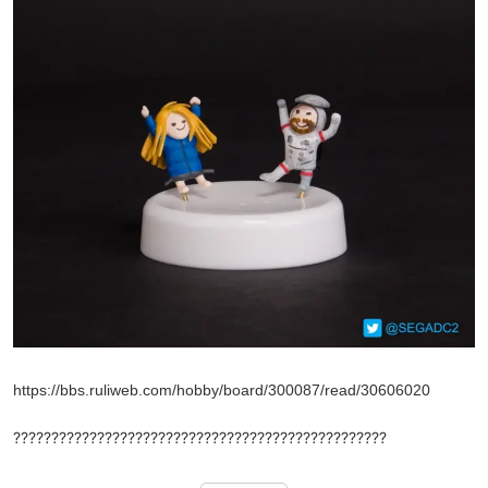
https://bbs.ruliweb.com/hobby/board/300087/read/30606020
?????????????????????????????????????????????????