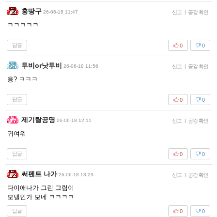
홍땅구
26-06-18 11:47
신고
|
공감 확인
ㅋㅋㅋㅋㅋ
답글
0
0
투비or낫투비
26-06-18 11:56
신고
|
공감 확인
응? ㅋㅋㅋ
답글
0
0
제기랄공명
26-06-18 12:11
신고
|
공감 확인
귀여워
답글
0
0
써펜트 나가
26-06-18 13:29
신고
|
공감 확인
다이애나가 그린 그림이
모델인가 보네 ㅋㅋㅋㅋ
답글
0
0