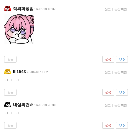
적의화장법
26-06-18 13:37
신고
|
공감 확인
답글
0
0
Ill1543
26-06-18 16:02
신고
|
공감 확인
ㅋㅋㅋㅋ
답글
0
0
내삶의건배
26-06-18 20:39
신고
|
공감 확인
ㅋㅋㅋㅋ
답글
0
0