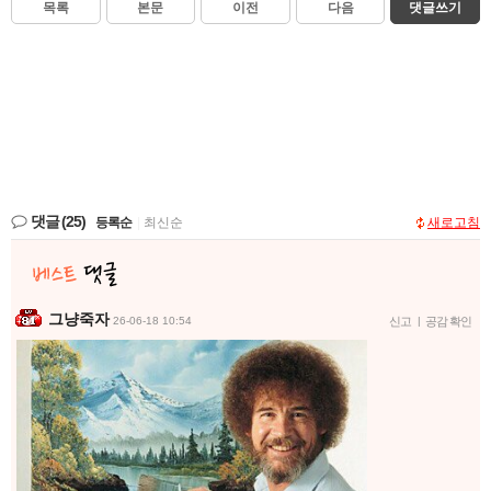
목록
본문
이전
다음
댓글쓰기
댓글
(25)
등록순
|
최신순
새로고침
그냥죽자
26-06-18 10:54
신고
|
공감 확인