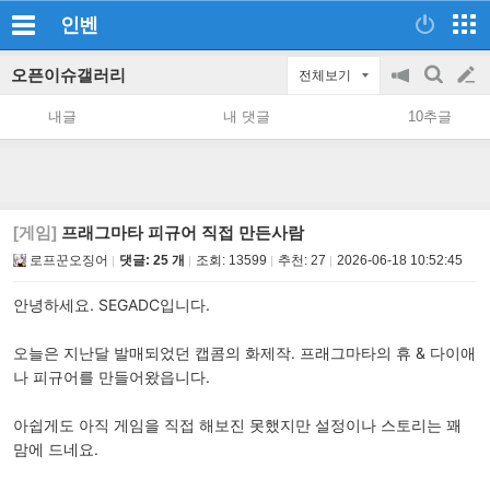
인벤
오픈이슈갤러리
전체보기
공
검
글
지
색
내글
내 댓글
10추글
on/off
쓰
기
[게임]
프래그마타 피규어 직접 만든사람
로프꾼오징어
댓글: 25 개
조회:
13599
추천:
27
2026-06-18 10:52:45
안녕하세요. SEGADC입니다.
오늘은 지난달 발매되었던 캡콤의 화제작. 프래그마타의 휴 & 다이애
나 피규어를 만들어왔읍니다.
아쉽게도 아직 게임을 직접 해보진 못했지만 설정이나 스토리는 꽤
맘에 드네요.