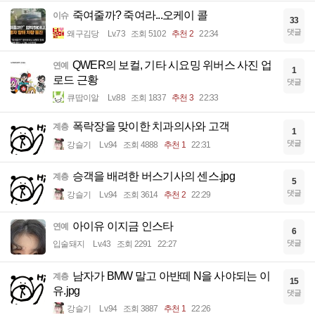
죽여줄까? 죽여라...오케이 콜
이슈
33
댓글
왜구김당
Lv.73
조회 5102
추천 2
22:34
QWER의 보컬, 기타 시요밍 위버스 사진 업
연예
1
로드 근황
댓글
큐땁이알
Lv.88
조회 1837
추천 3
22:33
폭락장을 맞이한 치과의사와 고객
계층
1
댓글
강슬기
Lv.94
조회 4888
추천 1
22:31
승객을 배려한 버스기사의 센스.jpg
계층
5
댓글
강슬기
Lv.94
조회 3614
추천 2
22:29
아이유 이지금 인스타
연예
6
댓글
입술돼지
Lv.43
조회 2291
22:27
남자가 BMW 말고 아반떼 N을 사야되는 이
계층
15
유.jpg
댓글
강슬기
Lv.94
조회 3887
추천 1
22:26