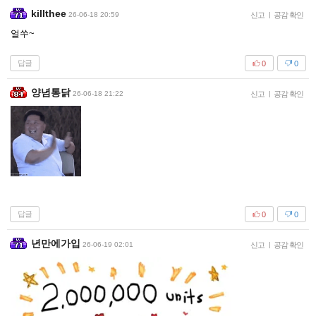
killthee
26-06-18 20:59
신고
|
공감 확인
얼쑤~
답글
0
0
양념통닭
26-06-18 21:22
신고
|
공감 확인
답글
0
0
년만에가입
26-06-19 02:01
신고
|
공감 확인