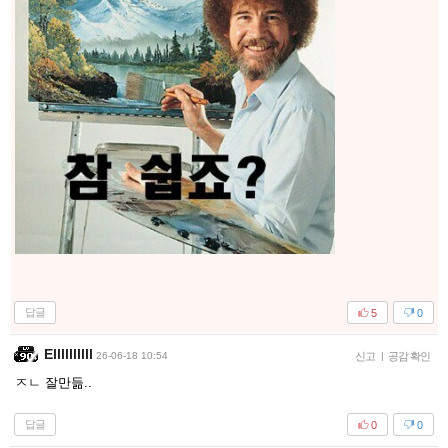
답글
5
0
Ellllllllll
26-06-18 10:54
신고
|
공감 확인
ㅈㄴ 잘만듦..
답글
0
0