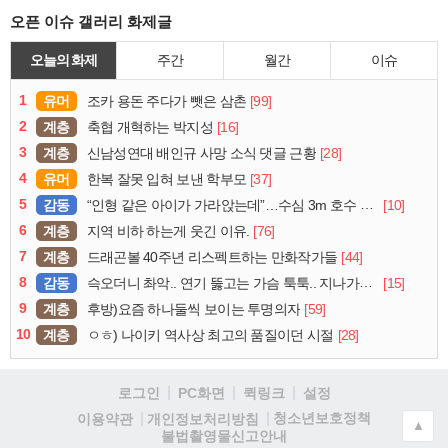
오픈 이슈 갤러리 화제글
오늘의 화제
주간
월간
이슈
1
유머
[99]
조카 용돈 주다가 뺏은 삼촌
2
계층
[16]
축협 개혁하는 박지성
3
계층
[28]
신남성연대 배인규 사망 소식 댓글 근황
4
유머
[37]
한복 잘못 입혀 보낸 학부모
5
감동
[10]
“인형 같은 아이가 가라앉는데”…수심 3m 호수 뛰어든 60대 의인
6
계층
[76]
지역 비하 하는게 웃긴 이유.
7
계층
[44]
드래곤볼 40주년 리스펙트하는 만화작가들
8
감동
[15]
슥오더니 촤악.. 연기 뚫고는 가슴 툭툭.. 지나가던 아재의 정체
9
계층
[59]
후방)요즘 하나둘씩 보이는 투명의자
10
계층
[28]
ㅇㅎ) 나이키 역사상 최고의 품질이던 시절
로그인
PC화면
퀵링크
설정
청소년보호정책
이용약관
개인정보처리방침
▲
불법촬영물신고안내