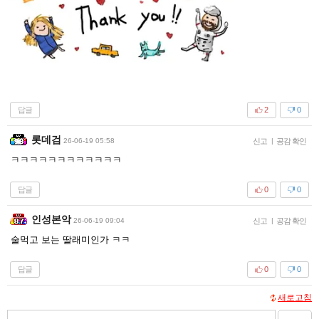
답글
2
0
롯데검
26-06-19 05:58
신고
|
공감 확인
ㅋㅋㅋㅋㅋㅋㅋㅋㅋㅋㅋㅋ
답글
0
0
인성본악
26-06-19 09:04
신고
|
공감 확인
술먹고 보는 딸래미인가 ㅋㅋ
답글
0
0
새로고침