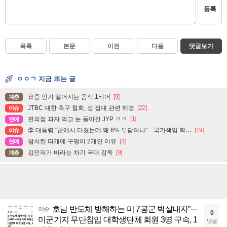
등록
목록
본문
이전
다음
댓글보기
ㅇㅇㄱ 지금 뜨는 글
요즘 인기 떨어지는 음식 1티어
[9]
계층
JTBC 대한 축구 협회, 성 접대 관련 해명
[22]
이슈
편의점 과자 먹고 눈 돌아간 JYP ㅋㅋ
[1]
연예
李 대통령 "군에서 다쳤는데 왜 6% 부담하나"…국가책임 확대 주문
[19]
이슈
참치캔 따개에 구멍이 2개인 이유
[3]
연예
김민재가 바라는 차기 국대 감독
[9]
계층
호남 반도체 방해하는 미 7공군 박살내자”···
이슈
0
미군기지 무단침입 대학생단체 회원 3명 구속, 1
댓글