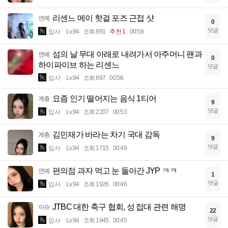
리센느 메이 핫걸 포즈 근접 샷
연예
0
댓글
입사
Lv.94
조회 891
추천 1
00:58
섬의 날 무대 아래로 내려가서 아주머니 팬과
연예
0
하이파이브 하는 리센느
댓글
입사
Lv.94
조회 897
00:56
요즘 인기 떨어지는 음식 1티어
계층
9
댓글
입사
Lv.94
조회 2207
00:53
김민재가 바라는 차기 국대 감독
계층
9
댓글
입사
Lv.94
조회 1715
00:49
편의점 과자 먹고 눈 돌아간 JYP ㅋㅋ
연예
1
댓글
입사
Lv.94
조회 1926
00:46
JTBC 대한 축구 협회, 성 접대 관련 해명
이슈
22
댓글
입사
Lv.94
조회 1945
00:45