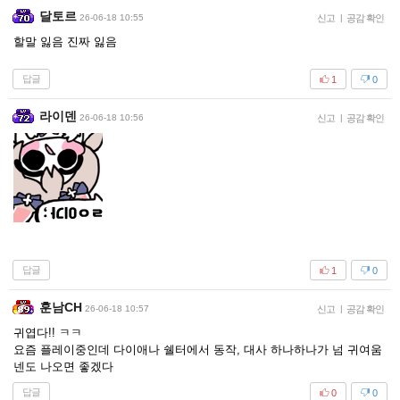
달토르
26-06-18 10:55
신고
|
공감 확인
할말 잃음 진짜 잃음
답글
1
0
라이덴
26-06-18 10:56
신고
|
공감 확인
답글
1
0
훈남CH
26-06-18 10:57
신고
|
공감 확인
귀엽다!! ㅋㅋ
요즘 플레이중인데 다이애나 쉘터에서 동작, 대사 하나하나가 넘 귀여움
넨도 나오면 좋겠다
답글
0
0