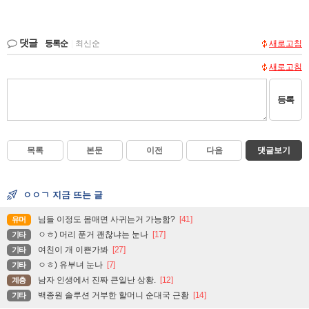
댓글
등록순
|
최신순
새로고침
새로고침
등록
목록
본문
이전
다음
댓글보기
ㅇㅇㄱ 지금 뜨는 글
님들 이정도 몸매면 사귀는거 가능함?
[41]
유머
ㅇㅎ) 머리 푼거 괜찮냐는 눈나
[17]
기타
여친이 개 이쁜가봐
[27]
기타
ㅇㅎ) 유부녀 눈나
[7]
기타
남자 인생에서 진짜 큰일난 상황.
[12]
계층
백종원 솔루션 거부한 할머니 순대국 근황
[14]
기타