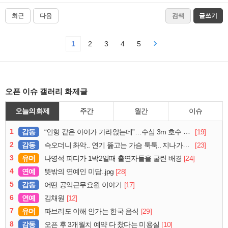
최근
다음
검색
글쓰기
1
2
3
4
5
오픈 이슈 갤러리 화제글
오늘의 화제
주간
월간
이슈
1
감동
[19]
“인형 같은 아이가 가라앉는데”…수심 3m 호수 뛰어든 60대 의인
2
감동
[23]
슥오더니 촤악.. 연기 뚫고는 가슴 툭툭.. 지나가던 아재의 정체
3
유머
[24]
나영석 피디가 1박2일때 출연자들을 굴린 배경
4
연예
[28]
뜻밖의 연예인 미담..jpg
5
감동
[17]
어떤 공익근무요원 이야기
6
연예
[12]
김채원
7
유머
[29]
파브리도 이해 안가는 한국 음식
8
감동
[10]
오픈 후 3개월치 예약 다 찼다는 미용실