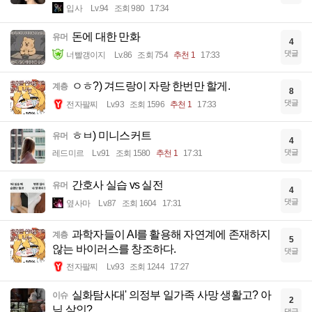
입사
Lv.94
조회 980
17:34
돈에 대한 만화
유머
4
댓글
너빨갱이지
Lv.86
조회 754
추천 1
17:33
ㅇㅎ?) 겨드랑이 자랑 한번만 할게.
계층
8
댓글
전자팔찌
Lv.93
조회 1596
추천 1
17:33
ㅎㅂ) 미니스커트
유머
4
댓글
레드미르
Lv.91
조회 1580
추천 1
17:31
간호사 실습 vs 실전
유머
4
댓글
옆사마
Lv.87
조회 1604
17:31
과학자들이 AI를 활용해 자연계에 존재하지
계층
5
않는 바이러스를 창조하다.
댓글
전자팔찌
Lv.93
조회 1244
17:27
실화탐사대' 의정부 일가족 사망 생활고? 아
이슈
2
님 살인?
댓글