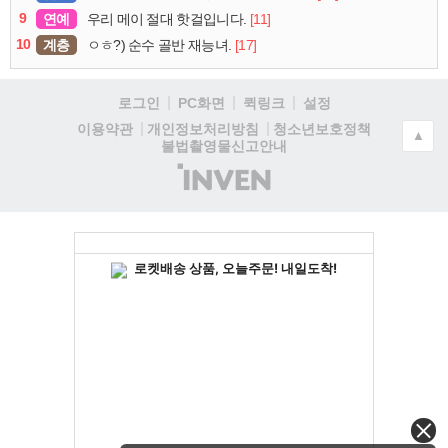
9
연예
[11]
우리 메이 절대 핫걸입니다.
10
계층
[17]
ㅇㅎ?) 순수 골반 재능녀.
로그인
PC화면
퀵링크
설정
청소년보호정책
이용약관
개인정보처리방침
▲
불법촬영물신고안내
(주)
인
벤