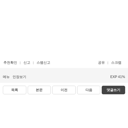
추천확인
신고
스팸신고
공유
스크랩
메뉴
인장보기
EXP 41%
목록
본문
이전
다음
댓글쓰기