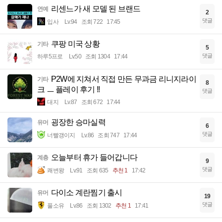
리센느가 새 모델 된 브랜드
연예
2
댓글
입사
Lv.94
조회 722
17:45
쿠팡 미국 상황
기타
5
댓글
하루5프로
Lv.50
조회 1304
17:44
P2W에 지쳐서 직접 만든 무과금 리니지라이
기타
8
크 ㅡ 플레이 후기 !!
댓글
대지
Lv.87
조회 672
17:44
굉장한 승마실력
유머
6
댓글
너빨갱이지
Lv.86
조회 747
17:44
오늘부터 휴가 들어갑니다
계층
9
댓글
쾌변왕
Lv.91
조회 635
추천 1
17:42
다이소 계란찜기 출시
유머
19
댓글
풀소유
Lv.86
조회 1302
추천 1
17:41