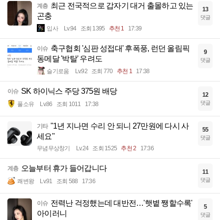
최근 전국적으로 갑자기 대거 출몰하고 있는
계층
13
곤충
댓글
입사
Lv.94
조회 1395
추천 1
17:39
축구협회 '심판 성접대' 후폭풍, 런던 올림픽
이슈
9
동메달 '박탈' 우려도
댓글
슬기로움
Lv.92
조회 770
추천 1
17:38
SK 하이닉스 주당 375원 배당
이슈
12
댓글
풀소유
Lv.86
조회 1011
17:38
"1년 지나면 수리 안 되니 27만원에 다시 사
기타
55
세요"
댓글
무념무상창기
Lv.24
조회 1525
추천 2
17:36
오늘부터 휴가 들어갑니다
계층
11
댓글
쾌변왕
Lv.91
조회 588
17:36
전력난 걱정했는데 대반전…'햇볕 쨍할수록'
이슈
5
아이러니
댓글