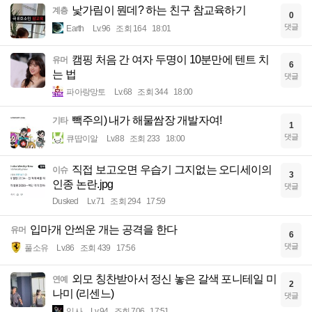
낯가림이 뭔데? 하는 친구 참교육하기
계층
0
댓글
Earth
Lv.96
조회 164
18:01
캠핑 처음 간 여자 두명이 10분만에 텐트 치
유머
6
는 법
댓글
파아랑망토
Lv.68
조회 344
18:00
빽주의) 내가 해물쌈장 개발자여!
기타
1
댓글
큐땁이알
Lv.88
조회 233
18:00
직접 보고오면 우습기 그지없는 오디세이의
이슈
3
인종 논란.jpg
댓글
Dusked
Lv.71
조회 294
17:59
입마개 안씌운 개는 공격을 한다
유머
6
댓글
풀소유
Lv.86
조회 439
17:56
외모 칭찬받아서 정신 놓은 갈색 포니테일 미
연예
2
나미 (리센느)
댓글
입사
Lv.94
조회 706
17:51