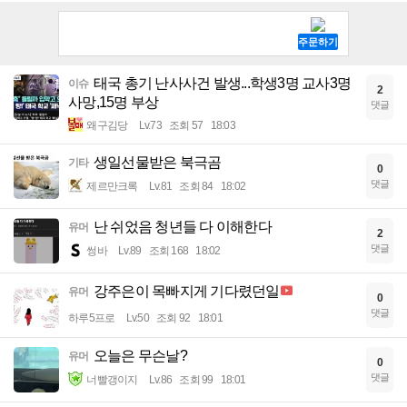
태국 총기 난사사건 발생...학생3명 교사3명
이슈
2
사망,15명 부상
댓글
왜구김당
Lv.73
조회 57
18:03
생일선물받은 북극곰
기타
0
댓글
제르만크록
Lv.81
조회 84
18:02
난 쉬었음 청년들 다 이해한다
유머
2
댓글
썽바
Lv.89
조회 168
18:02
강주은이 목빠지게 기다렸던일
유머
0
댓글
하루5프로
Lv.50
조회 92
18:01
오늘은 무슨날?
유머
0
댓글
너빨갱이지
Lv.86
조회 99
18:01