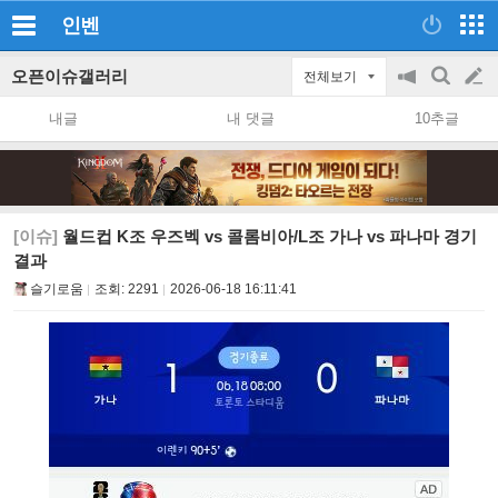
인벤
오픈이슈갤러리
전체보기
공
검
글
지
색
내글
내 댓글
10추글
on/off
쓰
기
[이슈]
월드컵 K조 우즈벡 vs 콜롬비아/L조 가나 vs 파나마 경기
결과
슬기로움
조회:
2291
2026-06-18 16:11:41