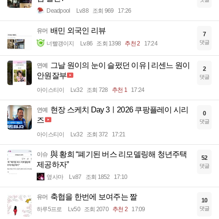
Deadpool
Lv.88
조회 969
17:26
배민 외국인 리뷰
유머
7
댓글
너빨갱이지
Lv.86
조회 1398
추천 2
17:24
그날 원이의 눈이 슬펐던 이유 | 리센느 원이
연예
2
안원잘부
댓글
아이스티이
Lv.32
조회 728
추천 1
17:24
현장 스케치 Day 3ㅣ2026 쿠팡플레이 시리
연예
0
즈
댓글
아이스티이
Lv.32
조회 372
17:21
與 황희 “폐기된 버스 리모델링해 청년주택
이슈
52
제공하자”
댓글
옆사마
Lv.87
조회 1852
17:10
축협을 한번에 보여주는 짤
유머
10
댓글
하루5프로
Lv.50
조회 2070
추천 2
17:09