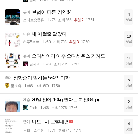
보법이 다른 기안84
유머
4
댓글
스티브승준유
Lv.76
조회 866
추천 2
17:51
내 이럴줄 알았다
이슈
10
댓글
하루5프로
Lv.50
조회 703
추천 3
17:50
오디세이아 이후 오디세우스 가계도
유머
11
댓글
옆사마
Lv.87
조회 796
17:50
장항준이 말하는 5%의 미학
유머
5
댓글
풀소유
Lv.86
조회 609
17:50
20일 안에 10kg 뺀다는 기안84.jpg
계층
2
댓글
Earth
Lv.96
조회 1276
17:46
이브 - 너 그럴때면
연예
4
댓글
스티브승준유
Lv.76
조회 347
17:45