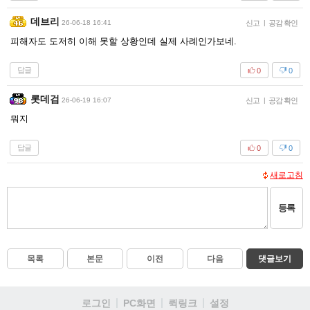
데브리
26-06-18 16:41
신고
|
공감 확인
피해자도 도저히 이해 못할 상황인데 실제 사례인가보네.
답글
0
0
롯데검
26-06-19 16:07
신고
|
공감 확인
뭐지
답글
0
0
새로고침
등록
목록
본문
이전
다음
댓글보기
로그인
PC화면
퀵링크
설정