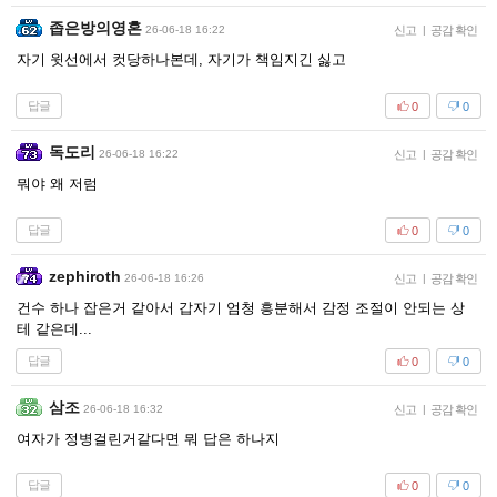
좁은방의영혼
26-06-18 16:22
신고
|
공감 확인
자기 윗선에서 컷당하나본데, 자기가 책임지긴 싫고
답글
0
0
독도리
26-06-18 16:22
신고
|
공감 확인
뭐야 왜 저럼
답글
0
0
zephiroth
26-06-18 16:26
신고
|
공감 확인
건수 하나 잡은거 같아서 갑자기 엄청 흥분해서 감정 조절이 안되는 상
테 같은데...
답글
0
0
삼조
26-06-18 16:32
신고
|
공감 확인
여자가 정병걸린거같다면 뭐 답은 하나지
답글
0
0