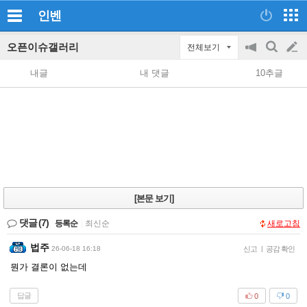
인벤
오픈이슈갤러리
전체보기
공
검
글
지
색
내글
내 댓글
10추글
on/off
쓰
기
[본문 보기]
댓글
(7)
등록순
|
최신순
새로고침
법주
26-06-18 16:18
신고
|
공감 확인
뭔가 결론이 없는데
답글
0
0