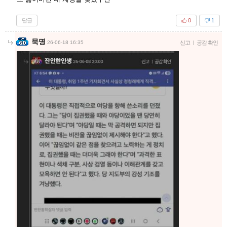
답글
0
1
묵명
26-06-18 16:35
신고
|
공감 확인