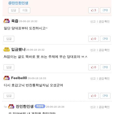
@잔인한인생
답글
이동
3
0
육즙
26-06-18 16:32
신고
|
공감 확인
일단 당대표부터 도전하시고~
답글
0
0
입금됐냐
26-06-18 16:32
신고
|
공감 확인
Ai없이는 글도 똑바로 못 쓰는 주제에 무슨 당대표야 ㅂㅅ
답글
0
0
Feelbell0
26-06-18 16:33
신고
|
공감 확인
디시 호감고닉 반찬통학살자님 오셨군여
답글
0
0
잔인한인생
26-06-18 16:34
신고
|
공감 확인
오 잃어버린 내 계정을 찾았구만