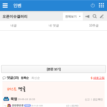
인벤
오픈이슈갤러리
전체보기
공
검
글
지
색
내글
내 댓글
10추글
on/off
쓰
기
[본문 보기]
댓글
(15)
등록순
|
최신순
새로고침
묵명
26-06-18 16:33
신고
|
공감 확인