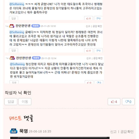
작성자 닉 확인
답글
이동
4
0
묵명
26-06-18 16:35
신고
|
공감 확인