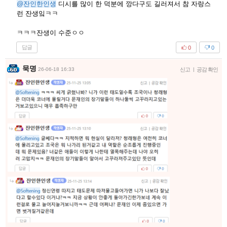
@잔인한인생
디시를 많이 한 덕분에 깡다구도 길러져서 참 자랑스
런 잔생잌ㅋㅋ
ㅋㅋㅋ잔생이 수준ㅇㅇ
답글
0
0
묵명
26-06-18 16:33
신고
|
공감 확인