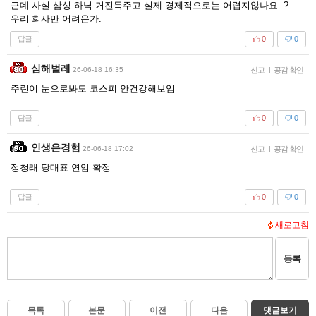
근데 사실 삼성 하닉 거진독주고 실제 경제적으로는 어렵지않나요..?
우리 회사만 어려운가.
답글
0
0
심해벌레
26-06-18 16:35
신고
|
공감 확인
주린이 눈으로봐도 코스피 안건강해보임
답글
0
0
인생은경험
26-06-18 17:02
신고
|
공감 확인
정청래 당대표 연임 확정
답글
0
0
새로고침
등록
목록
본문
이전
다음
댓글보기