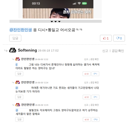
@잔인한인생
응 디시+통일교 어서오곸ㅋㅋ
답글
1
0
Softening
26-06-18 17:02
신고
|
공감 확인