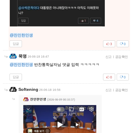
@잔인한인생
답글
3
0
묵명
26-06-18 16:47
신고
|
공감 확인
@잔인한인생
반찬통학살자님 댓글 입력 ㅋㅋㅋㅋㅋ
답글
0
0
Softening
26-06-18 16:56
신고
|
공감 확인