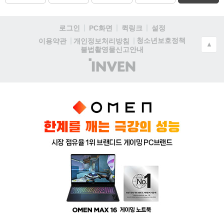
로그인
PC화면
퀵링크
설정
청소년보호정책
이용약관
개인정보처리방침
▲
불법촬영물신고안내
(주)
인
벤