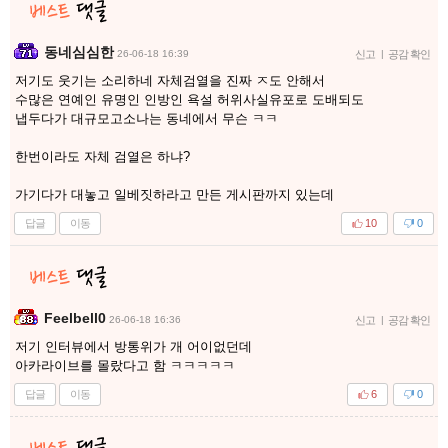
동네심심한
26-06-18 16:39
신고
|
공감 확인
저기도 웃기는 소리하네 자체검열을 진짜 ㅈ도 안해서
수많은 연예인 유명인 인방인 욕설 허위사실유포로 도배되도
냅두다가 대규모고소나는 동네에서 무슨 ㅋㅋ
한번이라도 자체 검열은 하냐?
가기다가 대놓고 일베짓하라고 만든 게시판까지 있는데
답글
이동
10
0
Feelbell0
26-06-18 16:36
신고
|
공감 확인
저기 인터뷰에서 방통위가 개 어이없던데
아카라이브를 몰랐다고 함 ㅋㅋㅋㅋㅋ
답글
이동
6
0