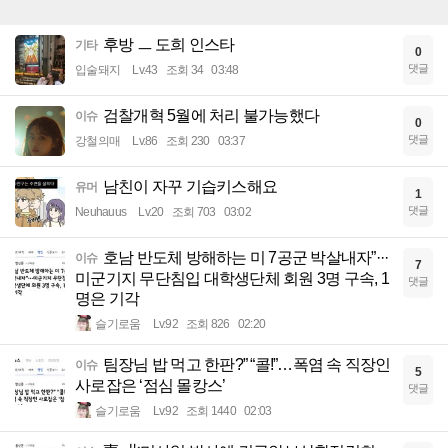
후방 ㅡ 도희 인스타
기타
0
댓글
입술돼지
Lv.43
조회 34
03:48
검찰개혁 5월에 처리 불가능했다
이슈
0
댓글
강철의매
Lv.86
조회 230
03:37
남친이 자꾸 기습키스해요
유머
1
댓글
Neuhauus
Lv.20
조회 703
03:02
호남 반도체 방해하는 미 7공군 박살내자”···
이슈
7
미군기지 무단침입 대학생단체 회원 3명 구속, 1
댓글
명은 기각
슬기로움
Lv.92
조회 826
02:20
팀장님 밥 먹고 한판?” “콜!”…폭염 속 직장인
이슈
5
사로잡은 ‘점심 몰캉스’
댓글
슬기로움
Lv.92
조회 1440
02:03