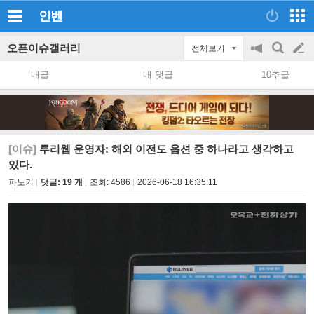
인벤
오픈이슈갤러리
전체보기
공
검
글
지
색
내글
내 댓글
10추글
on/off
쓰
기
[이슈]
루리웹 운영자: 해외 이전도 옵션 중 하나라고 생각하고
있다.
파노키
댓글: 19 개
조회:
4586
2026-06-18 16:35:11