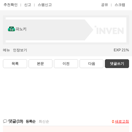
추천확인
신고
스팸신고
공유
스크랩
파노키
메뉴
인장보기
EXP 21%
목록
본문
이전
다음
댓글쓰기
댓글
(19)
등록순
|
최신순
새로고침