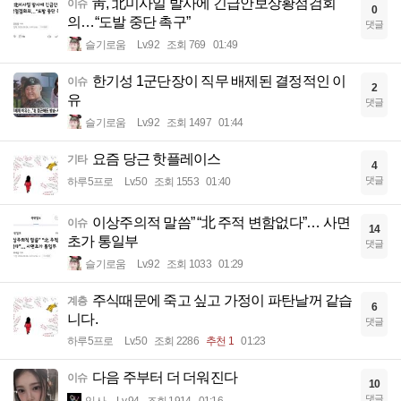
靑, 北미사일 발사에 긴급안보상황점검회
이슈
0
의…“도발 중단 촉구”
댓글
슬기로움
Lv.92
조회 769
01:49
한기성 1군단장이 직무 배제된 결정적인 이
이슈
2
유
댓글
슬기로움
Lv.92
조회 1497
01:44
요즘 당근 핫플레이스
기타
4
댓글
하루5프로
Lv.50
조회 1553
01:40
이상주의적 말씀” “北 주적 변함없다”… 사면
이슈
14
초가 통일부
댓글
슬기로움
Lv.92
조회 1033
01:29
주식때문에 죽고 싶고 가정이 파탄날꺼 같습
계층
6
니다.
댓글
하루5프로
Lv.50
조회 2286
추천 1
01:23
다음 주부터 더 더워진다
이슈
10
댓글