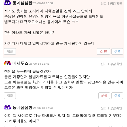
동네심심한
26-06-18 16:39
신고
|
공감 확인
저기도 웃기는 소리하네 자체검열을 진짜 ㅈ도 안해서
수많은 연예인 유명인 인방인 욕설 허위사실유포로 도배되도
냅두다가 대규모고소나는 동네에서 무슨 ㅋㅋ
한번이라도 자체 검열은 하냐?
가기다가 대놓고 일베짓하라고 만든 게시판까지 있는데
답글
10
0
베시두즈
26-06-18 16:41
신고
|
공감 확인
책임을 누구한테 물을것인가
물론 가장먼저 불법자료를 퍼트리는 인간들이겠지만
그걸 하는걸로도 1건의 게시물과 그 조회수 만큼의 광고수익을 얻는 사이
트측은 과연 책임에서 제외할 수 있는건가
답글
0
0
동네심심한
26-06-18 16:41
신고
|
공감 확인
이미 겜 사이트로 기능 마비되서 정치 쪽 트래픽에 혐오 트래픽 기웃대는
거 하루이틀도 아니구