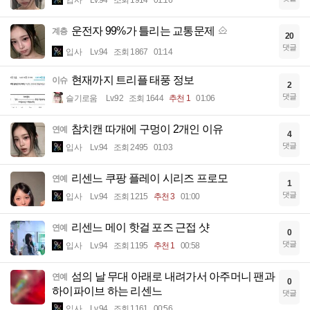
입사
Lv.94
조회 1914
01:16
운전자 99%가 틀리는 교통문제
계층
20
댓글
입사
Lv.94
조회 1867
01:14
현재까지 트리플 태풍 정보
이슈
2
댓글
슬기로움
Lv.92
조회 1644
추천 1
01:06
참치캔 따개에 구멍이 2개인 이유
연예
4
댓글
입사
Lv.94
조회 2495
01:03
리센느 쿠팡 플레이 시리즈 프로모
연예
1
댓글
입사
Lv.94
조회 1215
추천 3
01:00
리센느 메이 핫걸 포즈 근접 샷
연예
0
댓글
입사
Lv.94
조회 1195
추천 1
00:58
섬의 날 무대 아래로 내려가서 아주머니 팬과
연예
0
하이파이브 하는 리센느
댓글
입사
Lv.94
조회 1161
00:56