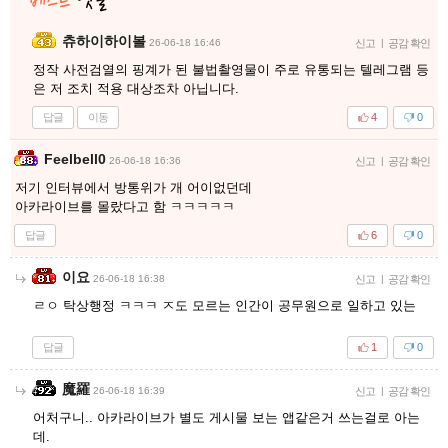
츄하이하이볼
26-06-18 16:46
신고
|
공감 확인
정작 사전검열의 핑계가 된 불법촬영물이 주로 유통되는 텔레그램 등
은 저 조치 적용 대상조차 아닙니다.
답글
이동
4
0
Feelbell0
26-06-18 16:36
신고
|
공감 확인
저기 인터뷰에서 방통위가 개 어이없던데
아카라이브를 몰랐다고 함 ㅋㅋㅋㅋㅋ
답글
6
0
이요
26-06-18 16:38
신고
|
공감 확인
ㄹㅇ 탁상행정 ㅋㅋㅋ ㅈ도 모르는 인간이 공무원으로 일하고 있는
답글
1
0
魔羅
26-06-18 16:39
신고
|
공감 확인
어처구니.. 아카라이브가 별도 게시물 보는 앱같은거 쓰는걸로 아는
데.