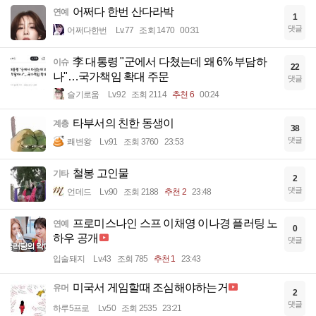
어쩌다 한번 산다라박
연예
1
댓글
어쩌다한번
Lv.77
조회 1470
00:31
李 대통령 "군에서 다쳤는데 왜 6% 부담하
이슈
22
나"…국가책임 확대 주문
댓글
슬기로움
Lv.92
조회 2114
추천 6
00:24
타부서의 친한 동생이
계층
38
댓글
쾌변왕
Lv.91
조회 3760
23:53
철봉 고인물
기타
2
댓글
언데드
Lv.90
조회 2188
추천 2
23:48
프로미스나인 스프 이채영 이나경 플러팅 노
연예
0
하우 공개
댓글
입술돼지
Lv.43
조회 785
추천 1
23:43
미국서 게임할때 조심해야하는거
유머
2
댓글
하루5프로
Lv.50
조회 2535
23:21