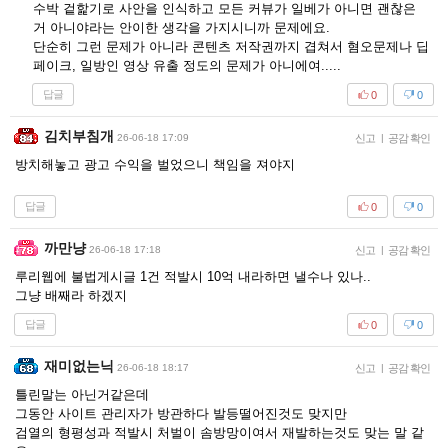
수박 겉핥기로 사안을 인식하고 모든 커뷰가 일베가 아니면 괜찮은
거 아니야라는 안이한 생각을 가지시니까 문제에요.
단순히 그런 문제가 아니라 콘텐츠 저작권까지 겹쳐서 혐오문제나 딥
페이크, 일방인 영상 유출 정도의 문제가 아니에여.....
답글
0
0
김치부침개
26-06-18 17:09
신고
|
공감 확인
방치해놓고 광고 수익을 벌었으니 책임을 져야지
답글
0
0
까만냥
26-06-18 17:18
신고
|
공감 확인
루리웹에 불법게시글 1건 적발시 10억 내라하면 낼수나 있나..
그냥 배째라 하겠지
답글
0
0
재미없는닉
26-06-18 18:17
신고
|
공감 확인
틀린말는 아닌거같은데
그동안 사이트 관리자가 방관하다 발등떨어진것도 맞지만
검열의 형평성과 적발시 처벌이 솜방망이여서 재발하는것도 맞는 말 같