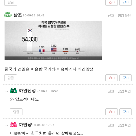
답글
0
0
삼조
26-06-18 16:42
신고
|
공감 확인
한국의 검열은 이슬람 국가와 비슷하거나 약간앞섬
답글
0
0
하얀신성
26-06-18 16:46
신고
|
공감 확인
와 압도적이네요
답글
0
0
까만냥
26-06-18 17:27
신고
|
공감 확인
이슬람에서 한국처럼 올리면 살해될껄요..