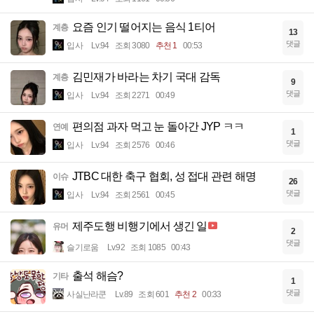
요즘 인기 떨어지는 음식 1티어
계층
13
댓글
입사
Lv.94
조회 3080
추천 1
00:53
김민재가 바라는 차기 국대 감독
계층
9
댓글
입사
Lv.94
조회 2271
00:49
편의점 과자 먹고 눈 돌아간 JYP ㅋㅋ
연예
1
댓글
입사
Lv.94
조회 2576
00:46
JTBC 대한 축구 협회, 성 접대 관련 해명
이슈
26
댓글
입사
Lv.94
조회 2561
00:45
제주도행 비행기에서 생긴 일
유머
2
댓글
슬기로움
Lv.92
조회 1085
00:43
출석 해슴?
기타
1
댓글
사실난라쿤
Lv.89
조회 601
추천 2
00:33