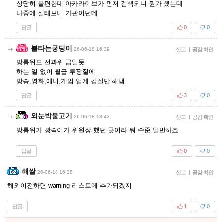
상당히 불편한데 아카라이브가 먼저 검색되니 뭔가 했는데
나중에 실태보니 가관이던데
답글
0
0
불타는궁딩이
26-06-18 16:39
신고
|
공감 확인
방통위도 선과위 급일듯
하는 일 없이 월급 루팡질에
방송,영화,애니,게임 업계 갑질만 해댐
답글
3
0
외눈박물고기
26-06-18 18:42
신고
|
공감 확인
방통위가 빵숙이가 위원장 했던 곳이라 뭐 수준 알만하죠
답글
0
0
해쌀
26-06-18 16:38
신고
|
공감 확인
해외이전하면 warning 리스트에 추가되겠지
답글
1
0