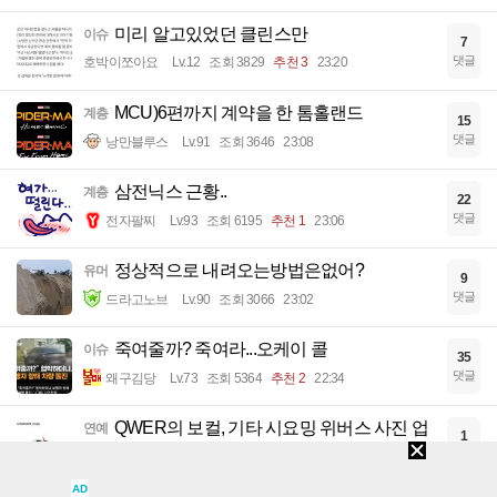
미리 알고있었던 클린스만
이슈
7
댓글
호박이쪼아요
Lv.12
조회 3829
추천 3
23:20
MCU)6편까지 계약을 한 톰홀랜드
계층
15
댓글
낭만블루스
Lv.91
조회 3646
23:08
삼전닉스 근황..
계층
22
댓글
전자팔찌
Lv.93
조회 6195
추천 1
23:06
정상적으로 내려오는방법은없어?
유머
9
댓글
드라고노브
Lv.90
조회 3066
23:02
죽여줄까? 죽여라...오케이 콜
이슈
35
댓글
왜구김당
Lv.73
조회 5364
추천 2
22:34
QWER의 보컬, 기타 시요밍 위버스 사진 업
연예
1
로드 근황
댓글
큐땁이알
Lv.88
조회 1969
추천 3
22:33
AD