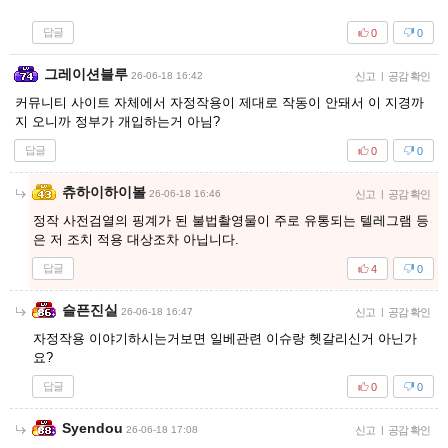
답글
0
0
그레이션블루
26-06-18 16:42
신고
|
공감 확인
커뮤니티 사이트 자체에서 자정작용이 제대로 작동이 안돼서 이 지경까
지 오니까 정부가 개입하는거 아님?
답글
0
0
츄하이하이볼
26-06-18 16:46
신고
|
공감 확인
정작 사전검열의 핑계가 된 불법촬영물이 주로 유통되는 텔레그램 등
은 저 조치 적용 대상조차 아닙니다.
답글
4
0
슬픈진실
26-06-18 16:47
신고
|
공감 확인
자정작용 이야기하시는거보면 일베관련 이슈랑 헷갈리신거 아닌가
요?
답글
0
0
Syendou
26-06-18 17:08
신고
|
공감 확인