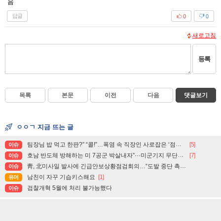
음
답글
0
0
새로고침
등록
목록
본문
이전
다음
댓글보기
ㅇㅇㄱ 지금 뜨는 글
팀장님 밥 먹고 한판?” “콜!”…폭염 속 직장인 사로잡은 ‘점심 몰캉스’
[5]
이슈
호남 반도체 방해하는 미 7공군 박살내자”···미군기지 무단침입 대학생단체 회원 3명 구속, 1명은 기각
[7]
이슈
靑, 北미사일 발사에 긴급안보상황점검회의…“도발 중단 촉구”
이슈
남친이 자꾸 기습키스해요
[1]
유머
검찰개혁 5월에 처리 불가능했다
이슈