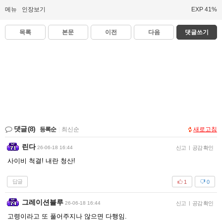
메뉴
인장보기
EXP 41%
목록
본문
이전
다음
댓글쓰기
댓글
(8)
등록순
|
최신순
새로고침
린다
26-06-18 16:44
신고
|
공감 확인
사이비 척결! 내란 청산!
답글
1
0
그레이션블루
26-06-18 16:44
신고
|
공감 확인
고령이라고 또 풀어주지나 않으면 다행임.