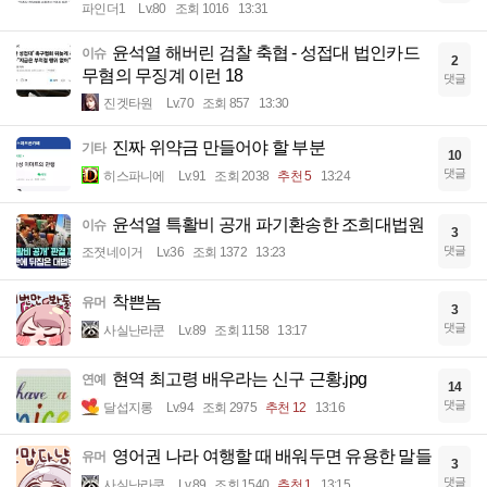
파인더1
Lv.80
조회 1016
13:31
윤석열 해버린 검찰 축협 - 성접대 법인카드
이슈
2
무혐의 무징계 이런 18
댓글
진겟타원
Lv.70
조회 857
13:30
진짜 위약금 만들어야 할 부분
기타
10
댓글
히스파니에
Lv.91
조회 2038
추천 5
13:24
윤석열 특활비 공개 파기환송한 조희대법원
이슈
3
댓글
조졋네이거
Lv.36
조회 1372
13:23
착쁜놈
유머
3
댓글
사실난라쿤
Lv.89
조회 1158
13:17
현역 최고령 배우라는 신구 근황.jpg
연예
14
댓글
달섭지롱
Lv.94
조회 2975
추천 12
13:16
영어권 나라 여행할 때 배워두면 유용한 말들
유머
3
댓글
사실난라쿤
Lv.89
조회 1540
추천 1
13:15