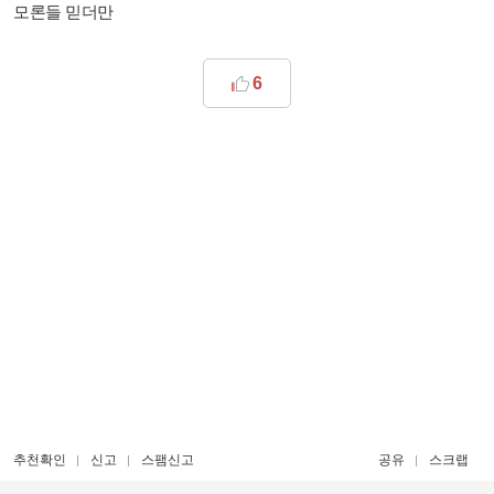
모론들 믿더만
6
추천확인
신고
스팸신고
공유
스크랩