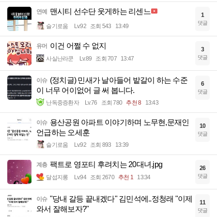
맨시티 선수단 웃게하는 리센느
연예
1
댓글
슬기로움
Lv.92
조회 543
13:49
이건 어쩔 수 없지
유머
3
댓글
사실난라쿤
Lv.89
조회 707
13:47
(정치글) 민새가 날아들어 밭갈이 하는 수준
이슈
6
이 너무 어이없어 글 써 봅니다.
댓글
난독중증환자
Lv.76
조회 780
추천 8
13:43
용산공원 아파트 이야기하며 노무현,문재인
이슈
10
언급하는 오세훈
댓글
슬기로움
Lv.92
조회 893
13:39
팩트로 영포티 후려치는 20대녀.jpg
계층
26
댓글
달섭지롱
Lv.94
조회 2670
추천 1
13:34
"당내 갈등 끝내겠다" 김민석에..정청래 "이제
이슈
11
와서 잘해보자?"
댓글