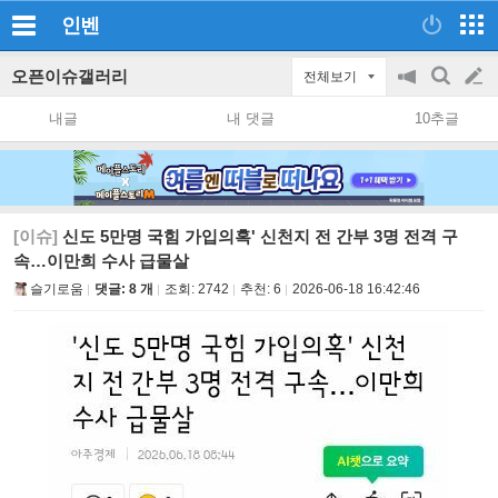
인벤
오픈이슈갤러리
전체보기
공
검
글
지
색
내글
내 댓글
10추글
on/off
쓰
기
[이슈]
신도 5만명 국힘 가입의혹' 신천지 전 간부 3명 전격 구
속…이만희 수사 급물살
슬기로움
댓글: 8 개
조회:
2742
추천:
6
2026-06-18 16:42:46