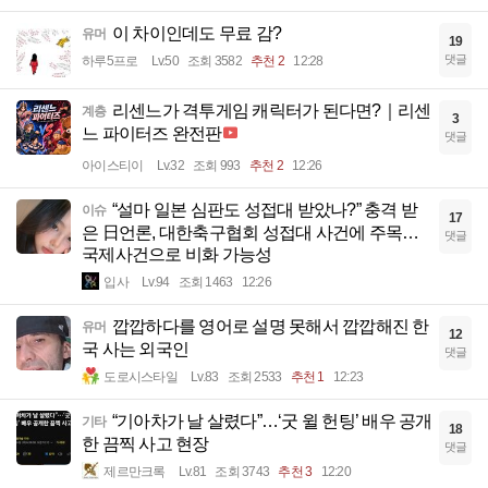
이 차이인데도 무료 감?
유머
19
댓글
하루5프로
Lv.50
조회 3582
추천 2
12:28
리센느가 격투게임 캐릭터가 된다면?｜리센
계층
3
느 파이터즈 완전판
댓글
아이스티이
Lv.32
조회 993
추천 2
12:26
“설마 일본 심판도 성접대 받았나?” 충격 받
이슈
17
은 日언론, 대한축구협회 성접대 사건에 주목…
댓글
국제사건으로 비화 가능성
입사
Lv.94
조회 1463
12:26
깝깝하다를 영어로 설명 못해서 깝깝해진 한
유머
12
국 사는 외국인
댓글
도로시스타일
Lv.83
조회 2533
추천 1
12:23
“기아차가 날 살렸다”…‘굿 윌 헌팅’ 배우 공개
기타
18
한 끔찍 사고 현장
댓글
제르만크록
Lv.81
조회 3743
추천 3
12:20