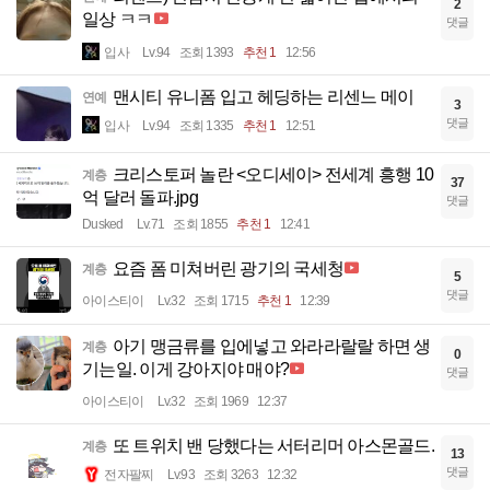
2
일상 ㅋㅋ
댓글
입사
Lv.94
조회 1393
추천 1
12:56
맨시티 유니폼 입고 헤딩하는 리센느 메이
연예
3
댓글
입사
Lv.94
조회 1335
추천 1
12:51
크리스토퍼 놀란 <오디세이> 전세계 흥행 10
계층
37
억 달러 돌파.jpg
댓글
Dusked
Lv.71
조회 1855
추천 1
12:41
요즘 폼 미쳐버린 광기의 국세청
계층
5
댓글
아이스티이
Lv.32
조회 1715
추천 1
12:39
아기 맹금류를 입에넣고 와라라랄랄 하면 생
계층
0
기는일. 이게 강아지야 매야?
댓글
아이스티이
Lv.32
조회 1969
12:37
또 트위치 밴 당했다는 서터리머 아스몬골드.
계층
13
댓글
전자팔찌
Lv.93
조회 3263
12:32