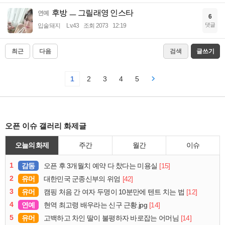
후방 ㅡ 그릴래영 인스타
연예
6
댓글
입술돼지
Lv.43
조회 2073
12:19
최근
다음
검색
글쓰기
1
2
3
4
5
오픈 이슈 갤러리 화제글
오늘의 화제
주간
월간
이슈
1
감동
[15]
오픈 후 3개월치 예약 다 찼다는 미용실
2
유머
[42]
대한민국 군종신부의 위엄
3
유머
[12]
캠핑 처음 간 여자 두명이 10분만에 텐트 치는 법
4
연예
[14]
현역 최고령 배우라는 신구 근황.jpg
5
유머
[14]
고백하고 차인 딸이 불평하자 바로잡는 어머님