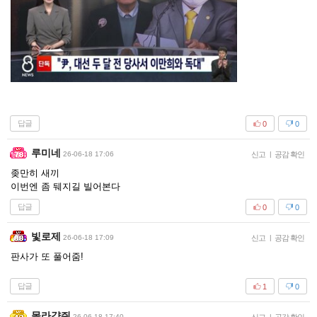
답글
0
0
루미네
26-06-18 17:06
신고
|
공감 확인
좆만히 새끼
이번엔 좀 뒈지길 빌어본다
답글
0
0
빛로제
26-06-18 17:09
신고
|
공감 확인
판사가 또 풀어줌!
답글
1
0
몰라걍줘
26-06-18 17:40
|