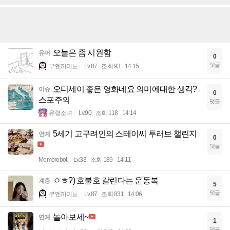
오늘은 좀 시원함
유머
0
댓글
부엔까미노
Lv.87
조회 93
14:15
오디세이 좋은 영화네요 의미에대한 생각?
이슈
0
스포주의
댓글
유령소녀
Lv.90
조회 118
14:14
5세기 고구려인의 스테이씨 투러브 챌린지
연예
0
댓글
Memorobot
Lv.33
조회 189
14:11
ㅇㅎ?) 호불호 갈린다는 운동복
계층
5
댓글
부엔까미노
Lv.87
조회 831
14:06
놀아보세~
연예
1
댓글