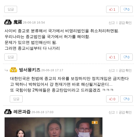
답글
1
0
魔羅
26-06-18 16:54
신고
|
공감 확인
사이비 종교로 분류해서 국가에서 비영리법인을 취소처리하면됨.
우리나라는 종교법인을 국가에서 허가를 해야함.
문제가 있으면 법인해산이 됨.
그러면 종교시설부터 다 나가리
답글
1
0
방서몽키즈
26-06-18 17:17
신고
|
공감 확인
대한민국은 헌법에 종교의 자유를 보장하지만 정치개입은 금지한다
고 떡하니 박혀있어서 걍 헌재가면 바로 해산될거같은디...
또 국힘이랑 2찍애들은 종교탄압이라고 드러웁겠죠 ㅋㅋㅋ
답글
0
0
레몬과즙
26-06-18 17:03
신고
|
공감 확인