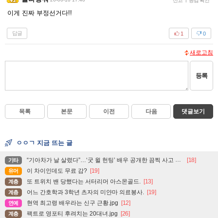
신고
공감 확인
이게 진짜 부정선거다!!
답글
1
0
새로고침
등록
목록
본문
이전
다음
댓글보기
ㅇㅇㄱ 지금 뜨는 글
“기아차가 날 살렸다”…‘굿 윌 헌팅’ 배우 공개한 끔찍 사고 현장
[18]
기타
이 차이인데도 무료 감?
[19]
유머
또 트위치 밴 당했다는 서터리머 아스몬골드.
[13]
계층
어느 간호학과 3학년 츠자의 미얀마 의료봉사.
[19]
계층
현역 최고령 배우라는 신구 근황.jpg
[12]
연예
팩트로 영포티 후려치는 20대녀.jpg
[26]
계층