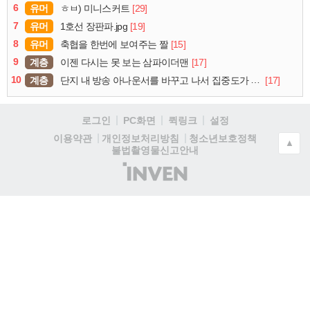
6
유머
[29]
ㅎㅂ) 미니스커트
7
유머
[19]
1호선 장판파.jpg
8
유머
[15]
축협을 한번에 보여주는 짤
9
계층
[17]
이젠 다시는 못 보는 삼파이더맨
10
계층
[17]
단지 내 방송 아나운서를 바꾸고 나서 집중도가 확 올라갔다는 한 아파트의 안내방송
로그인
PC화면
퀵링크
설정
청소년보호정책
이용약관
개인정보처리방침
▲
불법촬영물신고안내
(주)
인
벤