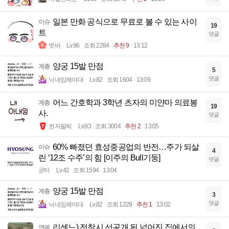
일본 만화 공식으로 무료로 볼 수 있는 사이
이슈
19
트
댓글
벗바
Lv.96
조회 2284
추천 9
13:12
양궁 15발 만점
계층
5
댓글
닉네임해야대
Lv.82
조회 1604
13:09
어느 간호학과 3학년 츠자의 미얀마 의료봉
계층
19
사.
댓글
전자팔찌
Lv.93
조회 3004
추천 2
13:05
60% 빠졌던 효성중공업의 반전…주가 되살
이슈
4
린 ‘12조 수주’의 힘 [이주의 Bull기둥]
댓글
균터
Lv.42
조회 1594
13:04
양궁 15발 만점
계층
3
댓글
닉네임해야대
Lv.82
조회 1229
추천 1
13:02
리센느) 전참시 선공개 된 넓어진 집에서의
연예