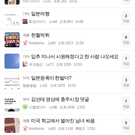
아이스티이
Lv.32
조회 243
14:02
일본여행
기타
2
댓글
휴면아이디
Lv.84
조회 693
14:00
헌혈먹튀
계층
8
댓글
Nozdormu
Lv.90
조회 1023
13:56
입추 지나서 시원해졌다고 한 사람 나오세요
기타
7
댓글
색과질감
Lv.72
조회 1206
13:53
일본원폭이 한발더?
지식
3
댓글
봄봄봉필
Lv.31
조회 1079
13:53
김선태 영상에 충주시장 댓글
유머
7
댓글
너빨갱이지
Lv.86
조회 1406
13:52
미국 학교에서 벌어진 남녀 싸움
계층
5
댓글
Nozdormu
Lv.90
조회 1136
추천 1
13:51