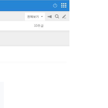
전체보기
공
검
글
지
색
10추글
on/off
쓰
기