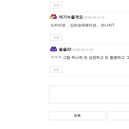
답글
여기누울게요
26-06-18 17:10
스카이넷... 신라코퍼레이션... 아니지?
답글
솔솔22
26-06-18 17:35
ㅋㅋㅋ 그럼 하나씩 또 상장하고 또 합병하고 
답글
목록