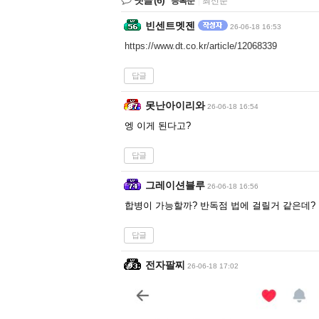
등록순
|
최신순
빈센트멧젠
26-06-18 16:53
https://www.dt.co.kr/article/12068339
답글
못난아이리와
26-06-18 16:54
엥 이게 된다고?
답글
그레이션블루
26-06-18 16:56
합병이 가능할까? 반독점 법에 걸릴거 같은데?
답글
전자팔찌
26-06-18 17:02