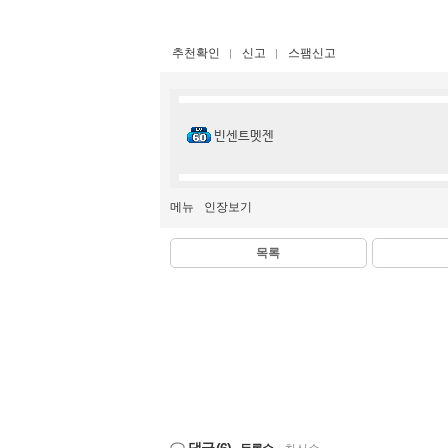
추천확인
신고
스팸신고
빈센트멧젠
메뉴
인장보기
목록
댓글
(6)