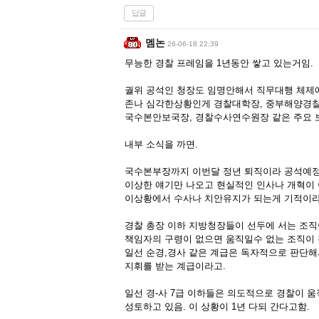
답글
멤논
26-06-18 22:39
무능한 경찰 프레임을 1년동안 쌓고 있는거임.
궐위 공석인 청장도 임명안해서 직무대행 체제에
존나 심각한상황인게 경찰대학장, 중부해양경
국수본안보국장, 경찰수사연수원장 같은 주요 보
내부 소식을 까면.
국수본부장까지 이번달 정년 퇴직이라 공석예정
이상한 얘기만 나오고 현실적인 인사나 개혁이 
이상황에서 수사나 치안유지가 되는게 기적이라
경찰 총장 이하 지방청장들이 선두에 서는 조
책임자의 구령이 없으면 움직일수 없는 조직이 
일선 순경,경사 같은 계급은 독자적으로 판단
지휘를 받는 계급이라고.
일선 경-사 7급 이하들은 의도적으로 경찰이 
성토하고 있음. 이 상황이 1년 다되 간다고함.