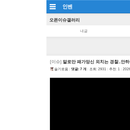
인벤
오픈이슈갤러리
내글
[이슈]
말로만 패가망신 외치는 경찰..안하
슬기로움
댓글: 7 개
조회:
2931
추천:
1
2026