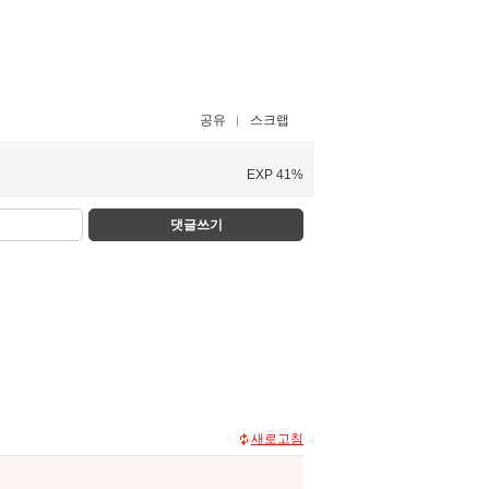
공유
스크랩
EXP 41%
댓글쓰기
새로고침