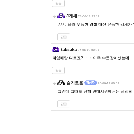
답글
J개새
26-06-18 23:12
??? : 봐라 무능한 경찰 대신 유능한 검새가
답글
taksaka
26-06-19 00:01
계엄때랑 다르죠? ㅋㅋ 아주 수문장이셨는데
답글
슬기로움
26-06-19 00:02
그런데 그때도 탄핵 반대시위에서는 굉장히 
답글