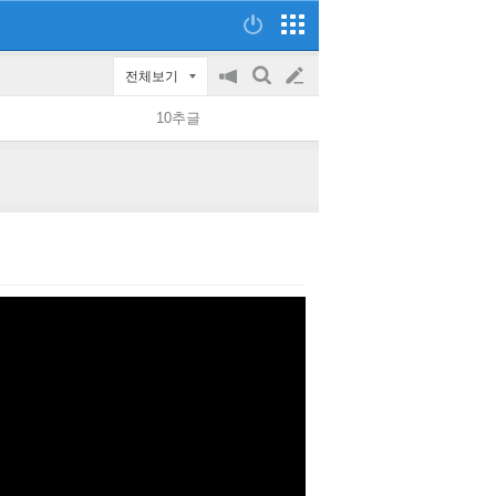
전체보기
공
검
글
지
색
10추글
on/off
쓰
기