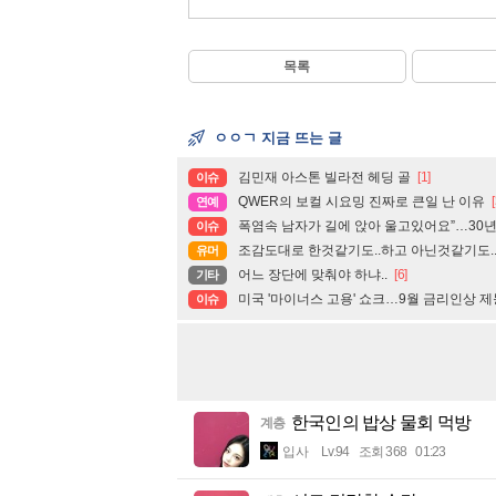
목록
ㅇㅇㄱ 지금 뜨는 글
김민재 아스톤 빌라전 헤딩 골
[1]
이슈
QWER의 보컬 시요밍 진짜로 큰일 난 이유
[
연예
폭염속 남자가 길에 앉아 울고있어요”…30
이슈
조감도대로 한것같기도..하고 아닌것같기도.
유머
어느 장단에 맞춰야 하냐..
[6]
기타
미국 '마이너스 고용' 쇼크…9월 금리인상 
이슈
한국인의 밥상 물회 먹방
계층
입사
Lv.94
조회 368
01:23