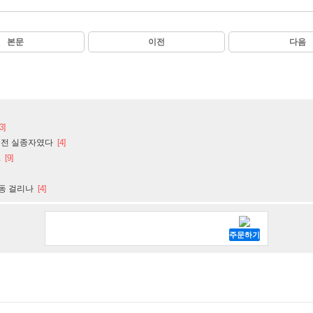
본문
이전
다음
3]
년전 실종자였다
[4]
.
[9]
제동 걸리나
[4]