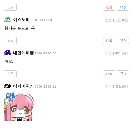
답글
0
0
야스노리
26-06-19 01:03
신고
|
공감 확인
똥닦은 손으로..윽
답글
0
0
내안에퍼플
26-06-19 03:56
신고
|
공감 확인
아오;;;
답글
0
0
타카미치카
26-06-19 06:11
신고
|
공감 확인