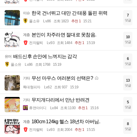
한국 건너뛰고 대만 간 태풍 돌핀 위력
이슈
7
댓글
풀소유
Lv.86
조회 1823
추천 1
15:21
본인이 차주라면 절대로 못참음.
계층
10
댓글
전자팔찌
Lv.93
조회 1484
추천 1
15:19
배드신후 손안에 느껴지는 감각
유머
6
댓글
풀소유
Lv.86
조회 1768
15:19
무선 마우스 여러분의 선택은?
기타
13
댓글
특대형피자
Lv.62
조회 937
15:19
무지개다리에서 만난 반려견
기타
5
댓글
휴면아이디
Lv.84
조회 1100
추천 1
15:16
180cm 124kg 헬스 18년차 아버님.
계층
8
댓글
전자팔찌
Lv.93
조회 2004
추천 1
15:15