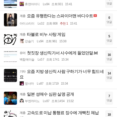
댓글
휴면아이디
Lv.84
조회 931
15:41
요즘 유행한다는 스파이더맨 바디수트
계층
0
댓글
아이스티이
Lv.32
조회 808
추천 1
15:41
타블로 비누 사탕 게임
계층
5
댓글
강슬기
Lv.94
조회 961
15:38
첫짓장 생산직가서 사수에게 들었던말.txt
유머
16
댓글
백합에이슬
Lv.57
조회 1741
15:34
요즘 지방 생산직 사람 구하기가 너무 힘드네
기타
14
요
댓글
옆사마
Lv.87
조회 1719
15:34
일본 성매수 심판 실명 공개
계층
7
댓글
부엔까미노
Lv.87
조회 1454
15:32
고속도로 미납 통행료 징수에 개빡친 체납
계층
18