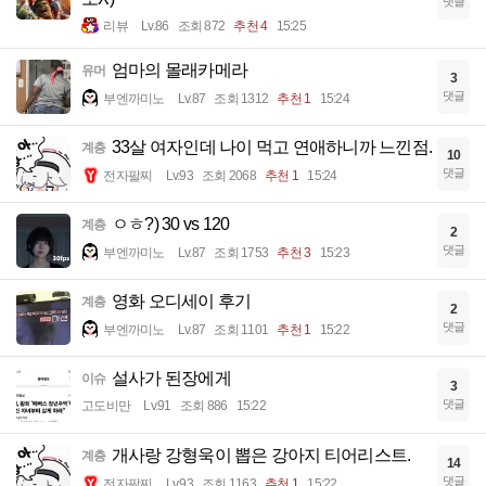
댓글
리뷰
Lv.86
조회 872
추천 4
15:25
엄마의 몰래카메라
유머
3
댓글
부엔까미노
Lv.87
조회 1312
추천 1
15:24
33살 여자인데 나이 먹고 연애하니까 느낀점.
계층
10
댓글
전자팔찌
Lv.93
조회 2068
추천 1
15:24
ㅇㅎ?) 30 vs 120
계층
2
댓글
부엔까미노
Lv.87
조회 1753
추천 3
15:23
영화 오디세이 후기
계층
2
댓글
부엔까미노
Lv.87
조회 1101
추천 1
15:22
설사가 된장에게
이슈
3
댓글
고도비만
Lv.91
조회 886
15:22
개사랑 강형욱이 뽑은 강아지 티어리스트.
계층
14
댓글
전자팔찌
Lv.93
조회 1163
추천 1
15:22