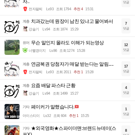
자..
댓글
전자팔찌
Lv.93
조회 1794
추천 4
15:31
치과갔는데 원장이 남친 있냐고 물어봐서
계층
7
댓글
강슬기
Lv.94
조회 1874
15:29
무슨 말인지 몰라도 이해가 되는영상
유머
12
댓글
너빨갱이지
Lv.86
조회 1274
15:28
연금복권 당첨자가 매달 받는다는 알림.....
계층
17
댓글
전자팔찌
Lv.93
조회 2011
추천 1
15:28
요즘 배달 파스타 근황
계층
4
댓글
강슬기
Lv.94
조회 1499
15:27
페이커가 말했습니다.
기타
1
댓글
아이스티이
Lv.32
조회 604
추천 1
15:25
★외국영화★스파이더맨:브랜드뉴데이(스
기타
8
포X)