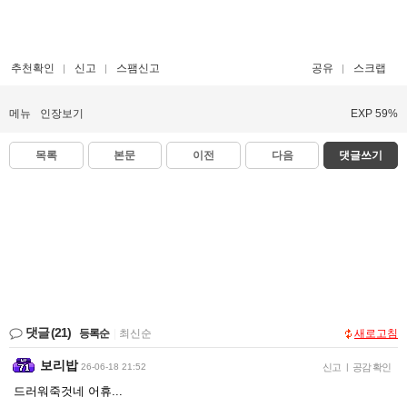
추천확인
신고
스팸신고
공유
스크랩
메뉴
인장보기
EXP 59%
목록
본문
이전
다음
댓글쓰기
댓글
(21)
등록순
|
최신순
새로고침
보리밥
26-06-18 21:52
신고
|
공감 확인
드러워죽것네 어휴...