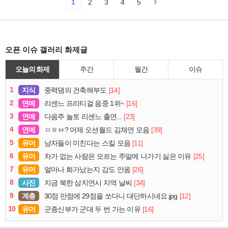
1
2
3
4
5
오픈 이슈 갤러리 화제글
오늘의 화제
주간
월간
이슈
1
지식
[14]
중력댐의 건축해부도
2
연예
[16]
리센느 프리티걸 음중 1위~
3
연예
[23]
다음주 놀토 리센느 출연...
4
연예
[39]
ㅇㅎㅂ? 어제 오션월드 김채연 모음
5
유머
[11]
남자들이 미친다는 스킬 모음
6
유머
[25]
차가 없는 사람은 모르는 주말에 나가기 싫은 이유
7
유머
[26]
얼마나 화가났는지 감도 안옴
8
사진
[34]
지금 북한 삼지연시 지역 날씨
9
계층
[12]
30점 만점에 29점을 쏘다니 대단하시네요.jpg
10
유머
[16]
군종신부가 군대 두 번 가는 이유