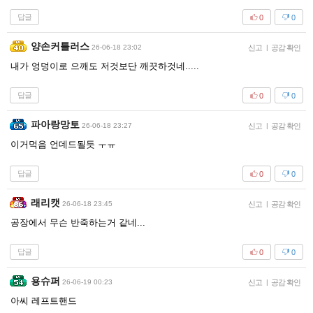
답글
0
0
양손커틀러스
26-06-18 23:02
신고
|
공감 확인
내가 엉덩이로 으깨도 저것보단 깨끗하것네.....
답글
0
0
파아랑망토
26-06-18 23:27
신고
|
공감 확인
이거먹음 언데드될듯 ㅜㅠ
답글
0
0
래리캣
26-06-18 23:45
신고
|
공감 확인
공장에서 무슨 반죽하는거 같네...
답글
0
0
용슈퍼
26-06-19 00:23
신고
|
공감 확인
아씨 레프트핸드