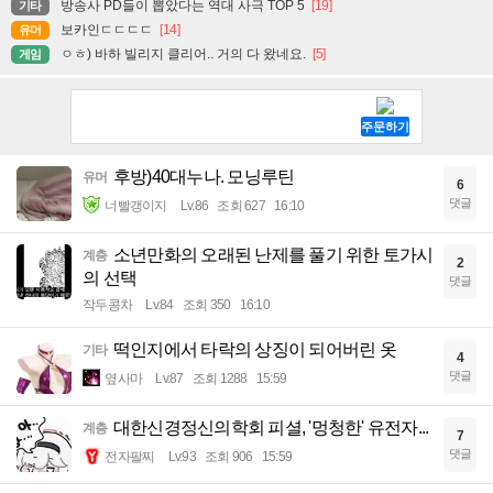
방송사 PD들이 뽑았다는 역대 사극 TOP 5
[19]
기타
보카인ㄷㄷㄷㄷ
[14]
유머
ㅇㅎ) 바하 빌리지 클리어.. 거의 다 왔네요.
[5]
게임
후방)40대누나. 모닝루틴
유머
6
댓글
너빨갱이지
Lv.86
조회 627
16:10
소년만화의 오래된 난제를 풀기 위한 토가시
계층
2
의 선택
댓글
작두콩차
Lv.84
조회 350
16:10
떡인지에서 타락의 상징이 되어버린 옷
기타
4
댓글
옆사마
Lv.87
조회 1288
15:59
대한신경정신의학회 피셜, '멍청한' 유전자...
계층
7
댓글
전자팔찌
Lv.93
조회 906
15:59