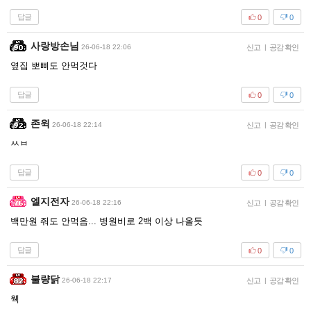
답글
0
0
사랑방손님
26-06-18 22:06
신고
|
공감 확인
옆집 뽀삐도 안먹것다
답글
0
0
존윅
26-06-18 22:14
신고
|
공감 확인
ㅆㅂ
답글
0
0
엘지전자
26-06-18 22:16
신고
|
공감 확인
백만원 줘도 안먹음... 병원비로 2백 이상 나올듯
답글
0
0
불량닭
26-06-18 22:17
신고
|
공감 확인
웩