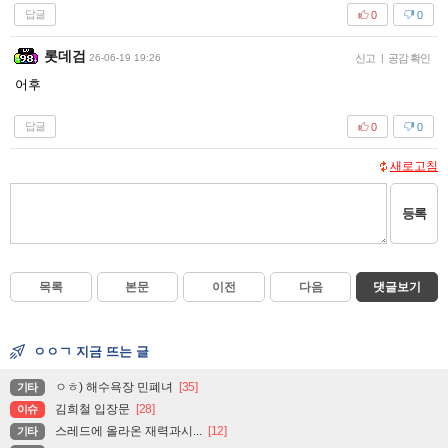
답글
0
0
롯데검
26-06-19 19:26
신고
|
공감 확인
어후
답글
0
0
새로고침
등록
목록
본문
이전
다음
댓글보기
ㅇㅇㄱ 지금 뜨는 글
ㅇㅎ) 해수욕장 민폐녀
[35]
기타
김희철 입장문
[28]
이슈
스레드에 올라온 재력과시...
[12]
기타