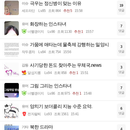
극우는 정신병이 맞는 이유
이슈
19
댓글
세프라딘
Lv.85
조회 864
추천 5
15:58
화장하는 인스타녀
유머
7
댓글
너빨갱이지
Lv.86
조회 1130
추천 1
15:57
가뭄에 애타는데 물축제 강행하는 밀양시
이슈
3
댓글
작두콩차
Lv.84
조회 754
15:56
사기당한 돈도 찾아주는 우체국.news
감동
3
댓글
달섭지롱
Lv.94
조회 858
추천 1
15:51
그림 그리는 인스타녀
유머
7
댓글
너빨갱이지
Lv.86
조회 975
추천 1
15:48
양치기 보더콜리 지능 수준 요약.
유머
6
댓글
전자팔찌
Lv.93
조회 1561
15:41
북한 드라마
기타
4