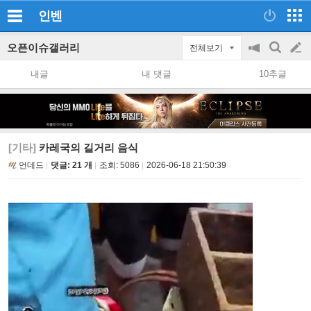
인벤
오픈이슈갤러리
전체보기
공
검
글
지
색
내글
내 댓글
10추글
on/off
쓰
기
[기타]
카레국의 길거리 음식
언데드
댓글: 21 개
조회:
5086
2026-06-18 21:50:39
​