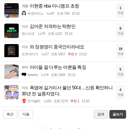
이현중 nba 미니캠프 초청
계층
1
댓글
부엔까미노
Lv.87
조회 748
15:15
김어준 저격하는 탁현민
이슈
8
댓글
원스타조
Lv.75
조회 1223
15:14
와 장원영이 중국인이라네요
이슈
19
댓글
조졋네이거
Lv.37
조회 1807
추천 3
15:12
아이들 잘 다루는 어른들 특징
유머
5
댓글
Ieewrre
Lv.74
조회 1504
15:11
폭염에 길거리서 울던 50대…신원 확인하니
이슈
4
30년 전 실종자였다.
댓글
전자팔찌
Lv.93
조회 1276
추천 1
15:10
최근
다음
검색
글쓰기