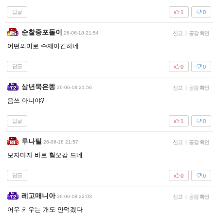
답글
1
0
순찰중포돌이
26-06-18 21:54
신고
|
공감 확인
어떤의미로 수제이긴하네
답글
0
0
삼년묵은똥
26-06-18 21:56
신고
|
공감 확인
음쓰 아니야?
답글
1
0
루나틸
26-06-18 21:57
신고
|
공감 확인
보자마자 바로 혐오감 드네
답글
0
0
레고매니아
26-06-18 22:03
신고
|
공감 확인
어우 키우는 개도 안먹겠다