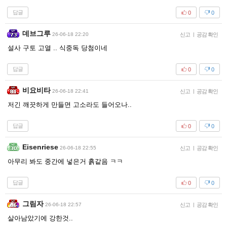
답글
0
0
데브그루
26-06-18 22:20
신고
|
공감 확인
설사 구토 고열 .. 식중독 당첨이네
답글
0
0
비요비타
26-06-18 22:41
신고
|
공감 확인
저긴 깨끗하게 만들면 고소라도 들어오나..
답글
0
0
Eisenriese
26-06-18 22:55
신고
|
공감 확인
아무리 봐도 중간에 넣은거 흙같음 ㅋㅋ
답글
0
0
그림자
26-06-18 22:57
신고
|
공감 확인
살아남았기에 강한것..