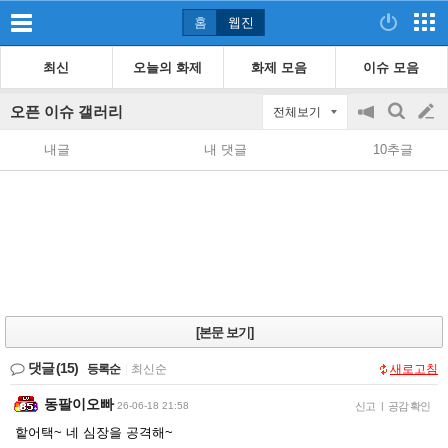
홈
웹진
최신
오늘의 화제
화제 모음
이슈 모음
오픈 이슈 갤러리
전체보기
공
검
글
지
색
내글
내 댓글
10추글
on/off
쓰
기
[본문 보기]
댓글
(15)
등록순
|
최신순
새로고침
동팔이오빠
26-06-18 21:58
신고
|
공감 확인
핱어택~ 네 심장을 공격해~