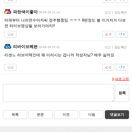
파란색이좋아
26-06-19 21:14
신고
|
공감 확인
어제부터 나의연수아저씨 정주행중임 ㅋㅋㅋ 8편정도 봄 이거저거 다보
면 라이브영상들 보러가야지!!
답글
0
0
리바이브헤븐
26-06-19 23:11
신고
|
공감 확인
리센느 러브어택인데 왜 이러시는 겁니까 작성자님? 매우 싫어요
답글
0
0
새로고침
등록
목록
본문
이전
다음
댓글보기