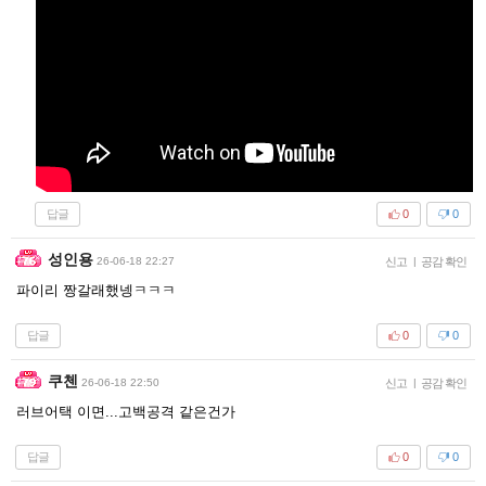
답글
0
0
성인용
26-06-18 22:27
신고
|
공감 확인
파이리 짱갈래했넹ㅋㅋㅋ
답글
0
0
쿠첸
26-06-18 22:50
신고
|
공감 확인
러브어택 이면...고백공격 같은건가
답글
0
0