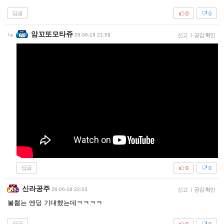
답글
0
0
암꼬또모타쥬
26-06-18 21:59
신고
|
공감 확인
답글
0
0
신라공주
26-06-18 22:03
신고
|
공감 확인
불뿜는 엔딩 기대했는데ㅋㅋㅋㅋ
답글
0
0