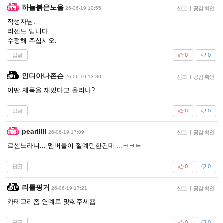
하늘붉은노을
26-06-19 10:55
신고
|
공감 확인
작성자님.
리센느 입니다.
수정해 주십시오.
답글
0
0
인디아나존슨
26-06-19 13:30
신고
|
공감 확인
이딴 제목을 재밌다고 올리나?
답글
0
0
pearlllll
26-06-19 17:09
신고
|
공감 확인
르센느라니... 멤버들이 젤예민한건데 ...ㅋㅋㅌ
답글
0
0
리틀핑거
26-06-19 17:21
신고
|
공감 확인
카테고리좀 연예로 맞춰주세욥
답글
0
0