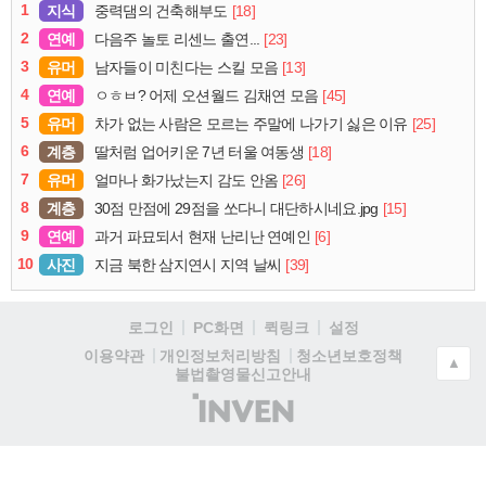
1
지식
[18]
중력댐의 건축해부도
2
연예
[23]
다음주 놀토 리센느 출연...
3
유머
[13]
남자들이 미친다는 스킬 모음
4
연예
[45]
ㅇㅎㅂ? 어제 오션월드 김채연 모음
5
유머
[25]
차가 없는 사람은 모르는 주말에 나가기 싫은 이유
6
계층
[18]
딸처럼 업어키운 7년 터울 여동생
7
유머
[26]
얼마나 화가났는지 감도 안옴
8
계층
[15]
30점 만점에 29점을 쏘다니 대단하시네요.jpg
9
연예
[6]
과거 파묘되서 현재 난리난 연예인
10
사진
[39]
지금 북한 삼지연시 지역 날씨
로그인
PC화면
퀵링크
설정
청소년보호정책
이용약관
개인정보처리방침
▲
불법촬영물신고안내
(주)
인
벤