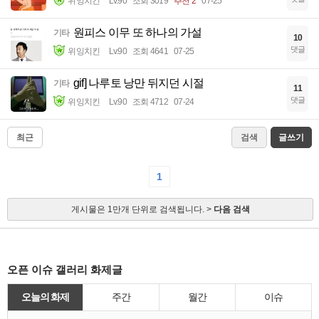
위잉치킨
Lv.90
조회 3019
추천 2
07-25
원피스 이무 또 하나의 가설
기타
10
댓글
위잉치킨
Lv.90
조회 4641
07-25
gif] 나루토 낭만 뒤지던 시절
기타
11
댓글
위잉치킨
Lv.90
조회 4712
07-24
최근
검색
글쓰기
1
게시물은 1만개 단위로 검색됩니다. >
다음 검색
오픈 이슈 갤러리 화제글
오늘의 화제
주간
월간
이슈