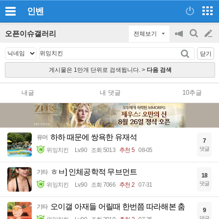
인벤
오픈이슈갤러리
전체보기
공
검
글
지
색
닫기
on/off
쓰
게시물은 1만개 단위로 검색됩니다. >
다음 검색
기
내글
내 댓글
10추글
하하 때문에 쌍욕한 유재석
유머
7
댓글
위잉치킨
Lv.90
조회 5013
추천 5
08-05
ㅎㅂ] 인체공학적 무브먼트
기타
18
댓글
위잉치킨
Lv.90
조회 7066
추천 2
07-31
오이갤 아재들 어릴때 한번쯤 따라해본 춤
기타
9
댓글