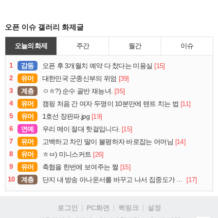
오픈 이슈 갤러리 화제글
오늘의 화제
주간
월간
이슈
1
감동
[15]
오픈 후 3개월치 예약 다 찼다는 미용실
2
유머
[39]
대한민국 군종신부의 위엄
3
계층
[35]
ㅇㅎ?) 순수 골반 재능녀.
4
유머
[11]
캠핑 처음 간 여자 두명이 10분만에 텐트 치는 법
5
유머
[19]
1호선 장판파.jpg
6
연예
[15]
우리 메이 절대 핫걸입니다.
7
유머
[14]
고백하고 차인 딸이 불평하자 바로잡는 어머님
8
유머
[26]
ㅎㅂ) 미니스커트
9
유머
[15]
축협을 한번에 보여주는 짤
10
계층
[17]
단지 내 방송 아나운서를 바꾸고 나서 집중도가 확 올라갔다는 한 아파트의 안내방송
로그인
PC화면
퀵링크
설정