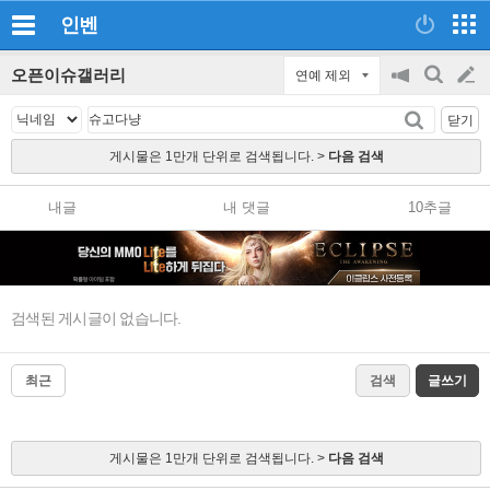
인벤
오픈이슈갤러리
연예 제외
공
검
글
지
색
닫기
on/off
쓰
게시물은 1만개 단위로 검색됩니다. >
다음 검색
기
내글
내 댓글
10추글
검색된 게시글이 없습니다.
최근
검색
글쓰기
게시물은 1만개 단위로 검색됩니다. >
다음 검색