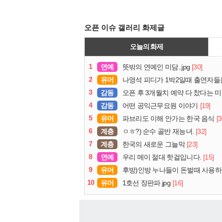
오픈 이슈 갤러리 화제글
오늘의 화제
1
연예
[30]
뜻밖의 연예인 미담..jpg
2
유머
나영석 피디가 1박2일때 출연자들
3
감동
오픈 후 3개월치 예약 다 찼다는 
4
감동
[19]
어떤 공익근무요원 이야기
5
유머
[3
파브리도 이해 안가는 한국 음식
6
계층
[32]
ㅇㅎ?) 순수 골반 재능녀.
7
계층
[23]
한국의 새로운 그늘막
8
연예
[15]
우리 메이 절대 핫걸입니다.
9
유머
후방)인방 누나들이 돈벌때 사용
10
유머
[16]
1호선 장판파.jpg