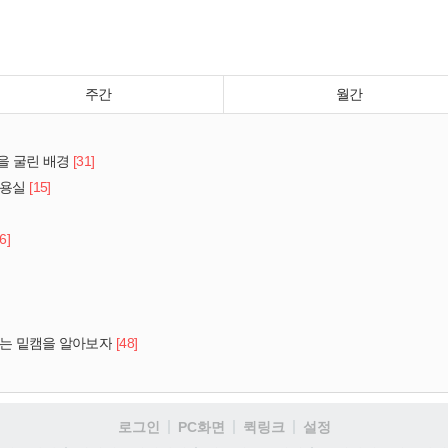
주간
월간
[31]
을 굴린 배경
[15]
미용실
6]
[48]
하는 밑캠을 알아보자
로그인
PC화면
퀵링크
설정