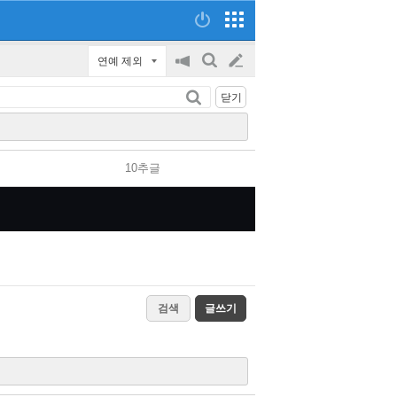
연예 제외
공
검
글
지
색
닫기
on/off
쓰
기
10추글
검색
글쓰기