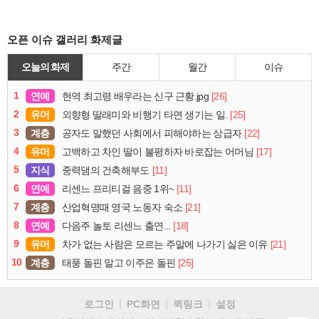
오픈 이슈 갤러리 화제글
오늘의 화제
주간
월간
이슈
1
연예
[26]
현역 최고령 배우라는 신구 근황.jpg
2
유머
[25]
외향형 딸래미와 비행기 타면 생기는 일.
3
계층
[22]
공자도 말했던 사회에서 피해야하는 상급자
4
유머
[17]
고백하고 차인 딸이 불평하자 바로잡는 어머님
5
지식
[11]
중력댐의 건축해부도
6
연예
[11]
리센느 프리티걸 음중 1위~
7
계층
[21]
산업혁명때 영국 노동자 숙소
8
연예
[18]
다음주 놀토 리센느 출연...
9
유머
[21]
차가 없는 사람은 모르는 주말에 나가기 싫은 이유
10
계층
[25]
태풍 돌핀 말고 이주은 돌핀
로그인
PC화면
퀵링크
설정