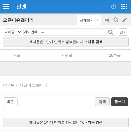
인벤
오픈이슈갤러리
전체보기
공
검
글
지
색
닫기
on/off
쓰
게시물은 1만개 단위로 검색됩니다. >
다음 검색
기
내글
내 댓글
10추글
검색된 게시글이 없습니다.
최근
검색
글쓰기
게시물은 1만개 단위로 검색됩니다. >
다음 검색