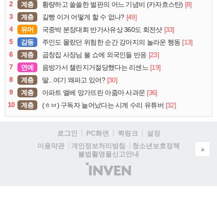
2
계층
[8]
황량하고 쓸쓸한 벌판의 어느 기념비 (카자흐스탄)
3
계층
[49]
길빵 이거 어떻게 할 수 없나?
4
유머
[33]
국중박 분장대회 반가사유상 360도 회전샷
5
감동
[13]
주인도 몰랐던 위험한 순간 강아지의 놀라운 행동
6
계층
[23]
곱창집 사장님 불 쇼에 외국인들 반응
7
연예
[19]
음방가서 챌린지거절당했다는 리센느
8
계층
[30]
딸...여기 왜파고 있어?
9
계층
[36]
아파트 엘베 망가뜨린 아줌마 사과문
10
계층
[32]
(ㅎㅂ) 구독자 늘어났다는 시계 수리 유튜버
로그인
PC화면
퀵링크
설정
청소년보호정책
이용약관
개인정보처리방침
▲
불법촬영물신고안내
(주)
인
벤