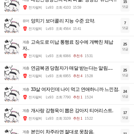
15
댓글
전자팔찌
Lv.93
조회 4103
15:59
양치기 보더콜리 지능 수준 요약.
유머
7
댓글
전자팔찌
Lv.93
조회 4564
15:41
고속도로 미납 통행료 징수에 개빡친 체납
계층
25
자..
댓글
전자팔찌
Lv.93
조회 6066
추천 6
15:31
연금복권 당첨자가 매달 받는다는 알림.....
계층
25
댓글
전자팔찌
Lv.93
조회 6955
추천 4
15:28
33살 여자인데 나이 먹고 연애하니까 느낀점.
계층
24
댓글
전자팔찌
Lv.93
조회 7790
추천 1
15:24
개사랑 강형욱이 뽑은 강아지 티어리스트.
계층
17
댓글
전자팔찌
Lv.93
조회 3109
추천 1
15:22
본인이 차주라면 절대로 못참음.
계층