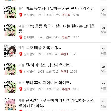
어느 유부남이 말하는 가슴 큰 아내의 장점.
유머
29
댓글
전자팔찌
Lv.93
조회 12240
추천 6
19:28
ㅇㅎ) 운동 욕구가 살아나는 한다는 코어운
계층
36
동.
댓글
전자팔찌
Lv.93
조회 16601
추천 2
19:27
15호 태풍 찬홈 근황...
계층
15
댓글
전자팔찌
Lv.93
조회 6040
추천 1
19:25
SK하이닉스, 강남사옥 건립.
이슈
36
댓글
전자팔찌
Lv.93
조회 7119
추천 1
19:09
무려 30살 차이나는 와이푸.
유머
14
댓글
전자팔찌
Lv.93
조회 13770
추천 9
19:07
전 AV여배우 우에하라 아이가 말하는 가장
계층
13
열심히 한 작품.
댓글