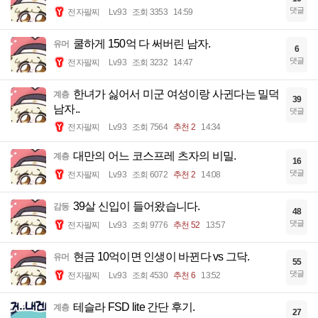
댓글
전자팔찌
Lv.93
조회 3353
14:59
쿨하게 150억 다 써버린 남자.
유머
6
댓글
전자팔찌
Lv.93
조회 3232
14:47
한녀가 싫어서 미군 여성이랑 사귄다는 밀덕
계층
39
남자..
댓글
전자팔찌
Lv.93
조회 7564
추천 2
14:34
대만의 어느 코스프레 츠자의 비밀.
계층
16
댓글
전자팔찌
Lv.93
조회 6072
추천 2
14:08
39살 신입이 들어왔습니다.
감동
48
댓글
전자팔찌
Lv.93
조회 9776
추천 52
13:57
현금 10억이면 인생이 바뀐다 vs 그닥.
유머
55
댓글
전자팔찌
Lv.93
조회 4530
추천 6
13:52
테슬라 FSD lite 간단 후기.
계층
27