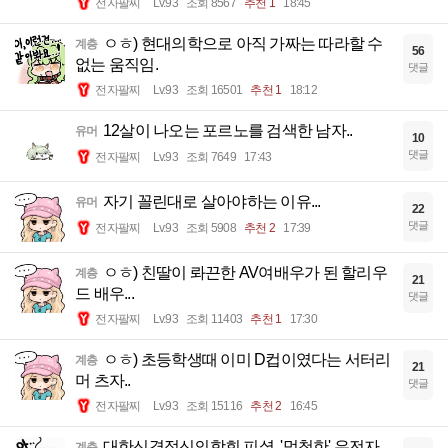
전자팔찌
Lv.93
조회 8567
추천 1
18:45
ㅇㅎ) 현대의학으로 아직 가짜는 따라할 수
계층
56
없는 움직임.
댓글
전자팔찌
Lv.93
조회 16501
추천 1
18:12
12살이 나오는 포르노를 검색한 남자..
유머
10
댓글
전자팔찌
Lv.93
조회 7649
17:43
자기 꼴린대로 살아야하는 이유...
유머
22
댓글
전자팔찌
Lv.93
조회 5908
추천 2
17:39
ㅇㅎ) 친딸이 롸끈한 AV여배우가 된 할리우
계층
21
드 배우...
댓글
전자팔찌
Lv.93
조회 11403
추천 1
17:30
ㅇㅎ) 초등학생때 이미 D컵이였다는 서터리
계층
21
머 츠자..
댓글
전자팔찌
Lv.93
조회 15116
추천 2
16:45
대한신경정신의학회 피셜, '멍청한' 유전자...
계층