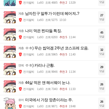
댓글
전자팔찌
Lv.93
조회 4685
추천 2
13:29
남자친구 말투가 이런데 헤어져..?
계층
27
댓글
전자팔찌
Lv.93
조회 5275
13:10
나이 먹은 찐따들 특징.
계층
45
댓글
전자팔찌
Lv.93
조회 6200
추천 5
11:44
ㅇㅎ) 무슨 씹덕겜 2주년 코스프레 모음.
계층
32
댓글
전자팔찌
Lv.93
조회 5965
추천 5
11:40
ㅇㅎ) 카리나 근황.
연예
29
댓글
전자팔찌
Lv.93
조회 9946
추천 3
11:34
44살 먹은 앤 해서웨이 눈나.
계층
26
댓글
전자팔찌
Lv.93
조회 7340
추천 6
11:33
미국에서 가장 깡촌이라는 주.
유머
26
댓글
전자팔찌
Lv.93
조회 9871
추천 8
19:48