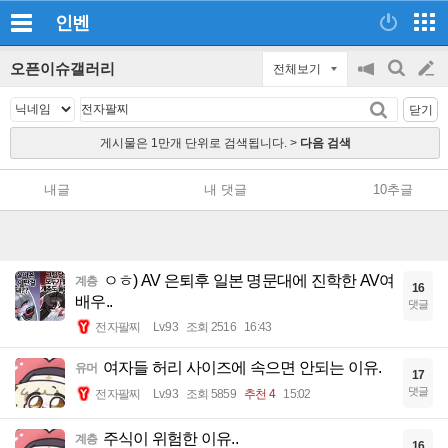
인벤
오픈이슈갤러리
전체보기
공
검
글
지
색
닫기
on/off
쓰
게시물은 1만개 단위로 검색됩니다. >
다음 검색
기
내글
내 댓글
10추글
ㅇㅎ) AV 은퇴후 일본 명문대에 진학한 AV여
계층
16
배우..
댓글
전자팔찌
Lv.93
조회 2516
16:43
여자들 허리 사이즈에 속으면 안되는 이유.
유머
17
댓글
전자팔찌
Lv.93
조회 5859
추천 4
15:02
주식이 위험한 이유..
계층
16