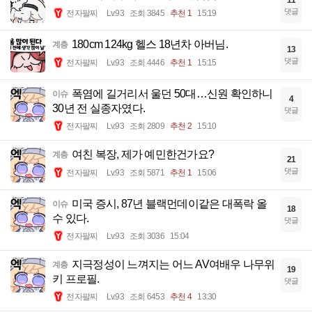
11
댓글
전자팔찌
Lv.93
조회 3845
추천 1
15:19
180cm 124kg 헬스 18년차 아버님.
계층
13
댓글
전자팔찌
Lv.93
조회 4446
추천 1
15:15
폭염에 길거리서 울던 50대…신원 확인하니
이슈
4
30년 전 실종자였다.
댓글
전자팔찌
Lv.93
조회 2809
추천 2
15:10
여친 복장, 제가 예민한건가요?
계층
21
댓글
전자팔찌
Lv.93
조회 5871
추천 1
15:06
미국 증시, 87년 블랙먼데이같은 대폭락 올
이슈
18
수 있다.
댓글
전자팔찌
Lv.93
조회 3036
15:04
지극정성이 느껴지는 어느 AV여배우 나무위
계층
19
키 프로필.
댓글
전자팔찌
Lv.93
조회 6453
추천 4
13:30