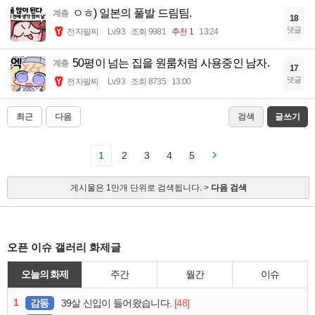
ㅇㅎ) 일본의 풀발 드림팀.
계층
18
댓글
전자팔찌
Lv.93
조회 9981
추천 1
13:24
50평이 넘는 집을 원룸처럼 사용중인 남자.
계층
17
댓글
전자팔찌
Lv.93
조회 8735
13:00
최근
다음
검색
글쓰기
1
2
3
4
5
게시물은 1만개 단위로 검색됩니다. >
다음 검색
오픈 이슈 갤러리 화제글
오늘의 화제
주간
월간
이슈
1
감동
[48]
39살 신입이 들어왔습니다.