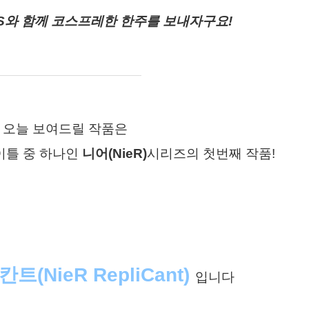
OS와 함께 코스프레한 한주를 보내자구요!
오늘 보여드릴 작품은
이틀 중 하나인
니어(NieR)
시리즈의 첫번째 작품!
칸트(
NieR RepliCant)
입니다