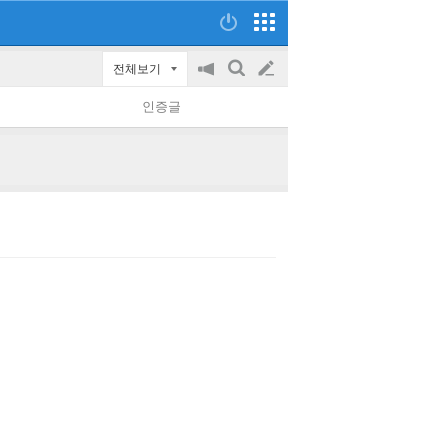
전체보기
공
검
글
지
색
인증글
on/off
쓰
기