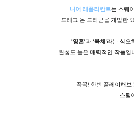
니어 레플리칸트
는 스퀘어
드래그 온 드라군을 개발한 
'영혼'
과
'육체
'라는 심
완성도 높은
매력적인 작품입
꼭꼭! 한번 플레이해보
스팀에