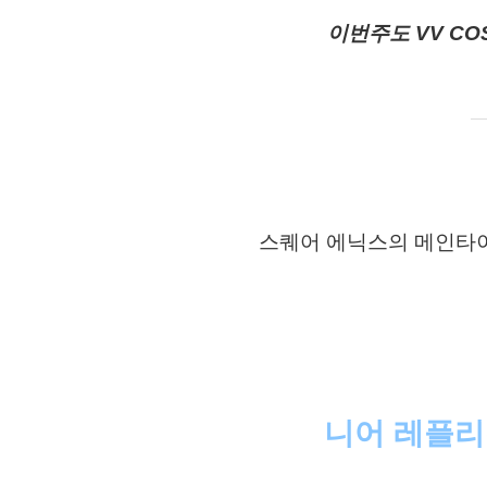
이번주도 VV C
스퀘어 에닉스의 메인타
니어 레플리