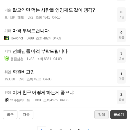
탈모약만 먹는 사람들 영양제도 같이 챙김?
미용
0
댓글
모니모니해도
Lv.2
조회 4841
04-10
마격 부탁드립니다.
기타
0
댓글
Tokyohot
Lv.89
조회 4824
04-09
선배님들 마격 부탁드립니다
기타
3
댓글
응큼삼촌
Lv.83
조회 6381
04-09
학원비고민
취업
1
댓글
Jh3330
Lv.8
조회 4912
04-08
이거 친구 어떻게 하는게 좋으냐
인생
2
댓글
맥주는하이트
Lv.80
조회 4975
04-08
최근
다음
검색
글쓰기