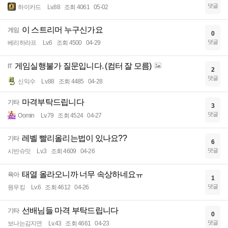
댓글
하이카드
Lv.88
조회 4061
05-02
이 스트리머 누구신가요
게임
0
댓글
베리하라프
Lv.6
조회 4500
04-29
게임실행불가 질문입니다. (컴터 잘 모름)
IT
2
댓글
신익수
Lv.88
조회 4485
04-28
마격부탁드립니다
기타
3
댓글
Oomin
Lv.79
조회 4524
04-27
레벨 빨리올리는법이 있나요??
기타
6
댓글
시반슈밋
Lv.3
조회 4609
04-26
태열 올라오니까 너무 속상하네요ㅠ
육아
1
댓글
원우킹
Lv.6
조회 4612
04-26
선배님들 마격 부탁드립니다
기타
0
댓글
보나는김지연
Lv.43
조회 4661
04-23