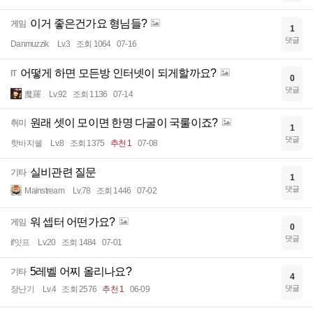
이거 좋은건가요 형님들?
게임
1
댓글
Danmuzzik
Lv.3
조회 1064
07-16
어떻게 하면 모든방 인터넷이 되게할까요?
IT
0
댓글
魔羅
Lv.92
조회 1136
07-14
원래 셋이 모이면 한명 다굴이 국룰이죠?
취미
1
댓글
핫바지쉘
Lv.8
조회 1375
추천 1
07-08
실비관련 질문
기타
1
댓글
Mainstream
Lv.78
조회 1446
07-02
워 셉터 어떤가요?
게임
0
댓글
if잇프
Lv.20
조회 1484
07-01
5레벨 어찌 올리나요?
기타
4
댓글
장난기
Lv.4
조회 2576
추천 1
06-09