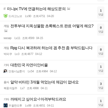
미니pc TV에 연결하는데 해상도문의
IT
1
댓글
드라고노브
Lv.90
조회 4751
04-20
전투부대 지옥성물함 초록퀘스트 완료 어떻게 해요?
게임
0
댓글
wasap
Lv.11
조회 4599
04-15
Rpg 다시 복귀하려 하는데 겜 추천 좀 부탁드립니다
게임
0
댓글
박파쿠
Lv.3
조회 4877
04-12
대한민국 자연미인비율
기타
1
댓글
안동시남훈이
Lv.54
조회 4964
04-12
알약 비타민 3개월 먹었는데 체감이 없네요
음식
3
댓글
북풍의질주
Lv.7
조회 4998
04-11
까매지고 싶어요~! 마격부탁드려요
기타
1
댓글
우울한오후
Lv.89
조회 4851
04-11