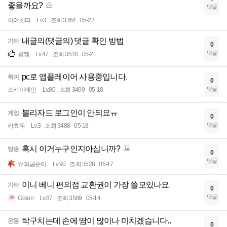
좋을까요?
댓글
히야친따
Lv.3
조회 3364
05-22
내글의(댓글의) 댓글 확인 방법
기타
0
댓글
킁퉤
Lv.47
조회 3518
05-21
pc로 앱플레이어 사용중입니다.
취미
0
댓글
스카이메인
Lv.80
조회 3409
05-18
블리자드 로그인이 안되요ㅠ
게임
0
댓글
카쵸우
Lv.3
조회 3488
05-18
혹시 이거누구인지아십니까?
방송
0
댓글
슈퍼곰순이
Lv.90
조회 3528
05-17
이니 베니 편의점 교환권이 가장 쓸모있나요
기타
0
댓글
Gilson
Lv.87
조회 3589
05-14
탁구치는데 손에 땀이 많이나 미치겠습니다..
운동
0