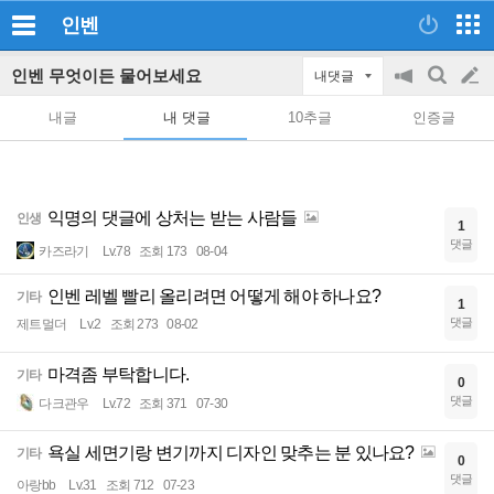
인벤
인벤 무엇이든 물어보세요
내댓글
공
검
글
지
색
내글
내 댓글
10추글
인증글
on/off
쓰
기
익명의 댓글에 상처는 받는 사람들
인생
1
댓글
카즈라기
Lv.78
조회 173
08-04
인벤 레벨 빨리 올리려면 어떻게 해야 하나요?
기타
1
댓글
제트멀더
Lv.2
조회 273
08-02
마격좀 부탁합니다.
기타
0
댓글
다크관우
Lv.72
조회 371
07-30
욕실 세면기랑 변기까지 디자인 맞추는 분 있나요?
기타
0
댓글
아랑bb
Lv.31
조회 712
07-23