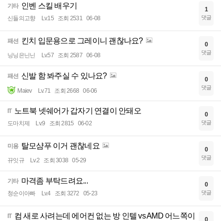
인벤 스킬 배우기
기타
1
댓글
신들의고향
Lv.15
조회 2531
06-08
킨치 입문용으로 그레이니 괜찮나요?
패션
0
댓글
닝닝은닌닌
Lv.57
조회 2587
06-08
신발 함 봐주실 수 있나요?
패션
0
댓글
Maiev
Lv.71
조회 2668
06-06
노트북 넷쉐어가 갑자기 연결이 안돼오
IT
0
댓글
도마치제
Lv.9
조회 2815
06-02
탈모샴푸 이거 괜찮네요
미용
0
댓글
뀨잇규
Lv.2
조회 3038
05-29
마격좀 부탁드려요...
기타
0
댓글
청순이아빠
Lv.4
조회 3272
05-23
컴 새로 사려는데 에어컨 없는 방 인텔 vs AMD 어느쪽이
IT
0