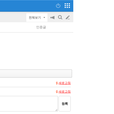
전체보기
공
검
글
지
색
인증글
on/off
쓰
기
새로고침
새로고침
등록