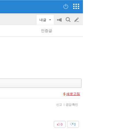
내글
공
검
글
지
색
인증글
on/off
쓰
기
새로고침
신고
|
공감 확인
0
0