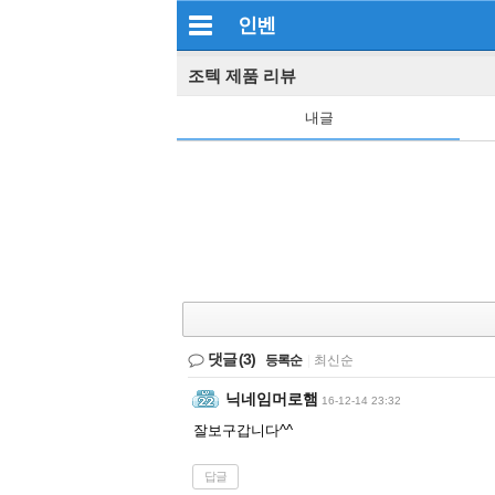
인벤
조텍 제품 리뷰
내글
댓글
(3)
등록순
|
최신순
닉네임머로햄
16-12-14 23:32
잘보구갑니다^^
답글