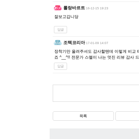
롤랑바르트
16-12-15 19:23
잘보고갑니당
답글
조텍코리아
17-01-09 14:07
장착기만 올려주셔도 감사할텐데 이렇게 비교 
죠 ^__^!! 전문가 스멜이 나는 멋진 리뷰 감사 드
답글
목록