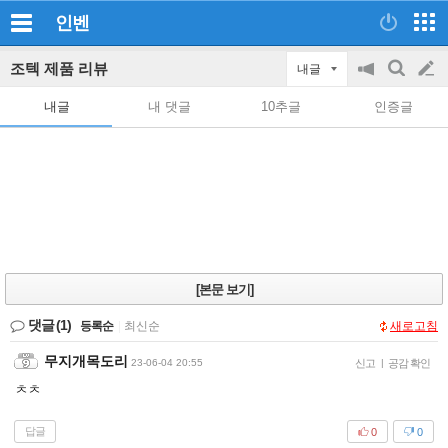
인벤
조텍 제품 리뷰
내글
공
검
글
지
색
내글
내 댓글
10추글
인증글
on/off
쓰
기
[본문 보기]
댓글
(1)
등록순
|
최신순
새로고침
무지개목도리
23-06-04 20:55
신고
|
공감 확인
ㅊㅊ
답글
0
0