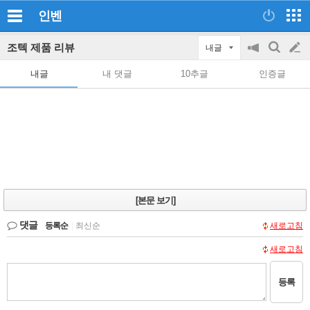
인벤
조텍 제품 리뷰
내글
공
검
글
지
색
내글
내 댓글
10추글
인증글
on/off
쓰
기
[본문 보기]
댓글
등록순
|
최신순
새로고침
새로고침
등록