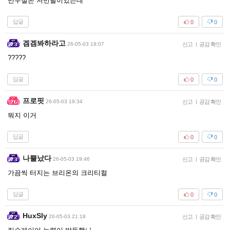
만우절은 저번달이었는데
답글
0
0
겜겜봐하라고
26-05-03 19:07
신고
|
공감 확인
?????
답글
0
0
프로핏
26-05-03 19:34
신고
|
공감 확인
뭐지 이거
답글
0
0
나뿔났다
26-05-03 19:46
신고
|
공감 확인
가끔씩 터지는 브리온의 크리티컬
답글
0
0
HuxSly
26-05-03 21:18
신고
|
공감 확인