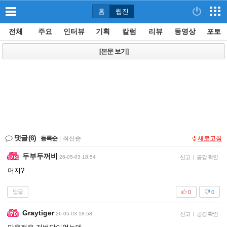
홈
웹진
전체
주요
인터뷰
기획
칼럼
리뷰
동영상
포토
[본문 보기]
댓글
(6)
등록순
|
최신순
새로고침
두부두꺼비
26-05-03 18:54
신고
|
공감 확인
머지?
답글
0
0
Graytiger
26-05-03 18:58
신고
|
공감 확인