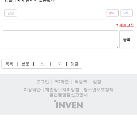
킹슬레이어 능력이 발동했나
답글
0
0
새로고침
등록
목록
|
본문
|
△
|
▽
|
댓글
로그인
PC화면
퀵링크
설정
청소년보호정책
이용약관
개인정보처리방침
불법촬영물신고안내
(주)
인
벤