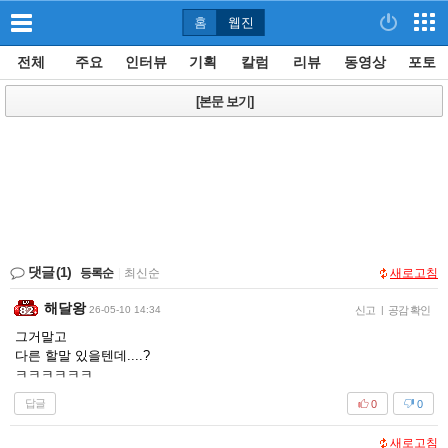
홈
웹진
전체
주요
인터뷰
기획
칼럼
리뷰
동영상
포토
[본문 보기]
댓글
(1)
등록순
|
최신순
새로고침
해달왕
26-05-10 14:34
신고
|
공감 확인
그거말고
다른 할말 있을텐데....?
ㅋㅋㅋㅋㅋㅋ
답글
0
0
새로고침