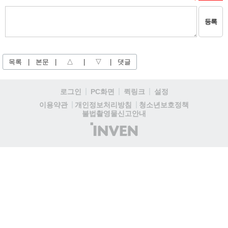
등록
목록
|
본문
|
△
|
▽
|
댓글
로그인
PC화면
퀵링크
설정
청소년보호정책
이용약관
개인정보처리방침
불법촬영물신고안내
(주)
인
벤