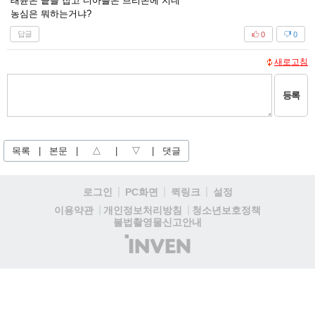
태윤은 킅을 잡고 디아블은 브리온에 지네
농심은 뭐하는거냐?
답글
0
0
새로고침
등록
목록
|
본문
|
△
|
▽
|
댓글
로그인
PC화면
퀵링크
설정
청소년보호정책
이용약관
개인정보처리방침
불법촬영물신고안내
(주)
인
벤