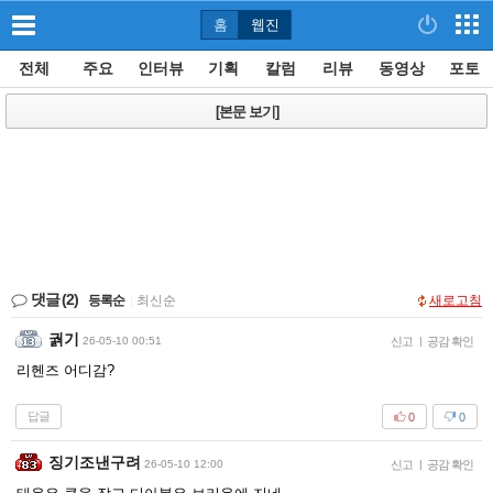
홈
웹진
전체
주요
인터뷰
기획
칼럼
리뷰
동영상
포토
[본문 보기]
댓글
(2)
등록순
|
최신순
새로고침
궑기
26-05-10 00:51
신고
|
공감 확인
리헨즈 어디감?
답글
0
0
징기조낸구려
26-05-10 12:00
신고
|
공감 확인