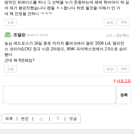
방적인 트레이드를 하냐 그 선택을 누가 존중하는데 왜케 혓바닥이 쳐 길
어 제가 븅쉰짓했습니다 팬들 ㅈㅅ합니다 하면 될것을 이해가 안 가
네 왜 인정을 안하니 ㅋㅋㅋ
답글
0
0
조달순
26-05-17 20:05
신고
|
공감 확인
농심 레드포스가 16일 종로 치지직 롤파크에서 열린 '2026 LoL 챔피언
스 코리아(LCK)' 정규 시즌 2라운드, BNK 피어엑스전에서 2:0으로 승리
했다
근데 왜 8연패임?
답글
0
0
새로고침
등록
목록
|
본문
|
△
|
▽
|
댓글