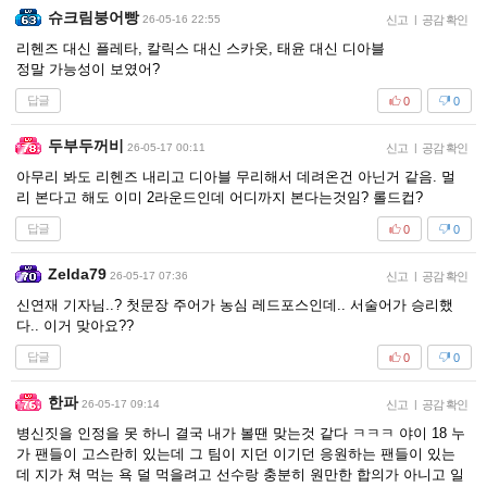
슈크림붕어빵
26-05-16 22:55
신고
|
공감 확인
리헨즈 대신 플레타, 칼릭스 대신 스카웃, 태윤 대신 디아블
정말 가능성이 보였어?
답글
0
0
두부두꺼비
26-05-17 00:11
신고
|
공감 확인
아무리 봐도 리헨즈 내리고 디아블 무리해서 데려온건 아닌거 같음. 멀
리 본다고 해도 이미 2라운드인데 어디까지 본다는것임? 롤드컵?
답글
0
0
Zelda79
26-05-17 07:36
신고
|
공감 확인
신연재 기자님..? 첫문장 주어가 농심 레드포스인데.. 서술어가 승리했
다.. 이거 맞아요??
답글
0
0
한파
26-05-17 09:14
신고
|
공감 확인
병신짓을 인정을 못 하니 결국 내가 볼땐 맞는것 같다 ㅋㅋㅋ 야이 18 누
가 팬들이 고스란히 있는데 그 팀이 지던 이기던 응원하는 팬들이 있는
데 지가 쳐 먹는 욕 덜 먹을려고 선수랑 충분히 원만한 합의가 아니고 일