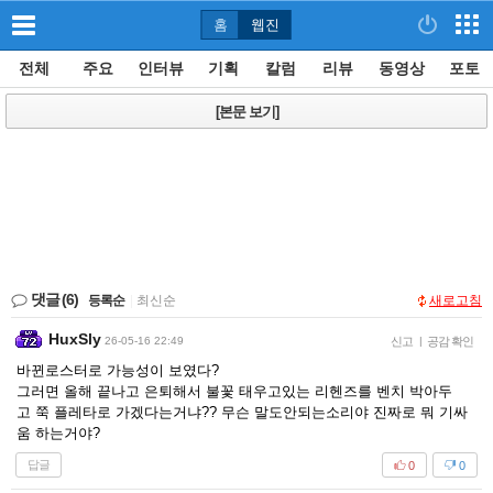
홈
웹진
전체
주요
인터뷰
기획
칼럼
리뷰
동영상
포토
[본문 보기]
댓글
(6)
등록순
|
최신순
새로고침
HuxSly
26-05-16 22:49
신고
|
공감 확인
바뀐로스터로 가능성이 보였다?
그러면 올해 끝나고 은퇴해서 불꽃 태우고있는 리헨즈를 벤치 박아두
고 쭉 플레타로 가겠다는거냐?? 무슨 말도안되는소리야 진짜로 뭐 기싸
움 하는거야?
답글
0
0