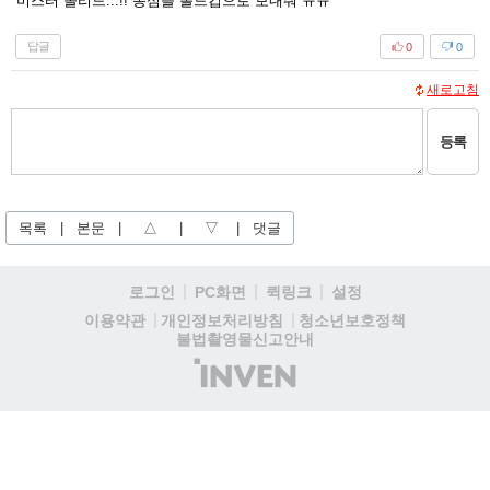
미스터 솔리드...!! 농심을 롤드컵으로 보내줘 ㅠㅠ
답글
0
0
새로고침
등록
목록
|
본문
|
△
|
▽
|
댓글
로그인
PC화면
퀵링크
설정
청소년보호정책
이용약관
개인정보처리방침
불법촬영물신고안내
(주)
인
벤