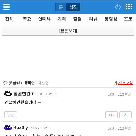
홈
웹진
전체
주요
인터뷰
기획
칼럼
리뷰
동영상
포토
[본문 보기]
댓글
(2)
등록순
|
최신순
새로고침
달콤한칸초
26-05-28 21:50
신고
|
공감 확인
간절하긴했을꺼야 ㅜ
답글
0
0
HuxSly
26-05-28 23:10
신고
|
공감 확인