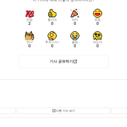
만점
좋아요
파티
웃음
2
0
0
0
씬나
후속기사+
울음
녹는다
0
0
0
0
기사 공유하기
다른 기사 보기