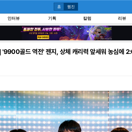
홈
웹진
인터뷰
기획
칼럼
리뷰
]
'9900골드 역전' 젠지, 상체 캐리력 앞세워 농심에 2: