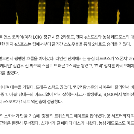
챔피언스 코리아(이하 LCK)' 정규 시즌 2라운드, 젠지 e스포츠와 농심 레드포스의 
역전한 젠지 e스포츠는 탑에서부터 굴러간 스노우볼을 통해 2세트도 승리를 거뒀다.
 받으면서 팽팽한 흐름을 이어갔다. 라인전 단계에서는 농심 레드포스가 '스폰지' 배
'캐니언' 김건우 신 짜오의 스틸로 드래곤 2스택을 쌓았고, '쵸비' 정지훈 카시오페
차를 벌렸다.
내며 대승을 거뒀다. 드래곤 스택도 끊었다. '킹겐' 황성훈의 사이온이 잘리면서 바
중 '디아블' 남대근의 이즈리얼이 먼저 잡히는 사고가 발생했고, 9,900까지 벌어졌
지 e스포츠가 1세트 역전승에 성공했다.
'의 스카너가 탑을 기습해 '킹겐'의 트위스티드 페이트를 잡아냈다. 양 서포터까지 파
의 균형은 완전히 무너졌다. 스카너가 갈 때마다 데스가 나왔다. 농심 레드포스도 미