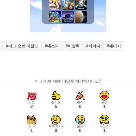
#리그 오브 레전드
#에스파
#이상혁
#카리나
#페이커
이 기사에 대해 어떻게 생각하시나요?
만점
좋아요
파티
웃음
2
5
0
1
씬나
후속기사+
울음
녹는다
1
0
0
1