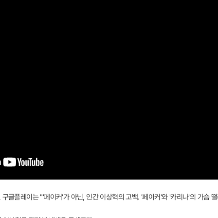
구글플레이는 "'페이커'가 아닌, 인간 이상혁의 고백. '페이커'와 '카리나'의 가슴 