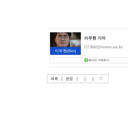
이두현 기자
Biit@inven.co.kr
이두현
(Biit)
페이지 구독하기
목록
|
본문
|
△
|
▽