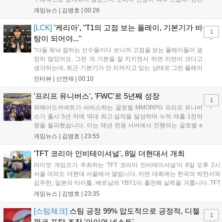
11월 19일 PS5와 Xbox 시리즈 X|S로 정식 출시될 예정이며, 록
게임뉴스 |
김병호
|
00:26
스타 게임즈는 한국 시각 28일 오전 4시 넷플릭스를 통해 장편 영
상 'Grand Theft Auto VI: An Extended Look'을 최초 공개할 계획
[LCK]
'케리아', "T1의 고점 보는 플레이, 기본기가 바
1
이다....
탕이 되어야..."
"다들 워낙 잘하는 선수들이다 보니까 고점을 보는 플레이들이 굉
장히 많았어요. 그런 게 기본을 잘 지키면서 하면 리턴이 크다고
생각하는데, 최근 기본기가 안 지켜지고 있는 상태로 그런 플레이
를 추구하다 보니까 팀적으로 안 좋은 사고가 계속 많이 났던 것
인터뷰 |
신연재
|
00:10
같습니다." T1은 6일 서울 종로구 치지직 롤파크에서 열린 '2026
LoL 챔피언스 코리아(LCK)'...
'프리프 유니버스', 'FWC'로 5년째 성장
1
위메이드커넥트가 서비스하는 글로벌 MMORPG 프리프 유니버
스가 출시 5년 차에 역대 최고 실적을 달성하며 누적 매출 1천억
원을 돌파했습니다. 이는 매년 전용 서버에서 진행되는 글로벌 e
스포츠 대회 FWC의 영향이 큽니다. FWC는 이용자가 동일한 조
게임뉴스 |
김병호
|
23:55
건에서 시즌을 함께 즐기는 구조로, 올해 4월 시작된 FWC 2026
은 전년 대비 매출과 이용자 지표가 대폭 상승하는 성과를 냈습니
'TFT 코리아 인비테이셔널', 8일 더현대서 개최
다. 오는 10월 필리핀 마닐라에서 총상금 11만 달러 규모의 제4회
라이엇 게임즈가 주최하는 'TFT 코리아 인비테이셔널'이 8일 오후 2시
FWC 그랜드 파이널이 개최될 예정이며, 위메이드커넥트는 이를
서울 여의도 더현대 서울에서 열립니다. 이번 대회에는 한국의 박찬서와
통해 커뮤니티 중심의 장기 성장 모델을 지속할 방침입니다....
김주한, 일본의 타이틀, 베트남의 YBY1이 출전해 실력을 겨룹니다. TFT
는 소속팀 없이 개인 자격으로 참가하는 독특한 대회 구조를 가지며, 누
게임뉴스 |
김병호
|
23:35
구나 참여 가능한 '소파에서 왕관까지'라는 철학을 실천하고 있습니다.
17일까지 이어지는 이번 행사는 신규 세트 체험과 공연 등 다양한 즐길
[스팀체크]
스팀 긍정 99% 압도적으로 긍정적, 디젤
1
거리를 제공하며, 이후 현대백화점 판교점에서도 행사가 이어질 예정입
펑크 포탑 조작 '아이언 네스트'