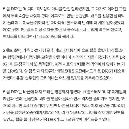
키움 DRX는 '비디디' 곽보성의 애니를 한번 잘라냈지만, 그 대가로 이어진 교전
에서 무려 4킬을 내줘야 했다. 이후로도 '안딜' 문관빈의 바드를 활용한 잘라먹
기 플레이로 이득을 취하려 할 때마다 kt 롤스터의 반격에 더 세게 얻어맞았다.
20분 만에 1만 골드 이상 격차를 벌린 kt 롤스터는 너무 쉽게 바론도 챙겼고,
넥서스를 터트리면서 1세트의 승리를 꿰찼다.
2세트 초반, 키움 DRX가 정글과 미드에서 동시에 솔로 킬을 올렸다. kt 롤스터
는 합류전에서 어떻게든 교환을 만들어내며 추격의 의지를 다졌지만, 키움 DR
X가 미드-정글에서 또 득점했다. 이전 세트와 반대로 전 라인에서 앞서가는 키
움 DRX였다. 양 팀 탑까지 합류한 바텀 5대 5 교전에서도 키움 DRX가 대승을
거뒀다. '유칼' 손우현의 오리아나는 어느새 5/1/0을 기록하고 있었다.
키움 DRX는 바론에 대지 드래곤 영혼까지 챙겼다. kt 롤스터도 '리치' 이재원의
케넨과 '윌러' 김정현의 바이를 연달아 잘라주면서 격차를 좁히기도 했지만, '커
즈'의 자르반 4세가 끊기며 두 번째 바론을 내줘야 했다. 이후 장로를 기다리며
시야를 넓히던 와중 '레이지필'의 유나라가 '에포트'의 나미를 삭제하며 전투를
열었고, 킬을 쓸어 담은 키움 DRX가 그대로 승부에 마침표를 찍었다.