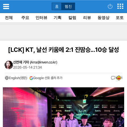
홈
웹진
전체
주요
인터뷰
기획
칼럼
리뷰
동영상
포토
[LCK]
KT, 날선 키움에 2:1 진땀승...10승 달성
신연재 기자
(
Arra@inven.co.kr
)
2026-05-14 21:34
English(영문)
Google 선호 출처 추가
1
1