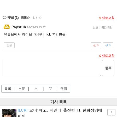
댓글
(1)
등록순
|
최신순
새로고침
Paystub
26-05-15 15:37
신고
|
공감 확인
유튜브에서 라이브 안하니 lck ㅈ망한듯
답글
0
0
새로고침
등록
목록
|
본문
|
△
|
▽
|
댓글
기사 목록
[LCK]
'오너' 빼고, '페인터' 출전한 T1, 한화생명에
4
패배