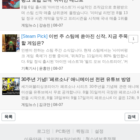
니다. 연말에는 라스베이거스 오픈이 개최됩니다....
8월 6일 출시된 '아이언 네스트'가 사실적인 조작감으로 호평받으
며 스팀 신작 매출 상위권에 올랐습니다. '이터널 리턴'은 8월 13
일 정규 시즌 개막을 앞두고 프리시즌을 시작해 국내 매출 1위를
기록했습니다. 25주년을 맞은 '고스트 리콘' 시리즈는 8월 6일 쇼
게임뉴스 |
강승진
|
08-07
케이스와 함께 대규모 할인을 진행하며 순위가 급상승했고, 신작
'마블 투혼: 파이팅 소울즈'와 레트로 수리 시뮬레이션 '리스토
[Steam Pick]
이번 주 스팀에 쏟아진 신작, 지금 주목
1
리'도 스팀에 정식 출시되었습니다....
할 게임은?
인벤이 전하는 스팀 주간 소식입니다. 현재 스팀에서는 '사이버펑
크 게임 축제'가 진행 중이며, '위쳐3'는 11일까지 80% 할인합니
다. 6일 정식 출시된 '아이언 네스트'와 '필드 오브 미스트리아', '커
세어 코브'가 호평받고 있습니다. 한편, 7일 출시된 '마블 투혼'은
기획기사 |
윤홍만
|
08-07
태그 시스템에 대한 호불호가 갈리며 복합적 평가를 기록 중입니
다. 유비소프트의 '고스트리콘: 와일드랜드'는 7년 만의 대규모 업
30주년 기념! '페르소나' 애니메이션 전편 유튜브 방영
데이트 '라스트 라이츠'와 함께 95% 할인 중입니다....
세가퍼블리싱코리아가 페르소나 시리즈 30주년을 기념해 관련 애니메
이션을 유튜브에서 무료 공개합니다. 8월 31일까지 극장판 페르소나3 4
편을 시작으로, 8월 18일부터 9월 17일까지 페르소나4 더 골든 12화, 9
월 15일부터 10월 14일까지 페르소나5 시리즈가 순차 공개됩니다. 또한
게임뉴스 |
김규만
|
08-07
8월 16일까지 SNS를 통해 축하 메시지를 모집하며, 선정된 내용은 기념
영상 및 대형 전광판에 소개될 예정입니다....
목록
검색
로그인
PC화면
퀵링크
설정
청소년보호정책
이용약관
개인정보처리방침