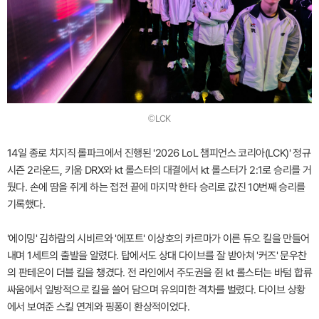
©LCK
14일 종로 치지직 롤파크에서 진행된 '2026 LoL 챔피언스 코리아(LCK)' 정규
시즌 2라운드, 키움 DRX와 kt 롤스터의 대결에서 kt 롤스터가 2:1로 승리를 거
뒀다. 손에 땀을 쥐게 하는 접전 끝에 마지막 한타 승리로 값진 10번째 승리를
기록했다.
'에이밍' 김하람의 시비르와 '에포트' 이상호의 카르마가 이른 듀오 킬을 만들어
내며 1세트의 출발을 알렸다. 탑에서도 상대 다이브를 잘 받아쳐 '커즈' 문우찬
의 판테온이 더블 킬을 챙겼다. 전 라인에서 주도권을 쥔 kt 롤스터는 바텀 합류
싸움에서 일방적으로 킬을 쓸어 담으며 유의미한 격차를 벌렸다. 다이브 상황
에서 보여준 스킬 연계와 핑퐁이 환상적이었다.