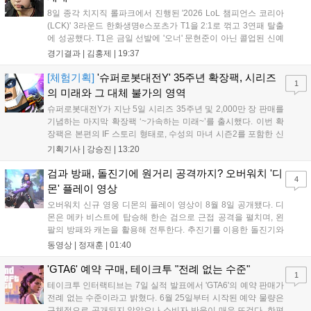
8일 종각 치지직 롤파크에서 진행된 '2026 LoL 챔피언스 코리아
(LCK)' 3라운드 한화생명e스포츠가 T1을 2:1로 꺾고 3연패 탈출
에 성공했다. T1은 금일 선발에 '오너' 문현준이 아닌 콜업된 신예
'페인터' 김은후를 투입했지만, 결국 1:2로 패배하고 말았다. T1은
경기결과 |
김홍제
|
19:37
'케리아'의 카밀이 좋은 플레이를 통해 한화생명 바텀 듀오의 점멸
을 빼냈다....
[체험기획]
'슈퍼로봇대전Y' 35주년 확장팩, 시리즈
1
의 미래와 그 대체 불가의 영역
슈퍼로봇대전Y가 지난 5일 시리즈 35주년 및 2,000만 장 판매를
기념하는 마지막 확장팩 ‘~가속하는 미래~’를 출시했다. 이번 확
장팩은 본편의 IF 스토리 형태로, 수성의 마녀 시즌2를 포함한 신
규 참전작과 크로스오버 합체기를 선보이며 작품을 완결 짓는다.
기획기사 |
강승진
|
13:20
기존 연출의 한계와 로봇 게임 시장의 어려움 속에서도 팬들이 원
하는 몰입감 있는 서사와 조합을 구현하며 시리즈의 미래를 향한
검과 방패, 돌진기에 원거리 공격까지? 오버워치 '디
4
새로운 가능성을 제시했다....
몬' 플레이 영상
오버워치 신규 영웅 디몬의 플레이 영상이 8월 8일 공개됐다. 디
몬은 메카 비스트에 탑승해 한손 검으로 근접 공격을 펼치며, 왼
팔의 방패와 캐논을 활용해 전투한다. 추진기를 이용한 돌진기와
참격 형태의 궁극기를 보유했고, 메카 파괴 시 맨몸으로 기관총을
동영상 |
정재훈
|
01:40
사용하는 특징이 있다. 디몬은 오는 8월 12일 시작되는 시즌4 부
산의 영웅들 업데이트를 통해 정식 출시될 예정이다....
'GTA6' 예약 구매, 테이크투 "전례 없는 수준"
1
테이크투 인터랙티브는 7일 실적 발표에서 'GTA6'의 예약 판매가
전례 없는 수준이라고 밝혔다. 6월 25일부터 시작된 예약 물량은
구체적으로 공개되지 않았으나 소비자 반응이 매우 뜨겁다. 한편