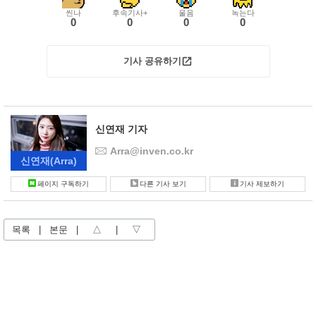
씬나
후속기사+
울음
녹는다
0
0
0
0
기사 공유하기
신연재 기자
Arra@inven.co.kr
신연재
(Arra)
페이지 구독하기
다른 기사 보기
기사 제보하기
목록
|
본문
|
△
|
▽