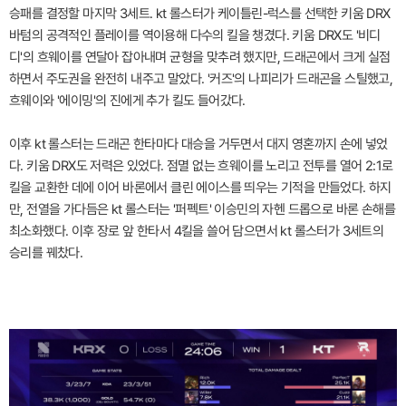
승패를 결정할 마지막 3세트. kt 롤스터가 케이틀린-럭스를 선택한 키움 DRX
바텀의 공격적인 플레이를 역이용해 다수의 킬을 챙겼다. 키움 DRX도 '비디
디'의 흐웨이를 연달아 잡아내며 균형을 맞추려 했지만, 드래곤에서 크게 실점
하면서 주도권을 완전히 내주고 말았다. '커즈'의 나피리가 드래곤을 스틸했고,
흐웨이와 '에이밍'의 진에게 추가 킬도 들어갔다.
이후 kt 롤스터는 드래곤 한타마다 대승을 거두면서 대지 영혼까지 손에 넣었
다. 키움 DRX도 저력은 있었다. 점멸 없는 흐웨이를 노리고 전투를 열어 2:1로
킬을 교환한 데에 이어 바론에서 클린 에이스를 띄우는 기적을 만들었다. 하지
만, 전열을 가다듬은 kt 롤스터는 '퍼펙트' 이승민의 자헨 드롭으로 바론 손해를
최소화했다. 이후 장로 앞 한타서 4킬을 쓸어 담으면서 kt 롤스터가 3세트의
승리를 꿰찼다.