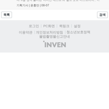
세어 코브'가 호평받고 있습니다. 한편, 7일 출시된 '마블 투혼'은
기획기사 |
윤홍만
|
08-07
태그 시스템에 대한 호불호가 갈리며 복합적 평가를 기록 중입니
다. 유비소프트의 '고스트리콘: 와일드랜드'는 7년 만의 대규모 업
목록
검색
데이트 '라스트 라이츠'와 함께 95% 할인 중입니다....
로그인
PC화면
퀵링크
설정
청소년보호정책
이용약관
개인정보처리방침
불법촬영물신고안내
(주)
인
벤