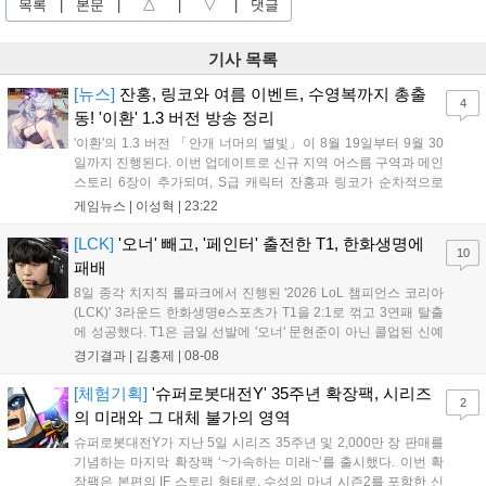
목록
|
본문
|
△
|
▽
|
댓글
기사 목록
[뉴스]
잔홍, 링코와 여름 이벤트, 수영복까지 총출
4
동! '이환' 1.3 버전 방송 정리
'이환'의 1.3 버전 「안개 너머의 별빛」이 8월 19일부터 9월 30
일까지 진행된다. 이번 업데이트로 신규 지역 어스름 구역과 메인
스토리 6장이 추가되며, S급 캐릭터 잔홍과 링코가 순차적으로
등장한다. 여름 시즌을 맞아 비치발리볼, 수상 오토바이 등 다채
게임뉴스 |
이성혁
|
23:22
로운 이벤트가 열리고, 캐릭터 렌더링 개선 및 랜덤 코스튬 등 편
의성도 강화된다. 8월 11일까지 사용 가능한 교환 코드 3종이 제
[LCK]
'오너' 빼고, '페인터' 출전한 T1, 한화생명에
10
공되며, 상세 일정은 공식 채널을 통해 확인할 수 있다....
패배
8일 종각 치지직 롤파크에서 진행된 '2026 LoL 챔피언스 코리아
(LCK)' 3라운드 한화생명e스포츠가 T1을 2:1로 꺾고 3연패 탈출
에 성공했다. T1은 금일 선발에 '오너' 문현준이 아닌 콜업된 신예
'페인터' 김은후를 투입했지만, 결국 1:2로 패배하고 말았다. T1은
경기결과 |
김홍제
|
08-08
'케리아'의 카밀이 좋은 플레이를 통해 한화생명 바텀 듀오의 점멸
을 빼냈다....
[체험기획]
'슈퍼로봇대전Y' 35주년 확장팩, 시리즈
2
의 미래와 그 대체 불가의 영역
슈퍼로봇대전Y가 지난 5일 시리즈 35주년 및 2,000만 장 판매를
기념하는 마지막 확장팩 ‘~가속하는 미래~’를 출시했다. 이번 확
장팩은 본편의 IF 스토리 형태로, 수성의 마녀 시즌2를 포함한 신