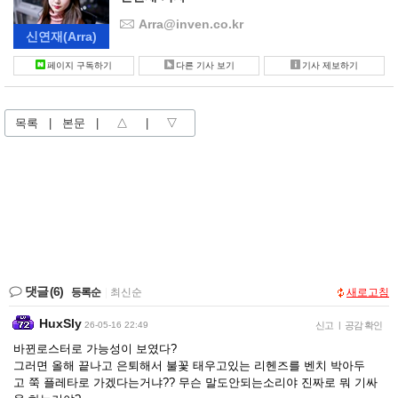
Arra@inven.co.kr
신연재
(Arra)
페이지 구독하기
다른 기사 보기
기사 제보하기
목록
|
본문
|
△
|
▽
댓글
(6)
등록순
|
최신순
새로고침
HuxSly
26-05-16 22:49
신고
|
공감 확인
바뀐로스터로 가능성이 보였다?
그러면 올해 끝나고 은퇴해서 불꽃 태우고있는 리헨즈를 벤치 박아두
고 쭉 플레타로 가겠다는거냐?? 무슨 말도안되는소리야 진짜로 뭐 기싸