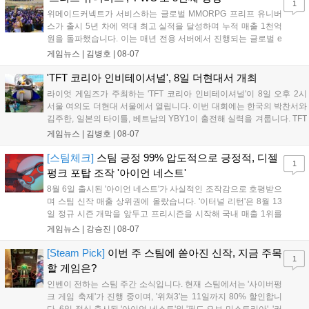
1
위메이드커넥트가 서비스하는 글로벌 MMORPG 프리프 유니버
스가 출시 5년 차에 역대 최고 실적을 달성하며 누적 매출 1천억
원을 돌파했습니다. 이는 매년 전용 서버에서 진행되는 글로벌 e
스포츠 대회 FWC의 영향이 큽니다. FWC는 이용자가 동일한 조
게임뉴스 |
김병호
|
08-07
건에서 시즌을 함께 즐기는 구조로, 올해 4월 시작된 FWC 2026
은 전년 대비 매출과 이용자 지표가 대폭 상승하는 성과를 냈습니
'TFT 코리아 인비테이셔널', 8일 더현대서 개최
다. 오는 10월 필리핀 마닐라에서 총상금 11만 달러 규모의 제4회
라이엇 게임즈가 주최하는 'TFT 코리아 인비테이셔널'이 8일 오후 2시
FWC 그랜드 파이널이 개최될 예정이며, 위메이드커넥트는 이를
서울 여의도 더현대 서울에서 열립니다. 이번 대회에는 한국의 박찬서와
통해 커뮤니티 중심의 장기 성장 모델을 지속할 방침입니다....
김주한, 일본의 타이틀, 베트남의 YBY1이 출전해 실력을 겨룹니다. TFT
는 소속팀 없이 개인 자격으로 참가하는 독특한 대회 구조를 가지며, 누
게임뉴스 |
김병호
|
08-07
구나 참여 가능한 '소파에서 왕관까지'라는 철학을 실천하고 있습니다.
17일까지 이어지는 이번 행사는 신규 세트 체험과 공연 등 다양한 즐길
[스팀체크]
스팀 긍정 99% 압도적으로 긍정적, 디젤
1
거리를 제공하며, 이후 현대백화점 판교점에서도 행사가 이어질 예정입
펑크 포탑 조작 '아이언 네스트'
니다. 연말에는 라스베이거스 오픈이 개최됩니다....
8월 6일 출시된 '아이언 네스트'가 사실적인 조작감으로 호평받으
며 스팀 신작 매출 상위권에 올랐습니다. '이터널 리턴'은 8월 13
일 정규 시즌 개막을 앞두고 프리시즌을 시작해 국내 매출 1위를
기록했습니다. 25주년을 맞은 '고스트 리콘' 시리즈는 8월 6일 쇼
게임뉴스 |
강승진
|
08-07
케이스와 함께 대규모 할인을 진행하며 순위가 급상승했고, 신작
'마블 투혼: 파이팅 소울즈'와 레트로 수리 시뮬레이션 '리스토
[Steam Pick]
이번 주 스팀에 쏟아진 신작, 지금 주목
1
리'도 스팀에 정식 출시되었습니다....
할 게임은?
인벤이 전하는 스팀 주간 소식입니다. 현재 스팀에서는 '사이버펑
크 게임 축제'가 진행 중이며, '위쳐3'는 11일까지 80% 할인합니
다. 6일 정식 출시된 '아이언 네스트'와 '필드 오브 미스트리아', '커