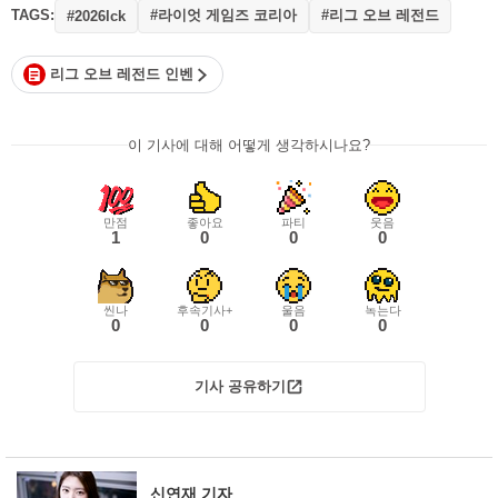
TAGS:
#라이엇 게임즈 코리아
#리그 오브 레전드
#2026lck
리그 오브 레전드 인벤
이 기사에 대해 어떻게 생각하시나요?
만점
좋아요
파티
웃음
1
0
0
0
씬나
후속기사+
울음
녹는다
0
0
0
0
기사 공유하기
신연재 기자