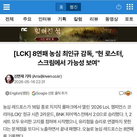
홈
웹진
전체
주요
인터뷰
기획
칼럼
리뷰
동영상
포토
[LCK]
8연패 농심 최인규 감독, "현 로스터,
스크림에서 가능성 보여"
신연재 기자
(
Arra@inven.co.kr
)
2026-05-16 22:31
English(영문)
Google 선호 출처 추가
6
1
농심 레드포스가 16일 종로 치지직 롤파크에서 열린 '2026 LoL 챔피언스 코
리아(LCK)' 정규 시즌 2라운드, BNK 피어엑스전에서 2:0으로 승리했다. 1, 2
세트 모두 유리한 고지를 점하며 시작했으나, 유리함을 승리로 연결하지 못한
다는 문제점을 또다시 노출하면서 끝내 패했다. 오늘로 농심 레드포스는 8연패
를 기록했다.