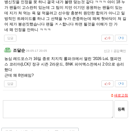
병신짓을 인정을 못 하니 결국 내가 볼땐 맞는것 같다 ㅋㅋㅋ 야이 18 누
가 팬들이 고스란히 있는데 그 팀이 지던 이기던 응원하는 팬들이 있는
데 지가 쳐 먹는 욕 덜 먹을려고 선수랑 충분히 원만한 합의가 아니고 일
방적인 트레이드를 하냐 그 선택을 누가 존중하는데 왜케 혓바닥이 쳐 길
어 제가 븅쉰짓했습니다 팬들 ㅈㅅ합니다 하면 될것을 이해가 안 가
네 왜 인정을 안하니 ㅋㅋㅋ
답글
0
0
조달순
26-05-17 20:05
신고
|
공감 확인
농심 레드포스가 16일 종로 치지직 롤파크에서 열린 '2026 LoL 챔피언
스 코리아(LCK)' 정규 시즌 2라운드, BNK 피어엑스전에서 2:0으로 승리
했다
근데 왜 8연패임?
답글
0
0
새로고침
등록