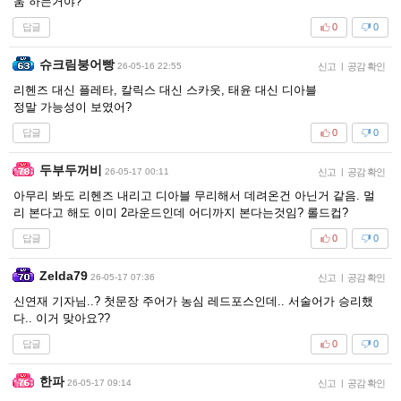
움 하는거야?
답글
0
0
슈크림붕어빵
26-05-16 22:55
신고
|
공감 확인
리헨즈 대신 플레타, 칼릭스 대신 스카웃, 태윤 대신 디아블
정말 가능성이 보였어?
답글
0
0
두부두꺼비
26-05-17 00:11
신고
|
공감 확인
아무리 봐도 리헨즈 내리고 디아블 무리해서 데려온건 아닌거 같음. 멀
리 본다고 해도 이미 2라운드인데 어디까지 본다는것임? 롤드컵?
답글
0
0
Zelda79
26-05-17 07:36
신고
|
공감 확인
신연재 기자님..? 첫문장 주어가 농심 레드포스인데.. 서술어가 승리했
다.. 이거 맞아요??
답글
0
0
한파
26-05-17 09:14
신고
|
공감 확인