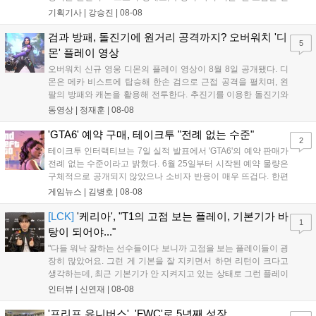
규 참전작과 크로스오버 합체기를 선보이며 작품을 완결 짓는다.
기획기사 |
강승진
|
08-08
기존 연출의 한계와 로봇 게임 시장의 어려움 속에서도 팬들이 원
하는 몰입감 있는 서사와 조합을 구현하며 시리즈의 미래를 향한
검과 방패, 돌진기에 원거리 공격까지? 오버워치 '디
5
새로운 가능성을 제시했다....
몬' 플레이 영상
오버워치 신규 영웅 디몬의 플레이 영상이 8월 8일 공개됐다. 디
몬은 메카 비스트에 탑승해 한손 검으로 근접 공격을 펼치며, 왼
팔의 방패와 캐논을 활용해 전투한다. 추진기를 이용한 돌진기와
참격 형태의 궁극기를 보유했고, 메카 파괴 시 맨몸으로 기관총을
동영상 |
정재훈
|
08-08
사용하는 특징이 있다. 디몬은 오는 8월 12일 시작되는 시즌4 부
산의 영웅들 업데이트를 통해 정식 출시될 예정이다....
'GTA6' 예약 구매, 테이크투 "전례 없는 수준"
2
테이크투 인터랙티브는 7일 실적 발표에서 'GTA6'의 예약 판매가
전례 없는 수준이라고 밝혔다. 6월 25일부터 시작된 예약 물량은
구체적으로 공개되지 않았으나 소비자 반응이 매우 뜨겁다. 한편
11월 19일 PS5와 Xbox 시리즈 X|S로 정식 출시될 예정이며, 록
게임뉴스 |
김병호
|
08-08
스타 게임즈는 한국 시각 28일 오전 4시 넷플릭스를 통해 장편 영
상 'Grand Theft Auto VI: An Extended Look'을 최초 공개할 계획
[LCK]
'케리아', "T1의 고점 보는 플레이, 기본기가 바
1
이다....
탕이 되어야..."
"다들 워낙 잘하는 선수들이다 보니까 고점을 보는 플레이들이 굉
장히 많았어요. 그런 게 기본을 잘 지키면서 하면 리턴이 크다고
생각하는데, 최근 기본기가 안 지켜지고 있는 상태로 그런 플레이
를 추구하다 보니까 팀적으로 안 좋은 사고가 계속 많이 났던 것
인터뷰 |
신연재
|
08-08
같습니다." T1은 6일 서울 종로구 치지직 롤파크에서 열린 '2026
LoL 챔피언스 코리아(LCK)'...
'프리프 유니버스', 'FWC'로 5년째 성장