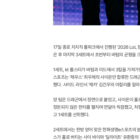
17일 종로 치치직 롤파크에서 진행된 '2026 LoL 
은 후 마지막 3세트에서 초반부터 바텀의 균형을 크
1세트, kt 롤스터가 바텀과 미드에서 3킬을 가져
스포츠는 '제우스' 최우제의 사이온만 합류한 드래곤
했다. 사이드 라인서 '제카' 김건우의 아칼리를 잘
양 팀은 드래곤에서 정면으로 붙었고, 사이온이 홀로
정돈되지 않은 한타를 펼치며 연달아 득점했고, 처
고 1세트를 선취했다.
2세트에서는 한방 얻어 맞은 한화생명e스포츠의 분노
스가 홀로 버티는 사이 바이와 '딜라이트' 유환중의