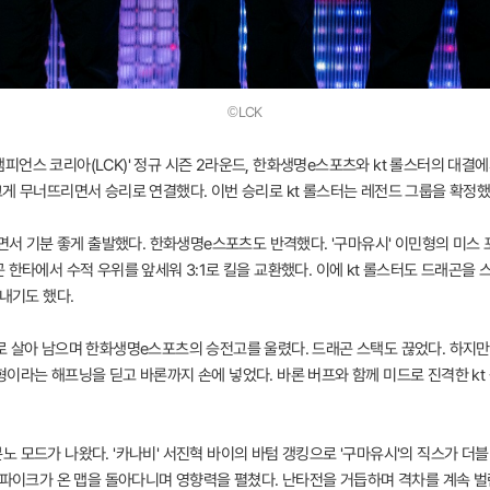
©LCK
챔피언스 코리아(LCK)' 정규 시즌 2라운드, 한화생명e스포츠와 kt 롤스터의 대결에서 
게 무너뜨리면서 승리로 연결했다. 이번 승리로 kt 롤스터는 레전드 그룹을 확정했
가면서 기분 좋게 출발했다. 한화생명e스포츠도 반격했다. '구마유시' 이민형의 미스
 한타에서 수적 우위를 앞세워 3:1로 킬을 교환했다. 이에 kt 롤스터도 드래곤을 
라내기도 했다.
 살아 남으며 한화생명e스포츠의 승전고를 울렸다. 드래곤 스택도 끊었다. 하지만, 
형이라는 해프닝을 딛고 바론까지 손에 넣었다. 바론 버프와 함께 미드로 진격한 
 모드가 나왔다. '카나비' 서진혁 바이의 바텀 갱킹으로 '구마유시'의 직스가 더블
 파이크가 온 맵을 돌아다니며 영향력을 펼쳤다. 난타전을 거듭하며 격차를 계속 벌린