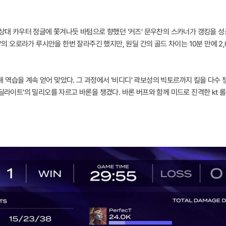
 상대 카우터 정글에 쫓겨나듯 바텀으로 향했던 '커즈' 문우찬의 스카너가 갱킹을 성공
카'의 오로라가 루시안을 한번 잘라주긴 했지만, 원딜 간의 골드 차이는 10분 만에 2
역습을 계속 얻어 맞았다. 그 과정에서 '비디디' 곽보성의 빅토르까지 킬을 다수 
'딜라이트'의 밀리오를 자르고 바론을 챙겼다. 바론 버프와 함께 미드로 진격한 kt