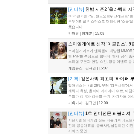
[인터뷰]
한밤 시즌2 '울라텍의 저
2026년 8월 7일, 월드오브워크래프트: 
우두머리를 인스턴스로 재해석한 '소굴'을 
했습니다....
인터뷰 |
정재훈
|
15:09
스마일게이트 신작 '이클립스', 9월
스마일게이트가 엔픽셀이 개발한 MMORPG
형 PvP를 특징으로 합니다. 현재 공식
스페셜 쿠폰과 한정 스킨, 경품 이벤트 등
게임뉴스 |
김규만
|
15:07
[기획]
검은사막 최초의 '하이퍼 부
펄어비스는 7월 29일부터 '검은사막'에서
캐릭터 육성, 올비아 아카데미 수료, 아침
투발라 장비와 검은별 무기, 카라자드 장신구
기획기사 |
김규만
|
12:00
[인터뷰]
1호 인디전문 퍼블리셔, 
지난 6월 인디게임 전문 퍼블리셔 레드브
진이 공동대표를, 중국사업실장이던 이민정
서비스 중인...