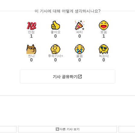
이 기사에 대해 어떻게 생각하시나요?
만점
좋아요
파티
웃음
1
0
0
1
씬나
후속기사+
울음
녹는다
0
0
0
0
기사 공유하기
다른 기사 보기