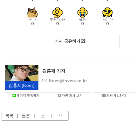
씬나
후속기사+
울음
녹는다
0
0
0
0
기사 공유하기
김홍제 기자
Koer@inven.co.kr
김홍제
(Koer)
페이지 구독하기
다른 기사 보기
기사 제보하기
목록
|
본문
|
△
|
▽