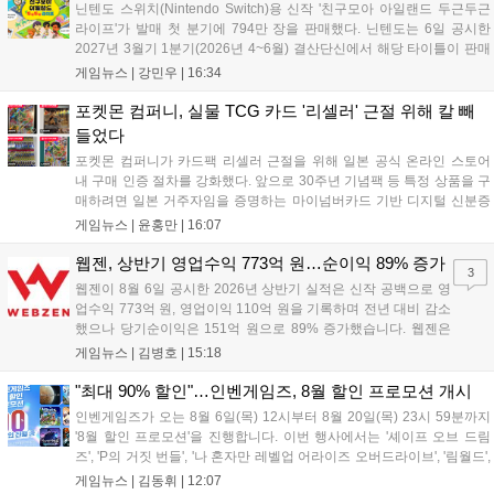
닌텐도 스위치(Nintendo Switch)용 신작 '친구모아 아일랜드 두근두근
라이프'가 발매 첫 분기에 794만 장을 판매했다. 닌텐도는 6일 공시한
2027년 3월기 1분기(2026년 4~6월) 결산단신에서 해당 타이틀이 판매
를 크게 늘렸다고 밝혔다. 4월 16일 발매된 이 작품은 약 2개월 반 만에
게임뉴스 |
강민우
|
16:34
794만 장을 기록하며, 같은 기간 닌텐도 스위치...
포켓몬 컴퍼니, 실물 TCG 카드 '리셀러' 근절 위해 칼 빼
들었다
포켓몬 컴퍼니가 카드팩 리셀러 근절을 위해 일본 공식 온라인 스토어
내 구매 인증 절차를 강화했다. 앞으로 30주년 기념팩 등 특정 상품을 구
매하려면 일본 거주자임을 증명하는 마이넘버카드 기반 디지털 신분증
이 필수다. 해당 상품들은 온라인 추첨제로만 판매되며, 이번 조치는 과
게임뉴스 |
윤홍만
|
16:07
도한 가격 급등을 막기 위한 특단의 대책이다. 향후 포켓몬 컴퍼니의 이
러한 정책이 시장 물량 안정화에 어떤 영향을 미칠지 업계의 이목이 쏠
웹젠, 상반기 영업수익 773억 원…순이익 89% 증가
3
리고 있다....
웹젠이 8월 6일 공시한 2026년 상반기 실적은 신작 공백으로 영
업수익 773억 원, 영업이익 110억 원을 기록하며 전년 대비 감소
했으나 당기순이익은 151억 원으로 89% 증가했습니다. 웹젠은
하반기부터 신작 공세를 예고하며 전략게임 '프로젝트 D1'의 정보
게임뉴스 |
김병호
|
15:18
공개와 '게이트 오브 게이츠'의 추가 정보를 발표할 계획입니다.
또한 '테르비스'는 일본 코미케에 출품하며 해외 시장 공략을 강화
"최대 90% 할인"…인벤게임즈, 8월 할인 프로모션 개시
합니다. 김태영 대표는 내년 신작 출시를 위해 하반기 적극적인
인벤게임즈가 오는 8월 6일(목) 12시부터 8월 20일(목) 23시 59분까지
사업 일정을 추진하고 주주가치 제고에 힘쓰겠다고 밝혔습니
'8월 할인 프로모션'을 진행합니다. 이번 행사에서는 '셰이프 오브 드림
다....
즈', 'P의 거짓 번들', '나 혼자만 레벨업 어라이즈 오버드라이브', '림월드',
'아랑전설 시티 오브 더 울브스', '팰월드' 등 인기 타이틀을 최대 90% 할
게임뉴스 |
김동휘
|
12:07