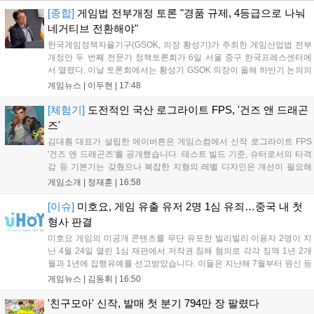
[종합]
게임법 전부개정 토론 "경품 규제, 4등급으로 나눠
네거티브 전환해야"
한국게임정책자율기구(GSOK, 의장 황성기)가 주최한 게임산업법 전부
개정안 두 번째 전문가 정책토론회가 6일 서울 중구 한국프레스센터에
서 열렸다. 이날 토론회에서는 황성기 GSOK 의장이 올해 하반기 논의의
주요 쟁점과 성과를 짚은 데 이어, 박종현 한양대 법학전문대학원 교수
게임뉴스 |
이두현
|
17:48
가 게임진흥원 등 게임 관련 거버넌스를, 이병찬 법무법인 온새미로 변
호사가 게임 등...
[체험기]
도전적인 국산 로그라이트 FPS, '건즈 앤 드래곤
즈'
김대훤 대표가 설립한 에이버튼은 게임스컴에서 신작 로그라이트 FPS
'건즈 앤 드래곤즈'를 공개했습니다. 테스트 빌드 기준, 슈터로서의 타격
감 등 기본기는 갖췄으나 복잡한 지형의 레벨 디자인은 개선이 필요해
보입니다. 또한, 성장 트랙의 과도한 분절과 무기 다양성 부족 등 로그라
게임소개 |
정재훈
|
16:58
이트 장르적 재미 측면에서도 보완이 요구됩니다. 개발사는 향후 캐릭터
추가 등을 통해 게임성을 다듬어 경쟁력을 확보할 계획입니다....
[이슈]
미호요, 게임 유출 유저 2명 1심 유죄…중국 내 첫
형사 판결
미호요 게임의 미공개 콘텐츠를 무단 유포한 빌리빌리 이용자 2명이 지
난 4월 24일 열린 1심 재판에서 저작권 침해 혐의로 각각 징역 1년 2개
월과 1년에 집행유예를 선고받았습니다. 이들은 지난해 7월부터 원신 등
주요 게임의 영상을 유포해 60만 회 이상의 조회수를 기록했습니다. 미
게임뉴스 |
김동휘
|
16:50
호요는 이번 판결이 새 사법해석 시행 이후 중국 내 첫 형사사건임을 강
조하며 향후 무단 유출에 강경 대응할 방침입니다....
'친구모아' 신작, 발매 첫 분기 794만 장 팔렸다