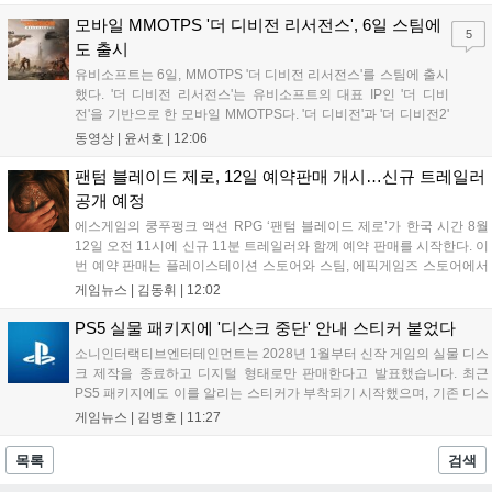
인된 가격에 제공합니다. 인벤게임즈를 통해 구매 시 할인가 적용은 물
론 네이버페이 포인트 추가 적립 혜택도 받을 수 있으며, 자세한 내용은
모바일 MMOTPS '더 디비전 리서전스', 6일 스팀에
5
공식 네이버 스마트 스토어에서 확인 가능합니다....
도 출시
유비소프트는 6일, MMOTPS '더 디비전 리서전스'를 스팀에 출시
했다. '더 디비전 리서전스'는 유비소프트의 대표 IP인 '더 디비
전'을 기반으로 한 모바일 MMOTPS다. '더 디비전'과 '더 디비전2'
사이의 시기를 배경으로 하고 있으며, 완전히 새로운 독립형 스토
동영상 |
윤서호
|
12:06
리와 캠페인을 선보인다. 뉴욕에서 발생한 ‘그린 포이즌’ 사태 속
의 디비전 요원이 되어...
팬텀 블레이드 제로, 12일 예약판매 개시…신규 트레일러
공개 예정
에스게임의 쿵푸펑크 액션 RPG ‘팬텀 블레이드 제로’가 한국 시간 8월
12일 오전 11시에 신규 11분 트레일러와 함께 예약 판매를 시작한다. 이
번 예약 판매는 플레이스테이션 스토어와 스팀, 에픽게임즈 스토어에서
진행되며, 개발이 완료된 게임은 10월 29일 정식 출시될 예정이다. 언리
게임뉴스 |
김동휘
|
12:02
얼 엔진 5로 제작된 이 게임은 홍콩 무협 영화에서 영감을 받은 화려한
콤보 액션과 세미 오픈월드 환경을 특징으로 한다....
PS5 실물 패키지에 '디스크 중단' 안내 스티커 붙었다
소니인터랙티브엔터테인먼트는 2028년 1월부터 신작 게임의 실물 디스
크 제작을 종료하고 디지털 형태로만 판매한다고 발표했습니다. 최근
PS5 패키지에도 이를 알리는 스티커가 부착되기 시작했으며, 기존 디스
크는 계속 이용 가능합니다. 7월 31일 실적 발표에서 소니 측은 이용자
게임뉴스 |
김병호
|
11:27
반발을 인지하고 있으나 디지털 전환은 신중히 추진하겠다고 밝혔습니
다. 향후 지역별 유통 방식은 미정입니다....
목록
검색