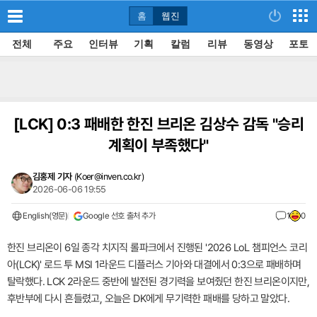
홈
웹진
전체
주요
인터뷰
기획
칼럼
리뷰
동영상
포토
[LCK]
0:3 패배한 한진 브리온 김상수 감독 "승리
계획이 부족했다"
김홍제 기자
(
Koer@inven.co.kr
)
2026-06-06 19:55
English(영문)
Google 선호 출처 추가
1
0
한진 브리온이 6일 종각 치지직 롤파크에서 진행된 '2026 LoL 챔피언스 코리
아(LCK)' 로드 투 MSI 1라운드 디플러스 기아와 대결에서 0:3으로 패배하며
탈락했다. LCK 2라운드 중반에 발전된 경기력을 보여줬던 한진 브리온이지만,
후반부에 다시 흔들렸고, 오늘은 DK에게 무기력한 패배를 당하고 말았다.