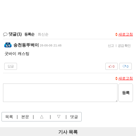
댓글
(1)
등록순
|
최신순
새로고침
송천동뚜벅이
26-06-06 21:46
신고
|
공감 확인
굿바이 캐스팅
답글
0
0
새로고침
등록
목록
|
본문
|
△
|
▽
|
댓글
기사 목록