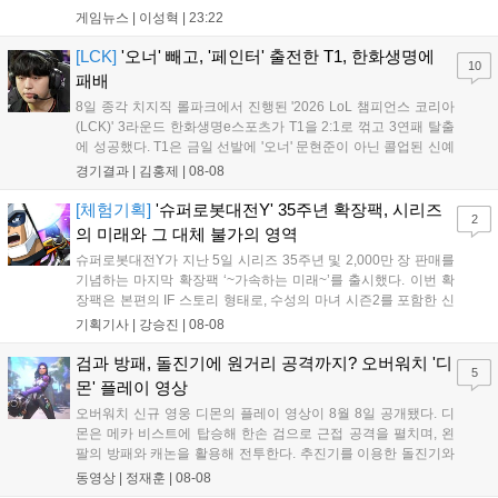
등장한다. 여름 시즌을 맞아 비치발리볼, 수상 오토바이 등 다채
게임뉴스 |
이성혁
|
23:22
로운 이벤트가 열리고, 캐릭터 렌더링 개선 및 랜덤 코스튬 등 편
의성도 강화된다. 8월 11일까지 사용 가능한 교환 코드 3종이 제
[LCK]
'오너' 빼고, '페인터' 출전한 T1, 한화생명에
10
공되며, 상세 일정은 공식 채널을 통해 확인할 수 있다....
패배
8일 종각 치지직 롤파크에서 진행된 '2026 LoL 챔피언스 코리아
(LCK)' 3라운드 한화생명e스포츠가 T1을 2:1로 꺾고 3연패 탈출
에 성공했다. T1은 금일 선발에 '오너' 문현준이 아닌 콜업된 신예
'페인터' 김은후를 투입했지만, 결국 1:2로 패배하고 말았다. T1은
경기결과 |
김홍제
|
08-08
'케리아'의 카밀이 좋은 플레이를 통해 한화생명 바텀 듀오의 점멸
을 빼냈다....
[체험기획]
'슈퍼로봇대전Y' 35주년 확장팩, 시리즈
2
의 미래와 그 대체 불가의 영역
슈퍼로봇대전Y가 지난 5일 시리즈 35주년 및 2,000만 장 판매를
기념하는 마지막 확장팩 ‘~가속하는 미래~’를 출시했다. 이번 확
장팩은 본편의 IF 스토리 형태로, 수성의 마녀 시즌2를 포함한 신
규 참전작과 크로스오버 합체기를 선보이며 작품을 완결 짓는다.
기획기사 |
강승진
|
08-08
기존 연출의 한계와 로봇 게임 시장의 어려움 속에서도 팬들이 원
하는 몰입감 있는 서사와 조합을 구현하며 시리즈의 미래를 향한
검과 방패, 돌진기에 원거리 공격까지? 오버워치 '디
5
새로운 가능성을 제시했다....
몬' 플레이 영상
오버워치 신규 영웅 디몬의 플레이 영상이 8월 8일 공개됐다. 디
몬은 메카 비스트에 탑승해 한손 검으로 근접 공격을 펼치며, 왼
팔의 방패와 캐논을 활용해 전투한다. 추진기를 이용한 돌진기와
참격 형태의 궁극기를 보유했고, 메카 파괴 시 맨몸으로 기관총을
동영상 |
정재훈
|
08-08
사용하는 특징이 있다. 디몬은 오는 8월 12일 시작되는 시즌4 부