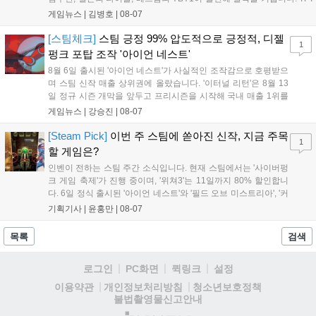
는 소속팀 없이 개인 자격으로 참가하는 독특한 대회 구조를 가지며, 누
게임뉴스 |
김병호
|
08-07
구나 참여 가능한 '소파에서 왕관까지'라는 철학을 실천하고 있습니다.
17일까지 이어지는 이번 행사는 신규 세트 체험과 공연 등 다양한 즐길
[스팀체크]
스팀 긍정 99% 압도적으로 긍정적, 디젤
1
거리를 제공하며, 이후 현대백화점 판교점에서도 행사가 이어질 예정입
펑크 포탑 조작 '아이언 네스트'
니다. 연말에는 라스베이거스 오픈이 개최됩니다....
8월 6일 출시된 '아이언 네스트'가 사실적인 조작감으로 호평받으
며 스팀 신작 매출 상위권에 올랐습니다. '이터널 리턴'은 8월 13
일 정규 시즌 개막을 앞두고 프리시즌을 시작해 국내 매출 1위를
기록했습니다. 25주년을 맞은 '고스트 리콘' 시리즈는 8월 6일 쇼
게임뉴스 |
강승진
|
08-07
케이스와 함께 대규모 할인을 진행하며 순위가 급상승했고, 신작
'마블 투혼: 파이팅 소울즈'와 레트로 수리 시뮬레이션 '리스토
[Steam Pick]
이번 주 스팀에 쏟아진 신작, 지금 주목
1
리'도 스팀에 정식 출시되었습니다....
할 게임은?
인벤이 전하는 스팀 주간 소식입니다. 현재 스팀에서는 '사이버펑
크 게임 축제'가 진행 중이며, '위쳐3'는 11일까지 80% 할인합니
다. 6일 정식 출시된 '아이언 네스트'와 '필드 오브 미스트리아', '커
세어 코브'가 호평받고 있습니다. 한편, 7일 출시된 '마블 투혼'은
기획기사 |
윤홍만
|
08-07
태그 시스템에 대한 호불호가 갈리며 복합적 평가를 기록 중입니
다. 유비소프트의 '고스트리콘: 와일드랜드'는 7년 만의 대규모 업
목록
검색
데이트 '라스트 라이츠'와 함께 95% 할인 중입니다....
로그인
PC화면
퀵링크
설정
청소년보호정책
이용약관
개인정보처리방침
불법촬영물신고안내