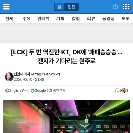
홈
웹진
전체
주요
인터뷰
기획
칼럼
리뷰
동영상
포토
[LCK]
두 번 역전한 KT, DK에 '패패승승승'...
젠지가 기다리는 원주로
신연재 기자
(
Arra@inven.co.kr
)
2026-06-07 21:48
English(영문)
Google 선호 출처 추가
9
3