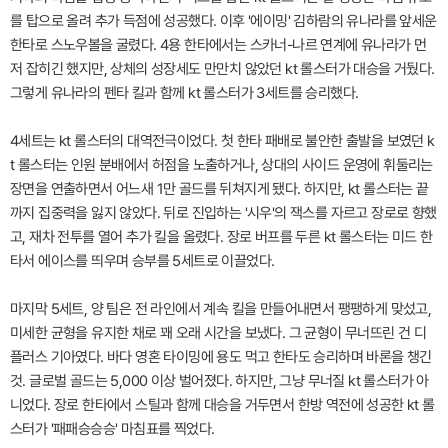
를 탑으로 올려 추가 득점에 성공했다. 이후 '에이밍' 김하람의 유나라를 앞세운
한타로 스노우볼을 굴렸다. 4용 한타에서는 스카너-나르 연계에 유나라가 먼
저 잡히긴 했지만, 상체의 성장세도 만만치 않았던 kt 롤스터가 대승을 거뒀다.
그렇게 유나라의 펜타 킬과 함께 kt 롤스터가 3세트를 승리했다.
4세트는 kt 롤스터의 대역전극이었다. 첫 한타 패배로 불안한 출발을 보였던 k
t 롤스터는 인원 분배에서 허점을 노출하거나, 상대의 사이드 운영에 휘둘리는
장면을 연출하면서 어느새 1만 골드를 뒤쳐지게 됐다. 하지만, kt 롤스터는 끝
까지 집중력을 잃지 않았다. 뒤로 진입하는 '시우'의 잭스를 자르고 장로로 향했
고, 재차 전투를 열어 추가 킬을 올렸다. 장로 버프를 두른 kt 롤스터는 미드 한
타서 에이스를 띄우며 승부를 5세트로 이끌었다.
마지막 5세트, 양 팀은 전 라인에서 계속 킬을 만들어내면서 팽팽하게 맞섰고,
미세한 균형을 유지한 채로 꽤 오래 시간을 보냈다. 그 균형이 무너뜨린 건 디
플러스 기아였다. 바다 영혼 타이밍에 용도 먹고 한타도 승리하며 바론을 챙긴
것. 글로벌 골드는 5,000 이상 벌어졌다. 하지만, 그냥 무너질 kt 롤스터가 아
니었다. 장로 한타에서 스틸과 함께 대승을 거두면서 한방 역전에 성공한 kt 롤
스터가 '패패승승승' 마침표를 찍었다.