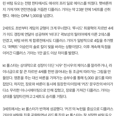
린 바텀 듀오는 전령 한타에서도 애쉬의 프리 딜로 에이스를 띄웠다. 햇바론까
지 가져가며 연전연승을 거듭한 디플러스 기아는 약 23분 만에 1세트를 선취
했다. 애쉬는 DPM 1,000을 넘겼다.
2세트도 초반부터 게임의 균형이 크게 무너졌다. '루시드' 최용혁의 자르반 4세
가 미드 갱킹에 연달아 성공하며 '비디디' 곽보성의 탈리야에게 이른 2데스를
안겼고, 바텀 바위 게 합류전에서도 디플러스 기아가 일방적으로 4킬을 추가했
다. '퍼펙트' 이승민의 솔로 킬이 빛을 바라는 상황이었다. 이후 계속해 득점을
이어간 디플러스 기아는 1만 골드 이상 차이를 벌렸다.
kt 롤스터는 상대적으로 성장이 더딘 '시우' 전시우의 제이스를 잘라주거나, 라
이너급으로 잘 큰 자르반 4세를 한번 끊어내는 등 조금씩 따라가는 그림을 만
들었다. 영혼을 주는 대신 바론을 가져가는 승부수를 통해 5,000 골드를 따라
잡았다. 하지만, 장로와 바론이 동시에 등장한 타이밍에 '커즈' 문우찬의 바이가
다소 무리한 이니시에이팅으로 인해 잡혔고, 장로를 가져간 디플러스 기아는
상대를 일망타진하고 2세트도 승리를 거뒀다.
3세트에서는 kt 롤스터가 반격에 성공했다. '커즈'의 녹턴을 중심으로 디플러스
기아의 바텀을 집중 공략하면서 리드를 잡은 kt 롤스터는 잘 성장한 바텀 듀오