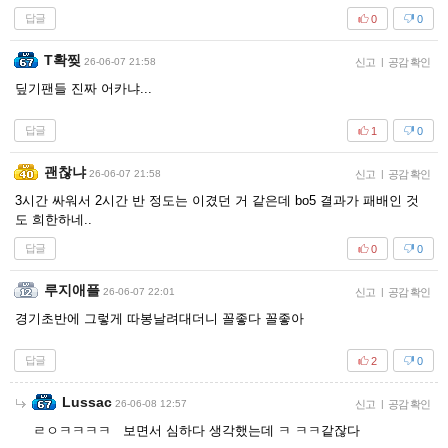
답글
0
0
T확찢
26-06-07 21:58
신고
|
공감 확인
딮기팬들 진짜 어카냐...
답글
1
0
괜찮냐
26-06-07 21:58
신고
|
공감 확인
3시간 싸워서 2시간 반 정도는 이겼던 거 같은데 bo5 결과가 패배인 것
도 희한하네..
답글
0
0
루지애플
26-06-07 22:01
신고
|
공감 확인
경기초반에 그렇게 따봉날려대더니 꼴좋다 꼴좋아
답글
2
0
Lussac
26-06-08 12:57
신고
|
공감 확인
ㄹㅇㅋㅋㅋㅋ 보면서 심하다 생각했는데 ㅋ ㅋㅋ같잖다