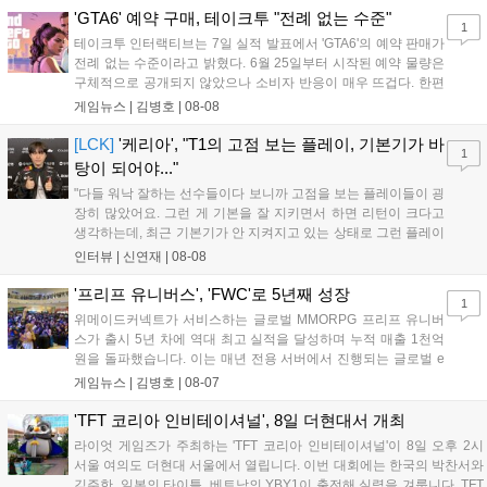
산의 영웅들 업데이트를 통해 정식 출시될 예정이다....
'GTA6' 예약 구매, 테이크투 "전례 없는 수준"
1
테이크투 인터랙티브는 7일 실적 발표에서 'GTA6'의 예약 판매가
전례 없는 수준이라고 밝혔다. 6월 25일부터 시작된 예약 물량은
구체적으로 공개되지 않았으나 소비자 반응이 매우 뜨겁다. 한편
11월 19일 PS5와 Xbox 시리즈 X|S로 정식 출시될 예정이며, 록
게임뉴스 |
김병호
|
08-08
스타 게임즈는 한국 시각 28일 오전 4시 넷플릭스를 통해 장편 영
상 'Grand Theft Auto VI: An Extended Look'을 최초 공개할 계획
[LCK]
'케리아', "T1의 고점 보는 플레이, 기본기가 바
1
이다....
탕이 되어야..."
"다들 워낙 잘하는 선수들이다 보니까 고점을 보는 플레이들이 굉
장히 많았어요. 그런 게 기본을 잘 지키면서 하면 리턴이 크다고
생각하는데, 최근 기본기가 안 지켜지고 있는 상태로 그런 플레이
를 추구하다 보니까 팀적으로 안 좋은 사고가 계속 많이 났던 것
인터뷰 |
신연재
|
08-08
같습니다." T1은 6일 서울 종로구 치지직 롤파크에서 열린 '2026
LoL 챔피언스 코리아(LCK)'...
'프리프 유니버스', 'FWC'로 5년째 성장
1
위메이드커넥트가 서비스하는 글로벌 MMORPG 프리프 유니버
스가 출시 5년 차에 역대 최고 실적을 달성하며 누적 매출 1천억
원을 돌파했습니다. 이는 매년 전용 서버에서 진행되는 글로벌 e
스포츠 대회 FWC의 영향이 큽니다. FWC는 이용자가 동일한 조
게임뉴스 |
김병호
|
08-07
건에서 시즌을 함께 즐기는 구조로, 올해 4월 시작된 FWC 2026
은 전년 대비 매출과 이용자 지표가 대폭 상승하는 성과를 냈습니
'TFT 코리아 인비테이셔널', 8일 더현대서 개최
다. 오는 10월 필리핀 마닐라에서 총상금 11만 달러 규모의 제4회
라이엇 게임즈가 주최하는 'TFT 코리아 인비테이셔널'이 8일 오후 2시
FWC 그랜드 파이널이 개최될 예정이며, 위메이드커넥트는 이를
서울 여의도 더현대 서울에서 열립니다. 이번 대회에는 한국의 박찬서와
통해 커뮤니티 중심의 장기 성장 모델을 지속할 방침입니다....
김주한, 일본의 타이틀, 베트남의 YBY1이 출전해 실력을 겨룹니다. TFT