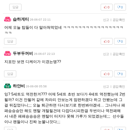
답글
0
0
습하게티
26-06-07 22:11
신고
|
공감 확인
어제 오늘 탑들이 다 말아쳐먹었네 ㅋㅋㅋㅋㅋㅋㅋㅋㅋㅋㅋㅋㅋㅋㅋㅋ
ㅋㅋ
답글
0
0
두부두꺼비
26-06-07 22:13
신고
|
공감 확인
지표만 보면 디케이가 이겼는뎅??
답글
0
0
하얀비
26-06-08 05:58
신고
|
공감 확인
잉? 5세트도 역전한겨??? 어제 5세트 초반 보다가 4세트 역전했는데 2번
될까? 이건 안될꺼 같에 차라리 안보는게 맘편하겠다 하고 안봤는데 그
걸 뒤집었다니;;; 오늘 퇴근하면 다시보기로 한번봐야겠네... 그나저나 패
패승승승만 해도 멘탈 개털릴건데 다잡다시피한걸 두번이나 역전패해
서 내준 패패승승승은 멘탈이 터지다 못해 가루가 되었겠는데;;; 선수들
이나 팬들이나 진짜 눈물나것다;;;