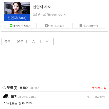
신연재 기자
Arra@inven.co.kr
신연재
(Arra)
페이지 구독하기
다른 기사 보기
기사 제보하기
목록
|
본문
|
△
|
▽
댓글
(9)
등록순
|
최신순
새로고침
도지
26-06-07 21:51
신고
|
공감 확인
4,5세트는 진짜 ㅋㅋ