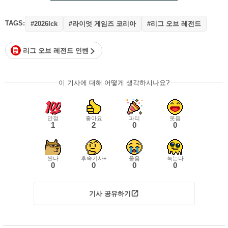
TAGS:
#라이엇 게임즈 코리아
#리그 오브 레전드
#2026lck
리그 오브 레전드 인벤
이 기사에 대해 어떻게 생각하시나요?
만점
좋아요
파티
웃음
1
2
0
0
씬나
후속기사+
울음
녹는다
0
0
0
0
기사 공유하기