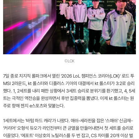
©LCK
7일 종로 치지직 롤파크에서 열린 '2026 LoL 챔피언스 코리아(LCK)' 로드 투
MSI 2라운드, kt 롤스터와 디플러스 기아의 대결에서 kt 롤스터가 3:2로 승리
했다. 1, 2세트를 내리 패한 상황에서 3세트 승리로 분위기를 환기했고, 4, 5세
트는 극적인 역전승을 완성하면서 후반 집중력을 뽐냈다. 이제 kt 롤스터는 원
주로 향해 젠지 e스포츠와 맞붙는다.
1세트에서는 '바텀 하드 캐리'가 나왔다. 애쉬-세라핀을 잡은 '스매쉬' 신금재-
'커리어' 오형석 듀오가 라인전부터 큰 균열을 만들어내면서 첫 세트를 승리로
이끌었다. '에포트' 이상호의 노틸러스를 두 번 잡고, CS 차이를 20개 이상 벌