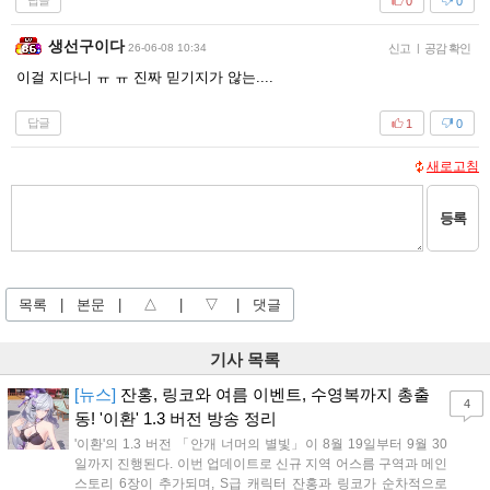
답글
0
0
생선구이다
26-06-08 10:34
신고
|
공감 확인
이걸 지다니 ㅠ ㅠ 진짜 믿기지가 않는....
답글
1
0
새로고침
등록
목록
|
본문
|
△
|
▽
|
댓글
기사 목록
[뉴스]
잔홍, 링코와 여름 이벤트, 수영복까지 총출
4
동! '이환' 1.3 버전 방송 정리
'이환'의 1.3 버전 「안개 너머의 별빛」이 8월 19일부터 9월 30
일까지 진행된다. 이번 업데이트로 신규 지역 어스름 구역과 메인
스토리 6장이 추가되며, S급 캐릭터 잔홍과 링코가 순차적으로