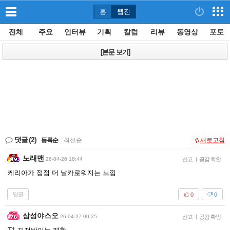
홈
웹진
전체
주요
인터뷰
기획
칼럼
리뷰
동영상
포토
[본문 보기]
댓글
(2)
등록순
|
최신순
새로고침
노래맨
26-04-26 18:44
신고
|
공감 확인
케리아가 점점 더 날카로워지는 느낌
답글
0
0
삼성야스오
26-04-27 00:25
신고
|
공감 확인