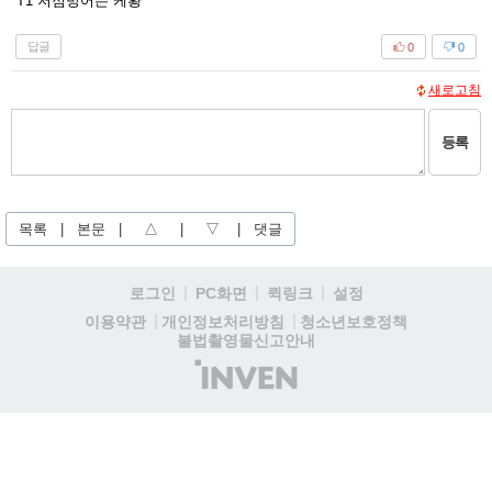
T1 저점방어는 케황
답글
0
0
새로고침
등록
목록
|
본문
|
△
|
▽
|
댓글
로그인
PC화면
퀵링크
설정
청소년보호정책
이용약관
개인정보처리방침
불법촬영물신고안내
(주)
인
벤