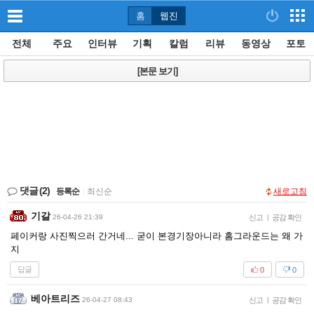
홈
웹진
전체
주요
인터뷰
기획
칼럼
리뷰
동영상
포토
[본문 보기]
댓글
(2)
등록순
|
최신순
새로고침
기갈
26-04-26 21:39
신고
|
공감 확인
페이커랑 사진찍으러 간거네... 굳이 본경기장아니라 홈그라운드는 왜 가
지
답글
0
0
베아트리즈
26-04-27 08:43
신고
|
공감 확인