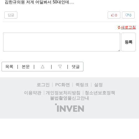
김한규의원 저게 어딜봐서 50대인데....
답글
0
0
새로고침
등록
목록
|
본문
|
△
|
▽
|
댓글
로그인
PC화면
퀵링크
설정
청소년보호정책
이용약관
개인정보처리방침
불법촬영물신고안내
(주)
인
벤