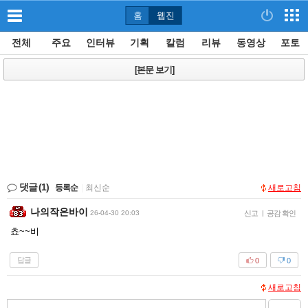
홈
웹진
전체
주요
인터뷰
기획
칼럼
리뷰
동영상
포토
[본문 보기]
댓글
(1)
등록순
|
최신순
새로고침
나의작은바이
26-04-30 20:03
신고
|
공감 확인
쵸~~비
답글
0
0
새로고침