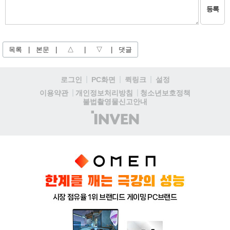
등록
목록
|
본문
|
△
|
▽
|
댓글
로그인
PC화면
퀵링크
설정
청소년보호정책
이용약관
개인정보처리방침
불법촬영물신고안내
(주)
인
벤