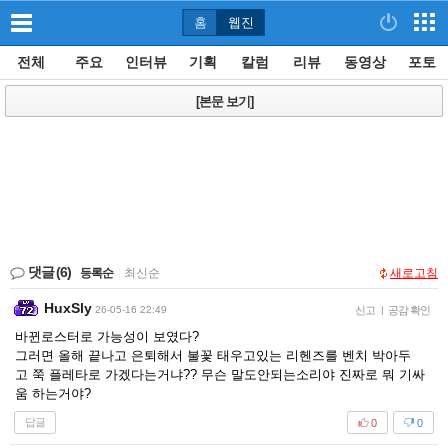
홈
웹진
전체
주요
인터뷰
기획
칼럼
리뷰
동영상
포토
[본문 보기]
댓글
(6)
등록순
|
최신순
새로고침
HuxSly
26-05-16 22:49
신고
|
공감 확인
바뀐로스터로 가능성이 보였다?
그러면 올해 끝나고 은퇴해서 불꽃 태우고있는 리헨즈를 벤치 박아두
고 쭉 플레타로 가겠다는거냐?? 무슨 말도안되는소리야 진짜로 뭐 기싸
움 하는거야?
답글
0
0