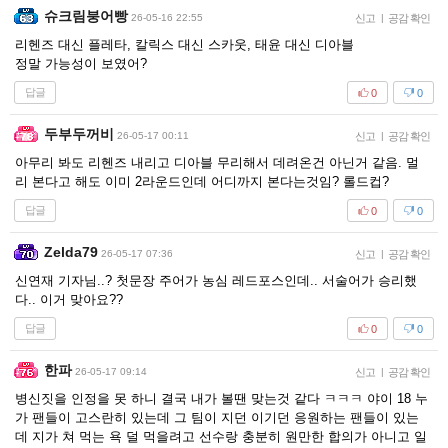
슈크림붕어빵
26-05-16 22:55
신고
|
공감 확인
리헨즈 대신 플레타, 칼릭스 대신 스카웃, 태윤 대신 디아블
정말 가능성이 보였어?
답글
0
0
두부두꺼비
26-05-17 00:11
신고
|
공감 확인
아무리 봐도 리헨즈 내리고 디아블 무리해서 데려온건 아닌거 같음. 멀
리 본다고 해도 이미 2라운드인데 어디까지 본다는것임? 롤드컵?
답글
0
0
Zelda79
26-05-17 07:36
신고
|
공감 확인
신연재 기자님..? 첫문장 주어가 농심 레드포스인데.. 서술어가 승리했
다.. 이거 맞아요??
답글
0
0
한파
26-05-17 09:14
신고
|
공감 확인
병신짓을 인정을 못 하니 결국 내가 볼땐 맞는것 같다 ㅋㅋㅋ 야이 18 누
가 팬들이 고스란히 있는데 그 팀이 지던 이기던 응원하는 팬들이 있는
데 지가 쳐 먹는 욕 덜 먹을려고 선수랑 충분히 원만한 합의가 아니고 일