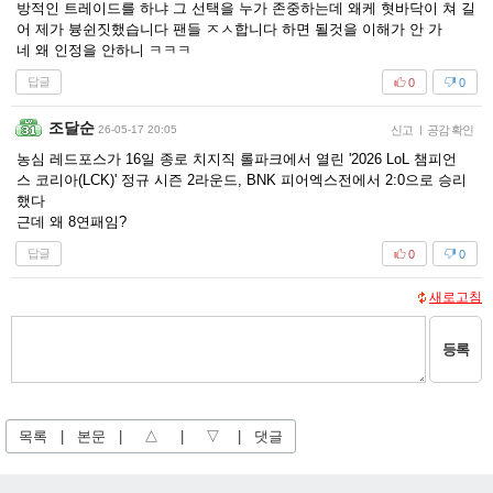
방적인 트레이드를 하냐 그 선택을 누가 존중하는데 왜케 혓바닥이 쳐 길
어 제가 븅쉰짓했습니다 팬들 ㅈㅅ합니다 하면 될것을 이해가 안 가
네 왜 인정을 안하니 ㅋㅋㅋ
답글
0
0
조달순
26-05-17 20:05
신고
|
공감 확인
농심 레드포스가 16일 종로 치지직 롤파크에서 열린 '2026 LoL 챔피언
스 코리아(LCK)' 정규 시즌 2라운드, BNK 피어엑스전에서 2:0으로 승리
했다
근데 왜 8연패임?
답글
0
0
새로고침
등록
목록
|
본문
|
△
|
▽
|
댓글