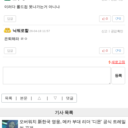
이러다 롤드컵 못나가는거 아니냐
답글
0
0
닉뭐로할
26-04-18 11:57
신고
|
공감 확인
은퇴해라 ㄹㅇ
답글
0
0
새로고침
등록
목록
|
본문
|
△
|
▽
|
댓글
기사 목록
오버워치 新한국 영웅, 메카 부대 리더 '디몬' 공식 트레일
러 공개