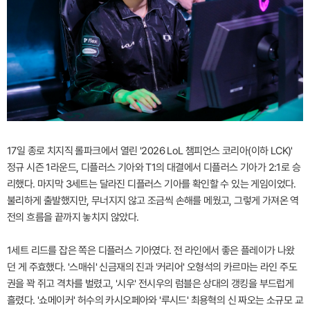
17일 종로 치지직 롤파크에서 열린 '2026 LoL 챔피언스 코리아(이하 LCK)'
정규 시즌 1라운드, 디플러스 기아와 T1의 대결에서 디플러스 기아가 2:1로 승
리했다. 마지막 3세트는 달라진 디플러스 기아를 확인할 수 있는 게임이었다.
불리하게 출발했지만, 무너지지 않고 조금씩 손해를 메웠고, 그렇게 가져온 역
전의 흐름을 끝까지 놓치지 않았다.
1세트 리드를 잡은 쪽은 디플러스 기아였다. 전 라인에서 좋은 플레이가 나왔
던 게 주효했다. '스매쉬' 신금재의 진과 '커리어' 오형석의 카르마는 라인 주도
권을 꽉 쥐고 격차를 벌렸고, '시우' 전시우의 럼블은 상대의 갱킹을 부드럽게
흘렸다. '쇼메이커' 허수의 카시오페아와 '루시드' 최용혁의 신 짜오는 소규모 교