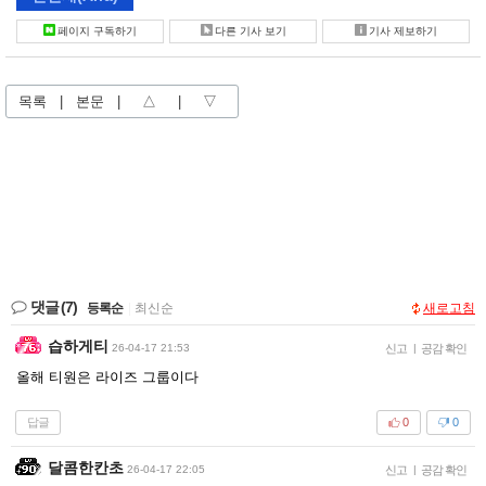
페이지 구독하기
다른 기사 보기
기사 제보하기
목록
|
본문
|
△
|
▽
댓글
(7)
등록순
|
최신순
새로고침
습하게티
26-04-17 21:53
신고
|
공감 확인
올해 티원은 라이즈 그룹이다
답글
0
0
달콤한칸초
26-04-17 22:05
신고
|
공감 확인