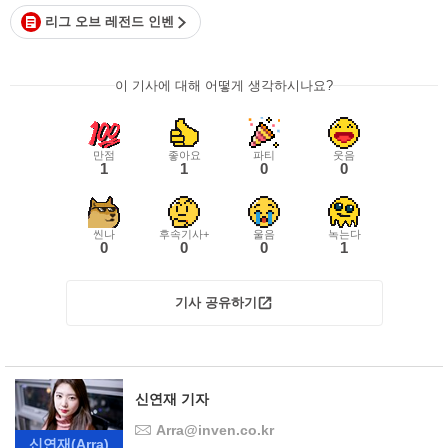
리그 오브 레전드 인벤
이 기사에 대해 어떻게 생각하시나요?
만점
좋아요
파티
웃음
1
1
0
0
씬나
후속기사+
울음
녹는다
0
0
0
1
기사 공유하기
신연재 기자
Arra@inven.co.kr
신연재
(Arra)