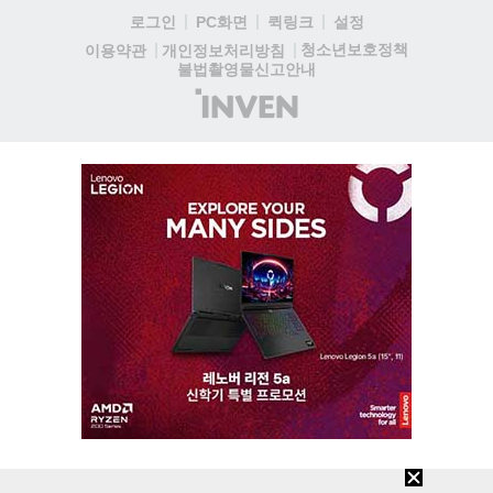
로그인
PC화면
퀵링크
설정
청소년보호정책
이용약관
개인정보처리방침
불법촬영물신고안내
(주)
인
벤