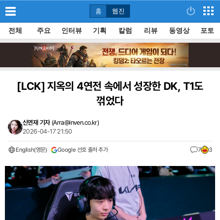
홈
웹진
전체
주요
인터뷰
기획
칼럼
리뷰
동영상
포토
[LCK]
지옥의 4연전 속에서 성장한 DK, T1도
꺾었다
신연재 기자
(
Arra@inven.co.kr
)
2026-04-17 21:50
English(영문)
Google 선호 출처 추가
7
3