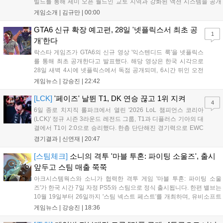
빌드를 통해 세미 오픈 월드인 교토 지역과 강화된 액션 시스템을 공개
했습니다. 주인공 미야모토 무사시가 오니를 정화하는 과정을 담았으며,
게임소개 |
김규만
|
00:00
패링과 혼 흡수 등 전략적 전투 요소가 특징입니다. 정식 출시를 앞두고
탄탄한 게임성을 선보여 기대감을 높였습니다....
GTA6 신규 확장 예고편, 28일 '넷플릭스서 최초 공
1
개'한다
락스타 게임즈가 GTA6의 신규 영상 '익스텐디드 룩'을 넷플릭스
를 통해 최초 공개한다고 발표했다. 해당 영상은 한국 시각으로
28일 새벽 4시에 넷플릭스에서 독점 공개되며, 6시간 뒤인 오전
10시부터 공식 유튜브와 홈페이지에서도 확인할 수 있다. 기존보
게임뉴스 |
강승진
|
22:42
다 게임플레이 비중이 클 것으로 기대되는 가운데, 넷플릭스와의
이례적인 협업이 향후 게임 마케팅 방식에 어떤 변화를 가져올지
[LCK]
'페이즈' 날뛴 T1, DK 연승 끊고 1위 지켜
4
전 세계 팬들의 이목이 쏠리고 있다....
6일 종로 치지직 롤파크에서 열린 '2026 LoL 챔피언스 코리아
(LCK)' 정규 시즌 3라운드 레전드 그룹, T1과 디플러스 기아의 대
결에서 T1이 2:0으로 승리했다. 한층 단단해진 경기력으로 EWC
우승을 기점으로 파죽지세의 연승을 이어가던 디플러스 기아를
경기결과 |
신연재
|
20:47
잠재웠다. 1세트, T1이 앞서갔다. 바텀 듀오 킬로 주도권을 잡은
T1은 첫 드래곤을 두드렸...
[스팀체크]
소니의 격투 '마블 투혼: 파이팅 소울즈', 출시
앞두고 스팀 매출 쭉쭉
아크시스템웍스와 소니가 협력한 격투 게임 '마블 투혼: 파이팅 소울
즈'가 한국 시간 7일 자정 PS5와 스팀으로 정식 출시됩니다. 한편 밸브는
10월 19일부터 26일까지 '스팀 넥스트 페스트'를 개최하며, 유비소프트
의 '더 디비전 리서전스'가 스팀에 출시되었고, 농장 시뮬레이션 '돌록 타
게임뉴스 |
강승진
|
18:36
운'은 얼리액세스를 마치고 정식 서비스를 시작했습니다. 이번 신작들은