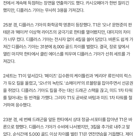
전에서 계속해 득점하는 장면을 연출하기도 했다. 카시오페아가 한번 잘리긴
했지만, 디플러스 기아는 무사히 3용을 가져갔다.
25분 경, 디플러스 기아의 화학공학 영혼이 등장했다. T1은 '오너' 문현준의 판
테온과 '페이커' 이상혁 라이즈의 궁극기로 한타를 열어봤지만, 대미지의 차이
가 너무 컸다. 디플러스 기아는 전사자 없이 4킬을 쓸어 담았다. 바론도 쉽게 가
져간 디플러스 기아는 31분에 8,000 골드 차이를 벌렸다. 결국, 장로 앞에서
열린 마지막 한타에서 클린 에이스를 띄우며 디플러스 기아가 선취 세트를 가
져갔다.
2세트는 T1이 앞서갔다. '페이즈' 김수환의 케이틀린과 '케리아' 류민석의 럭스
가 듀오 킬을 올렸고, '오너'의 녹턴도 '쇼메이커'의 르블랑을 잡아주면서 선공권
을 쥐었다. 디플러스 기아도 킬을 주는 대신 드래곤 스택을 끊고, 미드 1차 타워
를 밀어내는 등 반격을 가했다. 그러자 T1도 곧바로 바텀과 미드 1차 타워를 철
거하며 응수했다.
23분 경, 세 번째 드래곤을 앞둔 한타에서 상대 정글-서포터를 잡아낸 T1은 바
론으로 향했다. 디플러스 기아가 수비에 나서봤지만, 3킬을 추가로 내주고 말
았다. 순식간에 5,000 골드 이상 차이를 벌린 T1은 연전연승을 거듭했다. 제이