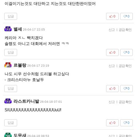
이걸이기는것도 대단하고 지는것도 대단한판이었어
답글
0
0
별세
26-04-17 22:05
신고
|
공감 확인
케리아 ㅈㄴ 빡치겠다
솔랭도 아니고 대회에서 저러면 ㅋㅋ
답글
0
0
르블랑
26-04-17 23:19
신고
|
공감 확인
나도 시우 선수처럼 드리블 하고싶다
- 크리스티아누 호날두
답글
0
0
라스트카니발
26-04-18 07:01
신고
|
공감 확인
SIUUUUUUUUUUUUUUUUUuU!
답글
0
0
도무새
26-04-18 08:53
신고
|
공감 확인