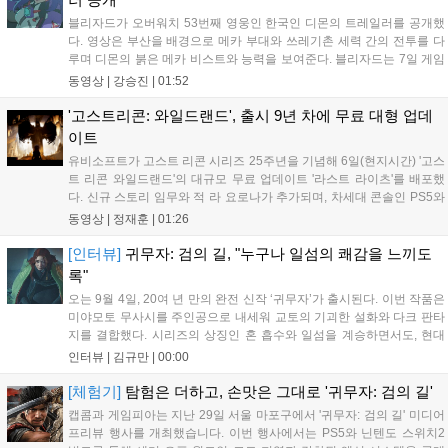
블리자드가 오버워치 53번째 영웅인 한국인 디몬의 트레일러를 공개했
다. 영상은 부산을 배경으로 메카 부대와 쓰레기촌 세력 간의 전투를 다
루며 디몬의 붉은 메카 비스트와 능력을 보여준다. 블리자드는 7일 게임
플레이 영상 공개를 시작으로 10일 시즌4 트레일러를 선보이며, 11일 시
동영상 |
강승진
|
01:52
작되는 시즌4를 통해 디몬을 정식 출시할 예정이다. 향후 메카 부대와 탈
론의 대립이 본격화될 전망이다....
'고스트리콘: 와일드랜드', 출시 9년 차에 무료 대형 업데
이트
유비소프트가 고스트 리콘 시리즈 25주년을 기념해 6일(현지시간) '고스
트 리콘 와일드랜드'의 대규모 무료 업데이트 '라스트 라이츠'를 배포했
다. 신규 스토리 임무와 적 라 요로나가 추가되며, 차세대 콘솔인 PS5와
Xbox Series X|S에서 4K 60FPS를 지원한다. 또한 편의성 개선과 함께
동영상 |
정재훈
|
01:26
과거 콘텐츠가 복원되어 기존 및 신규 이용자 모두에게 새로운 즐길 거
리를 제공한다....
[인터뷰]
귀무자: 검의 길, "누구나 일섬의 쾌감을 느끼도
록"
오는 9월 4일, 20여 년 만의 완전 신작 ‘귀무자’가 출시된다. 이번 작품은
미야모토 무사시를 주인공으로 내세워 교토의 기괴한 설화와 다크 판타
지를 결합했다. 시리즈의 상징인 혼 흡수와 일섬을 계승하면서도, 현대
적인 검극 액션과 '무너뜨리기 일섬'을 더해 전투의 깊이를 더했다. 개발
인터뷰 |
김규만
|
00:00
진은 정해진 공략법 대신 플레이어의 선택에 따른 사무라이 액션을 구현
하고자 했으며, 실제 검술 전문가의 모션 캡처를 통해 리얼리티를 극대
[체험기]
탐험은 더하고, 손맛은 그대로 '귀무자: 검의 길'
화했다. 세계관을 새롭게 재구성한 이번 신작은 기존 시리즈와 설정은
캡콤과 게임피아는 지난 29일 서울 마포구에서 '귀무자: 검의 길' 미디어
다르지만, 특유의 통쾌한 손맛과 다크 판타지 분위기를 충실히 담아내어
프리뷰 행사를 개최했습니다. 이번 행사에서는 PS5와 닌텐도 스위치2
시리즈 팬과 신규 이용자 모두에게 새로운 재미를 선사할 예정이다....