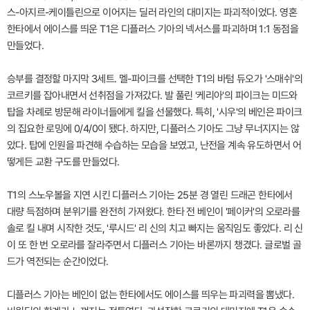
스-아지르-케이틀린으로 이어지는 딜러 라인의 대미지는 파괴적이었다. 영혼
한타에서 에이스를 띄운 T1은 디플러스 기아의 넥서스를 파괴하며 1:1 동점을
만들었다.
승부를 결정할 마지막 3세트. 멜-파이크를 선택한 T1의 바텀 듀오가 '스매쉬'의
코르키를 잡아내면서 선취점을 가져갔다. 발 풀린 '케리아'의 파이크는 미드와
탑을 차례로 방문해 라이너들에게 킬을 선물했다. 특히, '시우'의 베인은 파이크
의 집요한 로밍에 0/4/0이 됐다. 하지만, 디플러스 기아도 그냥 무너지지는 않
았다. 탑에 인원을 파견해 수습하는 모습을 보였고, 난전을 계속 유도하면서 어
떻게든 교환 구도를 만들었다.
T1의 스노우볼을 지연 시킨 디플러스 기아는 25분 경 열린 드래곤 한타에서
대량 득점하며 분위기를 완전히 가져왔다. 한타 전 베인이 '페이커'의 오로라를
솔로 킬 내며 시작한 것도, '루시드' 리 신의 치고 빠지는 움직임도 좋았다. 리 신
이 또 한 번 오로라를 잘라주면서 디플러스 기아는 바론까지 챙겼다. 글로벌 골
드가 역전되는 순간이었다.
디플러스 기아는 베인이 없는 한타에서도 에이스를 띄우는 파괴력을 뽐냈다.