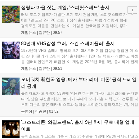
다. 현재 25개 이상의 프로젝트에 도입된 이 서비스는 사후 대응
중심의 운영 방식을 사전 대비 체계로 전환하며 데이터 기반의 효
정령과 마을 짓는 게임, '스피릿스테드' 출시
1
율적인 의사결정을 지원하고 있습니다....
터보 도그 게임즈가 개발한 코지 도시 건설 게임 '스피릿스테드'가
8월 7일 오전 2시 PC 스팀에 정식 출시됐다. 마법의 정령과 함께
평화로운 마을을 건설하는 이 게임은 한국어를 지원하며, 정가
10,700원에서 10% 할인된 9,630원에 판매된다. 플레이어는 어
게임뉴스 |
김규만
|
09:57
드벤처 모드와 크리에이티브 모드를 통해 자유롭게 마을을 꾸미
고 정령을 활용해 공동체를 성장시킬 수 있다. 따뜻한 손그림 그
80년대 VHS감성 호러, '스킨 스테이플러' 출시
래픽이 특징이며, 부담 없이 즐길 수 있는 힐링 게임으로 기대를
1980년대 VHS 슬래셔 영화와 초기 3D 호러 게임 감성을 결합한 더 스
모으고 있다....
킨 스테이플러가 스팀에 정식 출시됐다. 테인티드 팩트가 개발하고 어셈
블 엔터테인먼트가 배급한 이 게임은 2026년 8월 6일 출시되어 현재
15,000원에 판매 중이다. 캐리언 시티를 배경으로 연쇄살인 사건을 추적
게임뉴스 |
김규만
|
09:51
하는 두 형사의 이야기를 다루며, 거친 복고풍 그래픽과 블랙 코미디를
통해 밀도 높은 공포를 선사한다....
오버워치 新한국 영웅, 메카 부대 리더 '디몬' 공식 트레일
러 공개
블리자드가 오버워치 53번째 영웅인 한국인 디몬의 트레일러를 공개했
다. 영상은 부산을 배경으로 메카 부대와 쓰레기촌 세력 간의 전투를 다
루며 디몬의 붉은 메카 비스트와 능력을 보여준다. 블리자드는 7일 게임
플레이 영상 공개를 시작으로 10일 시즌4 트레일러를 선보이며, 11일 시
동영상 |
강승진
|
01:52
작되는 시즌4를 통해 디몬을 정식 출시할 예정이다. 향후 메카 부대와 탈
론의 대립이 본격화될 전망이다....
'고스트리콘: 와일드랜드', 출시 9년 차에 무료 대형 업데
이트
유비소프트가 고스트 리콘 시리즈 25주년을 기념해 6일(현지시간) '고스