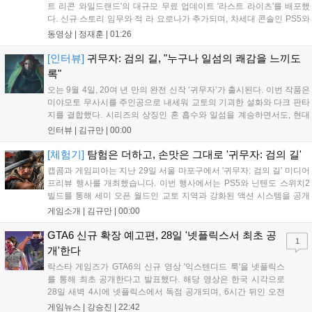
트 리콘 와일드랜드'의 대규모 무료 업데이트 '라스트 라이츠'를 배포했
다. 신규 스토리 임무와 적 라 요로나가 추가되며, 차세대 콘솔인 PS5와
Xbox Series X|S에서 4K 60FPS를 지원한다. 또한 편의성 개선과 함께
동영상 |
정재훈
|
01:26
과거 콘텐츠가 복원되어 기존 및 신규 이용자 모두에게 새로운 즐길 거
리를 제공한다....
[인터뷰]
귀무자: 검의 길, "누구나 일섬의 쾌감을 느끼도
록"
오는 9월 4일, 20여 년 만의 완전 신작 ‘귀무자’가 출시된다. 이번 작품은
미야모토 무사시를 주인공으로 내세워 교토의 기괴한 설화와 다크 판타
지를 결합했다. 시리즈의 상징인 혼 흡수와 일섬을 계승하면서도, 현대
적인 검극 액션과 '무너뜨리기 일섬'을 더해 전투의 깊이를 더했다. 개발
인터뷰 |
김규만
|
00:00
진은 정해진 공략법 대신 플레이어의 선택에 따른 사무라이 액션을 구현
하고자 했으며, 실제 검술 전문가의 모션 캡처를 통해 리얼리티를 극대
[체험기]
탐험은 더하고, 손맛은 그대로 '귀무자: 검의 길'
화했다. 세계관을 새롭게 재구성한 이번 신작은 기존 시리즈와 설정은
캡콤과 게임피아는 지난 29일 서울 마포구에서 '귀무자: 검의 길' 미디어
다르지만, 특유의 통쾌한 손맛과 다크 판타지 분위기를 충실히 담아내어
프리뷰 행사를 개최했습니다. 이번 행사에서는 PS5와 닌텐도 스위치2
시리즈 팬과 신규 이용자 모두에게 새로운 재미를 선사할 예정이다....
빌드를 통해 세미 오픈 월드인 교토 지역과 강화된 액션 시스템을 공개
했습니다. 주인공 미야모토 무사시가 오니를 정화하는 과정을 담았으며,
게임소개 |
김규만
|
00:00
패링과 혼 흡수 등 전략적 전투 요소가 특징입니다. 정식 출시를 앞두고
탄탄한 게임성을 선보여 기대감을 높였습니다....
GTA6 신규 확장 예고편, 28일 '넷플릭스서 최초 공
1
개'한다
락스타 게임즈가 GTA6의 신규 영상 '익스텐디드 룩'을 넷플릭스
를 통해 최초 공개한다고 발표했다. 해당 영상은 한국 시각으로
28일 새벽 4시에 넷플릭스에서 독점 공개되며, 6시간 뒤인 오전
10시부터 공식 유튜브와 홈페이지에서도 확인할 수 있다. 기존보
게임뉴스 |
강승진
|
22:42