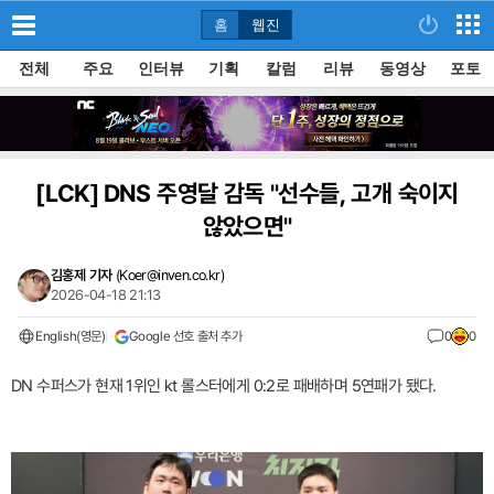
홈
웹진
전체
주요
인터뷰
기획
칼럼
리뷰
동영상
포토
[LCK]
DNS 주영달 감독 "선수들, 고개 숙이지
않았으면"
김홍제 기자
(
Koer@inven.co.kr
)
2026-04-18 21:13
English(영문)
Google 선호 출처 추가
0
0
DN 수퍼스가 현재 1위인 kt 롤스터에게 0:2로 패배하며 5연패가 됐다.