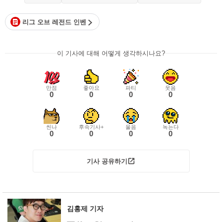
리그 오브 레전드 인벤
이 기사에 대해 어떻게 생각하시나요?
만점
좋아요
파티
웃음
0
0
0
0
씬나
후속기사+
울음
녹는다
0
0
0
0
기사 공유하기
김홍제 기자