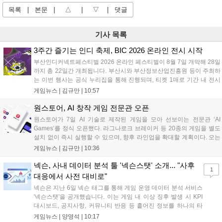
목록
|
본문
|
△
|
▽
|
댓글
기사 목록
3주간 즐기는 인디 축제, BIC 2026 온라인 전시 시작
부산인디커넥트페스티벌 2026 온라인 페스티벌이 8월 7일 개막해 28일
까지 총 22일간 개최됩니다. 부산시와 부산정보산업진흥원 등이 주최하
는 이번 행사는 공식 누리집을 통해 진행되며, 티켓 1매로 기간 내 전시
작을 제한 없이 체험할 수 있습니다. 일반 및 루키 부문 등 다양한 인디게
게임뉴스 |
김규만
|
10:57
임을 선보이며 개발자와의 소통 기능도 제공합니다. 장소 제약 없이 전
세계 누구나 참여 가능한 이번 행사는 역대 최대 규모로 열려 인디게임
원스토어, AI 창작 게임 전문관 오픈
생태계 확장에 기여할 전망입니다....
원스토어가 7일 AI 기술로 제작된 게임을 모아 선보이는 전문관 ‘AI
Games’를 정식 오픈했다. 라그나로크 브레이커 등 20종의 게임을 별도
설치 없이 즉시 실행할 수 있으며, 향후 라인업을 확대할 계획이다. 오는
11일부터는 게임 실행 시 할인 쿠폰을 지급하는 오픈 기념 이벤트도 진
게임뉴스 |
김규만
|
10:36
행된다. 이번 서비스는 누구나 AI를 활용해 게임을 제작하고 유통할 수
있는 환경을 조성해 창작자와 이용자 모두에게 새로운 경험을 제공할 것
넥슨, 사내 데이터 분석 툴 '넥슨스탯' 소개... "사후
1
으로 기대된다....
대응에서 사전 대비로"
넥슨은 지난 6일 넥슨 태그를 통해 게임 운영 데이터 분석 서비스
'넥슨스탯'을 공개했습니다. 이는 게임 내 이상 징후 발생 시 KPI
대시보드, 공지사항, 커뮤니티 반응 등 흩어진 정보를 하나의 타
임라인에 연결해 원인을 빠르게 파악하도록 돕는 관제 허브입니
게임뉴스 |
양영석
|
10:17