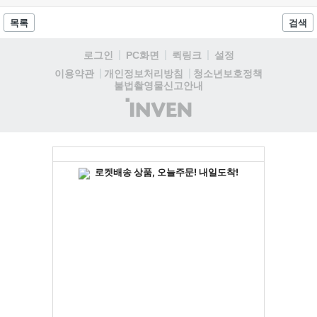
다 게임플레이 비중이 클 것으로 기대되는 가운데, 넷플릭스와의
이례적인 협업이 향후 게임 마케팅 방식에 어떤 변화를 가져올지
목록
검색
전 세계 팬들의 이목이 쏠리고 있다....
로그인
PC화면
퀵링크
설정
청소년보호정책
이용약관
개인정보처리방침
불법촬영물신고안내
(주)
인
벤