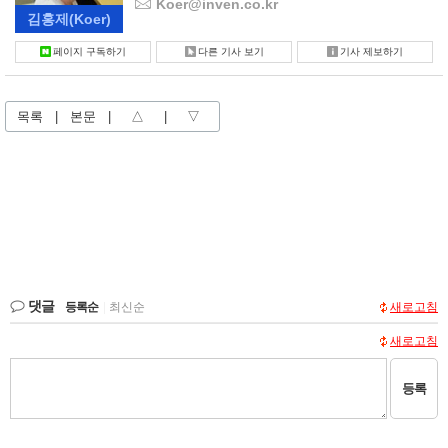
Koer@inven.co.kr
김홍제
(Koer)
페이지 구독하기
다른 기사 보기
기사 제보하기
목록
|
본문
|
△
|
▽
댓글
등록순
|
최신순
새로고침
새로고침
등록