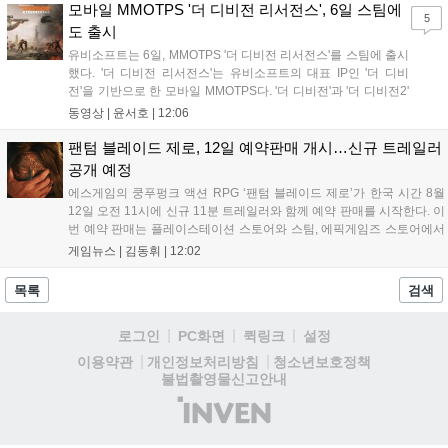
론 네이버페이 포인트 추가 적립 혜택도 받을 수 있으며, 자세한 내용은
모바일 MMOTPS '더 디비전 리서전스', 6일 스팀에
5
공식 네이버 스마트 스토어에서 확인 가능합니다....
도 출시
유비소프트는 6일, MMOTPS '더 디비전 리서전스'를 스팀에 출시
했다. '더 디비전 리서전스'는 유비소프트의 대표 IP인 '더 디비
전'을 기반으로 한 모바일 MMOTPS다. '더 디비전'과 '더 디비전2'
사이의 시기를 배경으로 하고 있으며, 완전히 새로운 독립형 스토
동영상 |
윤서호
|
12:06
리와 캠페인을 선보인다. 뉴욕에서 발생한 ‘그린 포이즌’ 사태 속
의 디비전 요원이 되어...
팬텀 블레이드 제로, 12일 예약판매 개시…신규 트레일러
공개 예정
에스게임의 쿵푸펑크 액션 RPG ‘팬텀 블레이드 제로’가 한국 시간 8월
12일 오전 11시에 신규 11분 트레일러와 함께 예약 판매를 시작한다. 이
번 예약 판매는 플레이스테이션 스토어와 스팀, 에픽게임즈 스토어에서
진행되며, 개발이 완료된 게임은 10월 29일 정식 출시될 예정이다. 언리
게임뉴스 |
김동휘
|
12:02
얼 엔진 5로 제작된 이 게임은 홍콩 무협 영화에서 영감을 받은 화려한
콤보 액션과 세미 오픈월드 환경을 특징으로 한다....
목록
검색
로그인
PC화면
퀵링크
설정
청소년보호정책
이용약관
개인정보처리방침
불법촬영물신고안내
(주)
인
벤