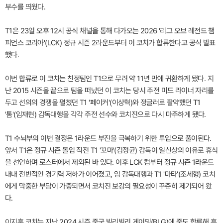
부수를 띄웠다.
T1은 23일 오후 12시 공식 채널을 통해 다가오는 2026 '리그 오브 레전드 챔
피언스 코리아'(LCK) 정규 시즌 2라운드부터 이 코치가 합류한다고 공식 발표
했다.
이번 합류로 이 코치는 친정팀인 T1으로 무려 약 11년 만에 귀환하게 됐다. 지
난 2015 시즌을 끝으로 팀을 떠났던 이 코치는 당시 주전 미드 라이너 자리를
두고 선의의 경쟁을 펼쳤던 T1 '페이커'(이상혁)와 정글러로 활약했던 T1
'톰'(임재현) 감독대행을 각각 주전 선수와 코치진으로 다시 마주하게 됐다.
T1 수뇌부의 이번 결정은 1라운드 부진을 극복하기 위한 투입으로 풀이된다.
앞서 T1은 정규 시즌 돌입 직전 T1 '꼬마'(김정균) 감독이 일신상의 이유로 휴식
을 선언하며 로스터에서 제외된 바 있다. 이후 LCK 컵부터 정규 시즌 1라운드
내내 전반적인 경기력 저하가 이어졌고, 임 감독대행과 T1 '마타'(조세형) 코치
에게 막중한 부담이 가중되면서 코치진 보강의 필요성이 꾸준히 제기되어 왔
다.
이지훈 코치는 지난 2024 시즌 중국 빌리빌리 게이밍(BLG)에 중도 합류해 흔