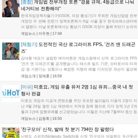
각기 다른 장르에서 이용자들의 기대를 모으고 있습니다....
[종합]
게임법 전부개정 토론 "경품 규제, 4등급으로 나눠
네거티브 전환해야"
한국게임정책자율기구(GSOK, 의장 황성기)가 주최한 게임산업법 전부
개정안 두 번째 전문가 정책토론회가 6일 서울 중구 한국프레스센터에
서 열렸다. 이날 토론회에서는 황성기 GSOK 의장이 올해 하반기 논의의
주요 쟁점과 성과를 짚은 데 이어, 박종현 한양대 법학전문대학원 교수
게임뉴스 |
이두현
|
17:48
가 게임진흥원 등 게임 관련 거버넌스를, 이병찬 법무법인 온새미로 변
호사가 게임 등...
[체험기]
도전적인 국산 로그라이트 FPS, '건즈 앤 드래곤
즈'
김대훤 대표가 설립한 에이버튼은 게임스컴에서 신작 로그라이트 FPS
'건즈 앤 드래곤즈'를 공개했습니다. 테스트 빌드 기준, 슈터로서의 타격
감 등 기본기는 갖췄으나 복잡한 지형의 레벨 디자인은 개선이 필요해
보입니다. 또한, 성장 트랙의 과도한 분절과 무기 다양성 부족 등 로그라
게임소개 |
정재훈
|
16:58
이트 장르적 재미 측면에서도 보완이 요구됩니다. 개발사는 향후 캐릭터
추가 등을 통해 게임성을 다듬어 경쟁력을 확보할 계획입니다....
[이슈]
미호요, 게임 유출 유저 2명 1심 유죄…중국 내 첫
형사 판결
미호요 게임의 미공개 콘텐츠를 무단 유포한 빌리빌리 이용자 2명이 지
난 4월 24일 열린 1심 재판에서 저작권 침해 혐의로 각각 징역 1년 2개
월과 1년에 집행유예를 선고받았습니다. 이들은 지난해 7월부터 원신 등
주요 게임의 영상을 유포해 60만 회 이상의 조회수를 기록했습니다. 미
게임뉴스 |
김동휘
|
16:50
호요는 이번 판결이 새 사법해석 시행 이후 중국 내 첫 형사사건임을 강
조하며 향후 무단 유출에 강경 대응할 방침입니다....
'친구모아' 신작, 발매 첫 분기 794만 장 팔렸다
닌텐도 스위치(Nintendo Switch)용 신작 '친구모아 아일랜드 두근두근