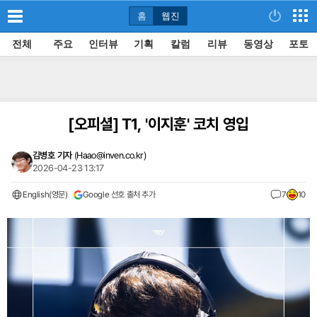
홈
웹진
전체
주요
인터뷰
기획
칼럼
리뷰
동영상
포토
[오피셜]
T1, '이지훈' 코치 영입
김병호 기자
(
Haao@inven.co.kr
)
2026-04-23 13:17
English(영문)
Google 선호 출처 추가
7
10