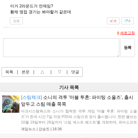
이거 2라운드가 언제임?
황제 영접 경기는 봐야할거 같은데
답글
0
0
새로고침
등록
목록
|
본문
|
△
|
▽
|
댓글
기사 목록
[스팀체크]
소니의 격투 '마블 투혼: 파이팅 소울즈', 출시
앞두고 스팀 매출 쭉쭉
아크시스템웍스와 소니가 협력한 격투 게임 '마블 투혼: 파이팅 소울
즈'가 한국 시간 7일 자정 PS5와 스팀으로 정식 출시됩니다. 한편 밸브는
10월 19일부터 26일까지 '스팀 넥스트 페스트'를 개최하며, 유비소프트
의 '더 디비전 리서전스'가 스팀에 출시되었고, 농장 시뮬레이션 '돌록 타
게임뉴스 |
강승진
|
18:36
운'은 얼리액세스를 마치고 정식 서비스를 시작했습니다. 이번 신작들은