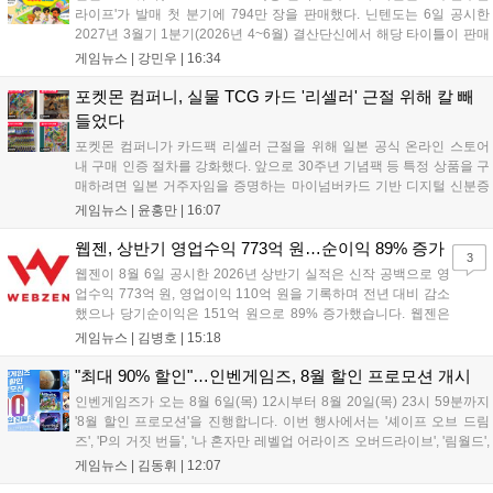
라이프'가 발매 첫 분기에 794만 장을 판매했다. 닌텐도는 6일 공시한
2027년 3월기 1분기(2026년 4~6월) 결산단신에서 해당 타이틀이 판매
를 크게 늘렸다고 밝혔다. 4월 16일 발매된 이 작품은 약 2개월 반 만에
게임뉴스 |
강민우
|
16:34
794만 장을 기록하며, 같은 기간 닌텐도 스위치...
포켓몬 컴퍼니, 실물 TCG 카드 '리셀러' 근절 위해 칼 빼
들었다
포켓몬 컴퍼니가 카드팩 리셀러 근절을 위해 일본 공식 온라인 스토어
내 구매 인증 절차를 강화했다. 앞으로 30주년 기념팩 등 특정 상품을 구
매하려면 일본 거주자임을 증명하는 마이넘버카드 기반 디지털 신분증
이 필수다. 해당 상품들은 온라인 추첨제로만 판매되며, 이번 조치는 과
게임뉴스 |
윤홍만
|
16:07
도한 가격 급등을 막기 위한 특단의 대책이다. 향후 포켓몬 컴퍼니의 이
러한 정책이 시장 물량 안정화에 어떤 영향을 미칠지 업계의 이목이 쏠
웹젠, 상반기 영업수익 773억 원…순이익 89% 증가
3
리고 있다....
웹젠이 8월 6일 공시한 2026년 상반기 실적은 신작 공백으로 영
업수익 773억 원, 영업이익 110억 원을 기록하며 전년 대비 감소
했으나 당기순이익은 151억 원으로 89% 증가했습니다. 웹젠은
하반기부터 신작 공세를 예고하며 전략게임 '프로젝트 D1'의 정보
게임뉴스 |
김병호
|
15:18
공개와 '게이트 오브 게이츠'의 추가 정보를 발표할 계획입니다.
또한 '테르비스'는 일본 코미케에 출품하며 해외 시장 공략을 강화
"최대 90% 할인"…인벤게임즈, 8월 할인 프로모션 개시
합니다. 김태영 대표는 내년 신작 출시를 위해 하반기 적극적인
인벤게임즈가 오는 8월 6일(목) 12시부터 8월 20일(목) 23시 59분까지
사업 일정을 추진하고 주주가치 제고에 힘쓰겠다고 밝혔습니
'8월 할인 프로모션'을 진행합니다. 이번 행사에서는 '셰이프 오브 드림
다....
즈', 'P의 거짓 번들', '나 혼자만 레벨업 어라이즈 오버드라이브', '림월드',
'아랑전설 시티 오브 더 울브스', '팰월드' 등 인기 타이틀을 최대 90% 할
게임뉴스 |
김동휘
|
12:07
인된 가격에 제공합니다. 인벤게임즈를 통해 구매 시 할인가 적용은 물