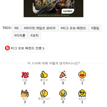
TAGS:
#라이엇 게임즈 코리아
#리그 오브 레전드
#영입
#t1
#이지훈
#코치
리그 오브 레전드 인벤
이 기사에 대해 어떻게 생각하시나요?
만점
좋아요
파티
웃음
2
1
0
1
씬나
후속기사+
울음
녹는다
3
2
0
1