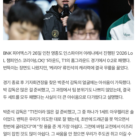
BNK 피어엑스가 26일 인천 영종도 인스파이어 아레나에서 진행된 '2026 Lo
L 챔피언스 코리아(LCK)' 1라운드, T1의 홈그라운드 경기에서 0:2로 패했다.
번뜩이는 장면도 나왔지만, '케리아' 류민석의 캐리력에 결국 무릎을 꿇었다.
경기 종료 후 기자회견장을 찾은 박준석 감독의 얼굴에는 아쉬움이 가득했다.
박 감독은 많은 걸 준비했고, 그 과정에서 팀 분위기도 나쁘지 않았는데, 결국
두 세트를 모두 패했다는 사실이 더 큰 아쉬움으로 다가왔다고 설명했다.
박준석 감독은 "T1전이라 많은 걸 준비했고, 그 중 하나가 1세트 아우렐리온 솔
이었다. 밴픽은 우리가 의도한 대로 잘 됐는데, 초반에 드래곤을 못 먹으면서
한번에 굴러갔다"며 "첫 용을 준 게 가장 아쉽다. 그전에 바텀 교전에서 이즈리
얼이 잡힌 것도 많이 아쉽다. 그 싸움을 안 졌으면 우리가 주도권 쥐고 이길 수