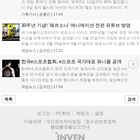
크 게임 축제'가 진행 중이며, '위쳐3'는 11일까지 80% 할인합니
다. 6일 정식 출시된 '아이언 네스트'와 '필드 오브 미스트리아', '커
세어 코브'가 호평받고 있습니다. 한편, 7일 출시된 '마블 투혼'은
기획기사 |
윤홍만
|
17:44
태그 시스템에 대한 호불호가 갈리며 복합적 평가를 기록 중입니
다. 유비소프트의 '고스트리콘: 와일드랜드'는 7년 만의 대규모 업
30주년 기념! '페르소나' 애니메이션 전편 유튜브 방영
데이트 '라스트 라이츠'와 함께 95% 할인 중입니다....
세가퍼블리싱코리아가 페르소나 시리즈 30주년을 기념해 관련 애니메
이션을 유튜브에서 무료 공개합니다. 8월 31일까지 극장판 페르소나3 4
편을 시작으로, 8월 18일부터 9월 17일까지 페르소나4 더 골든 12화, 9
월 15일부터 10월 14일까지 페르소나5 시리즈가 순차 공개됩니다. 또한
게임뉴스 |
김규만
|
17:21
8월 16일까지 SNS를 통해 축하 메시지를 모집하며, 선정된 내용은 기념
영상 및 대형 전광판에 소개될 예정입니다....
한국e스포츠협회, e스포츠 국가대표 유니폼 공개
2
한국e스포츠협회가 한국 도자기의 절제미와 강인함을 담은 e스
포츠 국가대표 공식 유니폼과 캡슐 컬렉션을 공개했다. 이번 유니
폼은 아시안게임 및 사전 행사에서 착용될 예정이며, 일상복으로
구성된 컬렉션은 오는 8월 28일부터 골스튜디오 공식 홈페이지
게임뉴스 |
김규만
|
17:04
와 무신사, 오프라인 매장에서 판매된다. 다만 아시안게임 결선에
서는 대회 규정에 따라 별도의 유니폼을 착용할 계획이다....
목록
검색
로그인
PC화면
퀵링크
설정
청소년보호정책
이용약관
개인정보처리방침
불법촬영물신고안내
(주)