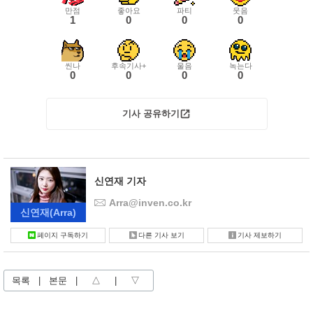
만점
좋아요
파티
웃음
1
0
0
0
씬나
후속기사+
울음
녹는다
0
0
0
0
기사 공유하기
신연재 기자
Arra@inven.co.kr
신연재
(Arra)
페이지 구독하기
다른 기사 보기
기사 제보하기
목록
|
본문
|
△
|
▽