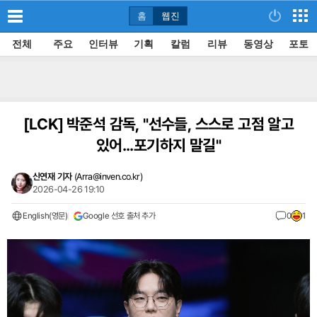
홈
웹진
전체
주요
인터뷰
기획
칼럼
리뷰
동영상
포토
[LCK]
박준석 감독, "선수들, 스스로 고점 알고
있어...포기하지 말길"
신연재 기자
(
Arra@inven.co.kr
)
2026-04-26 19:10
English(영문)
Google 선호 출처 추가
0
1