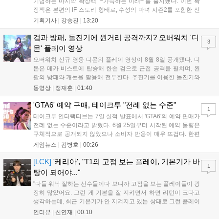
기념하는 마지막 확장팩 ‘~가속하는 미래~’를 출시했다. 이번 확
장팩은 본편의 IF 스토리 형태로, 수성의 마녀 시즌2를 포함한 신
규 참전작과 크로스오버 합체기를 선보이며 작품을 완결 짓는다.
기획기사 |
강승진
|
13:20
기존 연출의 한계와 로봇 게임 시장의 어려움 속에서도 팬들이 원
하는 몰입감 있는 서사와 조합을 구현하며 시리즈의 미래를 향한
검과 방패, 돌진기에 원거리 공격까지? 오버워치 '디
3
새로운 가능성을 제시했다....
몬' 플레이 영상
오버워치 신규 영웅 디몬의 플레이 영상이 8월 8일 공개됐다. 디
몬은 메카 비스트에 탑승해 한손 검으로 근접 공격을 펼치며, 왼
팔의 방패와 캐논을 활용해 전투한다. 추진기를 이용한 돌진기와
참격 형태의 궁극기를 보유했고, 메카 파괴 시 맨몸으로 기관총을
동영상 |
정재훈
|
01:40
사용하는 특징이 있다. 디몬은 오는 8월 12일 시작되는 시즌4 부
산의 영웅들 업데이트를 통해 정식 출시될 예정이다....
'GTA6' 예약 구매, 테이크투 "전례 없는 수준"
1
테이크투 인터랙티브는 7일 실적 발표에서 'GTA6'의 예약 판매가
전례 없는 수준이라고 밝혔다. 6월 25일부터 시작된 예약 물량은
구체적으로 공개되지 않았으나 소비자 반응이 매우 뜨겁다. 한편
11월 19일 PS5와 Xbox 시리즈 X|S로 정식 출시될 예정이며, 록
게임뉴스 |
김병호
|
00:26
스타 게임즈는 한국 시각 28일 오전 4시 넷플릭스를 통해 장편 영
상 'Grand Theft Auto VI: An Extended Look'을 최초 공개할 계획
[LCK]
'케리아', "T1의 고점 보는 플레이, 기본기가 바
1
이다....
탕이 되어야..."
"다들 워낙 잘하는 선수들이다 보니까 고점을 보는 플레이들이 굉
장히 많았어요. 그런 게 기본을 잘 지키면서 하면 리턴이 크다고
생각하는데, 최근 기본기가 안 지켜지고 있는 상태로 그런 플레이
를 추구하다 보니까 팀적으로 안 좋은 사고가 계속 많이 났던 것
인터뷰 |
신연재
|
00:10
같습니다." T1은 6일 서울 종로구 치지직 롤파크에서 열린 '2026