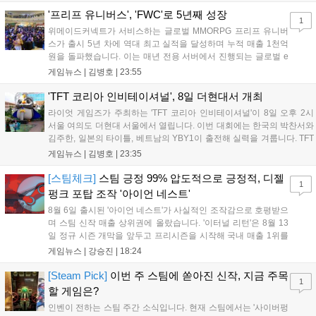
LoL 챔피언스 코리아(LCK)'...
'프리프 유니버스', 'FWC'로 5년째 성장
1
위메이드커넥트가 서비스하는 글로벌 MMORPG 프리프 유니버
스가 출시 5년 차에 역대 최고 실적을 달성하며 누적 매출 1천억
원을 돌파했습니다. 이는 매년 전용 서버에서 진행되는 글로벌 e
스포츠 대회 FWC의 영향이 큽니다. FWC는 이용자가 동일한 조
게임뉴스 |
김병호
|
23:55
건에서 시즌을 함께 즐기는 구조로, 올해 4월 시작된 FWC 2026
은 전년 대비 매출과 이용자 지표가 대폭 상승하는 성과를 냈습니
'TFT 코리아 인비테이셔널', 8일 더현대서 개최
다. 오는 10월 필리핀 마닐라에서 총상금 11만 달러 규모의 제4회
라이엇 게임즈가 주최하는 'TFT 코리아 인비테이셔널'이 8일 오후 2시
FWC 그랜드 파이널이 개최될 예정이며, 위메이드커넥트는 이를
서울 여의도 더현대 서울에서 열립니다. 이번 대회에는 한국의 박찬서와
통해 커뮤니티 중심의 장기 성장 모델을 지속할 방침입니다....
김주한, 일본의 타이틀, 베트남의 YBY1이 출전해 실력을 겨룹니다. TFT
는 소속팀 없이 개인 자격으로 참가하는 독특한 대회 구조를 가지며, 누
게임뉴스 |
김병호
|
23:35
구나 참여 가능한 '소파에서 왕관까지'라는 철학을 실천하고 있습니다.
17일까지 이어지는 이번 행사는 신규 세트 체험과 공연 등 다양한 즐길
[스팀체크]
스팀 긍정 99% 압도적으로 긍정적, 디젤
1
거리를 제공하며, 이후 현대백화점 판교점에서도 행사가 이어질 예정입
펑크 포탑 조작 '아이언 네스트'
니다. 연말에는 라스베이거스 오픈이 개최됩니다....
8월 6일 출시된 '아이언 네스트'가 사실적인 조작감으로 호평받으
며 스팀 신작 매출 상위권에 올랐습니다. '이터널 리턴'은 8월 13
일 정규 시즌 개막을 앞두고 프리시즌을 시작해 국내 매출 1위를
기록했습니다. 25주년을 맞은 '고스트 리콘' 시리즈는 8월 6일 쇼
게임뉴스 |
강승진
|
18:24
케이스와 함께 대규모 할인을 진행하며 순위가 급상승했고, 신작
'마블 투혼: 파이팅 소울즈'와 레트로 수리 시뮬레이션 '리스토
[Steam Pick]
이번 주 스팀에 쏟아진 신작, 지금 주목
1
리'도 스팀에 정식 출시되었습니다....
할 게임은?
인벤이 전하는 스팀 주간 소식입니다. 현재 스팀에서는 '사이버펑