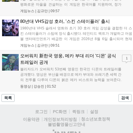
평화로운 마을을 건설하는 이 게임은 한국어를 지원하며, 정가
10,700원에서 10% 할인된 9,630원에 판매된다. 플레이어는 어
게임뉴스 |
김규만
|
09:57
드벤처 모드와 크리에이티브 모드를 통해 자유롭게 마을을 꾸미
고 정령을 활용해 공동체를 성장시킬 수 있다. 따뜻한 손그림 그
80년대 VHS감성 호러, '스킨 스테이플러' 출시
래픽이 특징이며, 부담 없이 즐길 수 있는 힐링 게임으로 기대를
1980년대 VHS 슬래셔 영화와 초기 3D 호러 게임 감성을 결합한 더 스
모으고 있다....
킨 스테이플러가 스팀에 정식 출시됐다. 테인티드 팩트가 개발하고 어셈
블 엔터테인먼트가 배급한 이 게임은 2026년 8월 6일 출시되어 현재
15,000원에 판매 중이다. 캐리언 시티를 배경으로 연쇄살인 사건을 추적
게임뉴스 |
김규만
|
09:51
하는 두 형사의 이야기를 다루며, 거친 복고풍 그래픽과 블랙 코미디를
통해 밀도 높은 공포를 선사한다....
오버워치 新한국 영웅, 메카 부대 리더 '디몬' 공식
1
트레일러 공개
블리자드가 오버워치 53번째 영웅인 한국인 디몬의 트레일러를
공개했다. 영상은 부산을 배경으로 메카 부대와 쓰레기촌 세력 간
의 전투를 다루며 디몬의 붉은 메카 비스트와 능력을 보여준다.
블리자드는 7일 게임플레이 영상 공개를 시작으로 10일 시즌4 트
동영상 |
강승진
|
01:52
레일러를 선보이며, 11일 시작되는 시즌4를 통해 디몬을 정식 출
시할 예정이다. 향후 메카 부대와 탈론의 대립이 본격화될 전망이
목록
검색
다....
로그인
PC화면
퀵링크
설정
청소년보호정책
이용약관
개인정보처리방침
불법촬영물신고안내
(주)