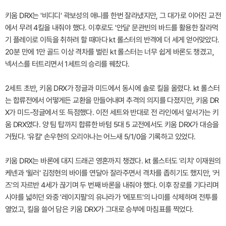
키움 DRX는 '비디디' 곽보성의 애니를 한번 잘라냈지만, 그 대가로 이어진 교전
에서 무려 4킬을 내줘야 했다. 이후로도 '안딜' 문관빈의 바드를 활용한 잘라먹
기 플레이로 이득을 취하려 할 때마다 kt 롤스터의 반격에 더 세게 얻어맞았다.
20분 만에 1만 골드 이상 격차를 벌린 kt 롤스터는 너무 쉽게 바론도 챙겼고,
넥서스를 터트리면서 1세트의 승리를 꿰찼다.
2세트 초반, 키움 DRX가 정글과 미드에서 동시에 솔로 킬을 올렸다. kt 롤스터
는 합류전에서 어떻게든 교환을 만들어내며 추격의 의지를 다졌지만, 키움 DR
X가 미드-정글에서 또 득점했다. 이전 세트와 반대로 전 라인에서 앞서가는 키
움 DRX였다. 양 팀 탑까지 합류한 바텀 5대 5 교전에서도 키움 DRX가 대승을
거뒀다. '유칼' 손우현의 오리아나는 어느새 5/1/0을 기록하고 있었다.
키움 DRX는 바론에 대지 드래곤 영혼까지 챙겼다. kt 롤스터도 '리치' 이재원의
케넨과 '윌러' 김정현의 바이를 연달아 잘라주면서 격차를 좁히기도 했지만, '커
즈'의 자르반 4세가 끊기며 두 번째 바론을 내줘야 했다. 이후 장로를 기다리며
시야를 넓히던 와중 '레이지필'의 유나라가 '에포트'의 나미를 삭제하며 전투를
열었고, 킬을 쓸어 담은 키움 DRX가 그대로 승부에 마침표를 찍었다.