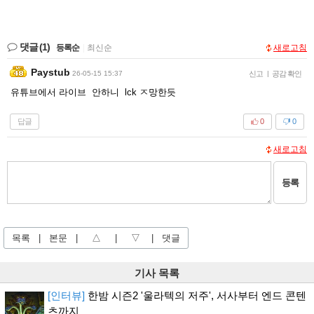
댓글
(1)
등록순
|
최신순
새로고침
Paystub
26-05-15 15:37
신고
|
공감 확인
유튜브에서 라이브 안하니 lck ㅈ망한듯
답글
0
0
새로고침
등록
목록
|
본문
|
△
|
▽
|
댓글
기사 목록
[인터뷰]
한밤 시즌2 '울라텍의 저주', 서사부터 엔드 콘텐
츠까지