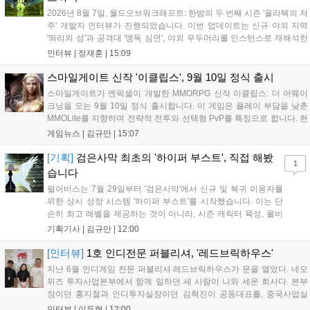
2026년 8월 7일, 월드오브워크래프트: 한밤의 두 번째 시즌 '울라텍의 저
주' 개발자 인터뷰가 진행되었습니다. 이번 업데이트는 신규 야외 지역
'똬리의 섬'과 공격대 '맹독 심연', 야외 우두머리를 인스턴스로 재해석한
'소굴'을 포함합니다. 개발진은 하우징 시스템 개선 및 신화+ 던전 로테이
인터뷰 |
정재훈
|
15:09
션, 공격대 보상 강화 등을 예고하며, 한국 팬들의 열정적인 성원에 감사
를 표했습니다....
스마일게이트 신작 '이클립스', 9월 10일 정식 출시
스마일게이트가 엔픽셀이 개발한 MMORPG 신작 이클립스: 더 어웨이
크닝을 오는 9월 10일 정식 출시합니다. 이 게임은 플레이 부담을 낮춘
MMOLite를 지향하며 전략적 전투와 선택형 PvP를 특징으로 합니다. 현
재 공식 홈페이지와 앱 마켓에서 사전등록을 진행 중이며 참여자에게는
게임뉴스 |
김규만
|
15:07
초월 소환권 등 다양한 보상을 제공합니다. 또한 카카오톡 채널 추가 시
주차별 스페셜 쿠폰과 한정 스킨, 경품 이벤트 등 풍성한 혜택을 마련해
[기획]
검은사막 최초의 '하이퍼 부스트', 직접 해봤
1
이용자들의 기대를 모으고 있습니다....
습니다
펄어비스는 7월 29일부터 '검은사막'에서 신규 및 복귀 이용자를
위한 상시 성장 시스템 '하이퍼 부스트'를 시작했습니다. 이는 단
순히 최고 레벨을 제공하는 것이 아니라, 시즌 캐릭터 육성, 올비
아 아카데미 수료, 아침의 나라 설화 진행 등 4단계 과정을 통해
기획기사 |
김규만
|
12:00
게임에 적응하며 공방합 750을 목표로 성장하는 구조입니다. 이
용자는 과제를 완수하며 동(V) 투발라 장비와 검은별 무기, 카라
[인터뷰]
1호 인디전문 퍼블리셔, '레드브릭하우스'
자드 장신구 등을 획득해 주요 콘텐츠에 진입할 수 있습니다....
지난 6월 인디게임 전문 퍼블리셔 레드브릭하우스가 문을 열었다. 네오
위즈 투자사업본부에서 함께 일하던 세 사람이 나와 세운 회사다. 본부
장이던 홍지철과 인디투자실장이던 김혁진이 공동대표를, 중국사업실
장이던 이민정이 이사를 맡았다. 출범 한 달여 만에 위메이드맥스의 전
인터뷰 |
이두현
|
12:00