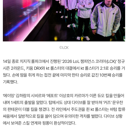
©LCK
14일 종로 치지직 롤파크에서 진행된 '2026 LoL 챔피언스 코리아(LCK)' 정규
시즌 2라운드, 키움 DRX와 kt 롤스터의 대결에서 kt 롤스터가 2:1로 승리를 거
뒀다. 손에 땀을 쥐게 하는 접전 끝에 마지막 한타 승리로 값진 10번째 승리를
기록했다.
'에이밍' 김하람의 시비르와 '에포트' 이상호의 카르마가 이른 듀오 킬을 만들어
내며 1세트의 출발을 알렸다. 탑에서도 상대 다이브를 잘 받아쳐 '커즈' 문우찬
의 판테온이 더블 킬을 챙겼다. 전 라인에서 주도권을 쥔 kt 롤스터는 바텀 합류
싸움에서 일방적으로 킬을 쓸어 담으며 유의미한 격차를 벌렸다. 다이브 상황
에서 보여준 스킬 연계와 핑퐁이 환상적이었다.