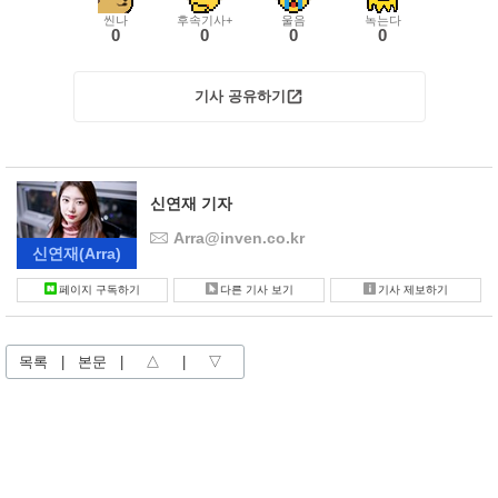
씬나
후속기사+
울음
녹는다
0
0
0
0
기사 공유하기
신연재 기자
Arra@inven.co.kr
신연재
(Arra)
페이지 구독하기
다른 기사 보기
기사 제보하기
목록
|
본문
|
△
|
▽