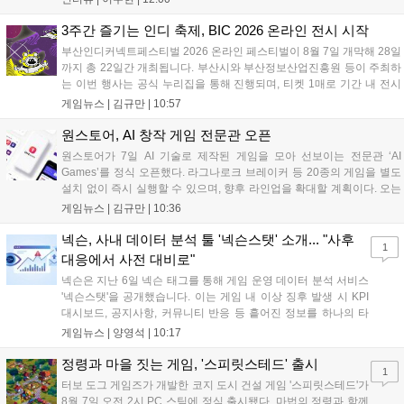
략적 투자와 카카오벤처스 등 5개 벤처캐피털의 재무적 투자가 연달아
들어왔다. 서비스 중인...
3주간 즐기는 인디 축제, BIC 2026 온라인 전시 시작
부산인디커넥트페스티벌 2026 온라인 페스티벌이 8월 7일 개막해 28일
까지 총 22일간 개최됩니다. 부산시와 부산정보산업진흥원 등이 주최하
는 이번 행사는 공식 누리집을 통해 진행되며, 티켓 1매로 기간 내 전시
작을 제한 없이 체험할 수 있습니다. 일반 및 루키 부문 등 다양한 인디게
게임뉴스 |
김규만
|
10:57
임을 선보이며 개발자와의 소통 기능도 제공합니다. 장소 제약 없이 전
세계 누구나 참여 가능한 이번 행사는 역대 최대 규모로 열려 인디게임
원스토어, AI 창작 게임 전문관 오픈
생태계 확장에 기여할 전망입니다....
원스토어가 7일 AI 기술로 제작된 게임을 모아 선보이는 전문관 ‘AI
Games’를 정식 오픈했다. 라그나로크 브레이커 등 20종의 게임을 별도
설치 없이 즉시 실행할 수 있으며, 향후 라인업을 확대할 계획이다. 오는
11일부터는 게임 실행 시 할인 쿠폰을 지급하는 오픈 기념 이벤트도 진
게임뉴스 |
김규만
|
10:36
행된다. 이번 서비스는 누구나 AI를 활용해 게임을 제작하고 유통할 수
있는 환경을 조성해 창작자와 이용자 모두에게 새로운 경험을 제공할 것
넥슨, 사내 데이터 분석 툴 '넥슨스탯' 소개... "사후
1
으로 기대된다....
대응에서 사전 대비로"
넥슨은 지난 6일 넥슨 태그를 통해 게임 운영 데이터 분석 서비스
'넥슨스탯'을 공개했습니다. 이는 게임 내 이상 징후 발생 시 KPI
대시보드, 공지사항, 커뮤니티 반응 등 흩어진 정보를 하나의 타
임라인에 연결해 원인을 빠르게 파악하도록 돕는 관제 허브입니
게임뉴스 |
양영석
|
10:17
다. 현재 25개 이상의 프로젝트에 도입된 이 서비스는 사후 대응
중심의 운영 방식을 사전 대비 체계로 전환하며 데이터 기반의 효
정령과 마을 짓는 게임, '스피릿스테드' 출시
1
율적인 의사결정을 지원하고 있습니다....
터보 도그 게임즈가 개발한 코지 도시 건설 게임 '스피릿스테드'가
8월 7일 오전 2시 PC 스팀에 정식 출시됐다. 마법의 정령과 함께