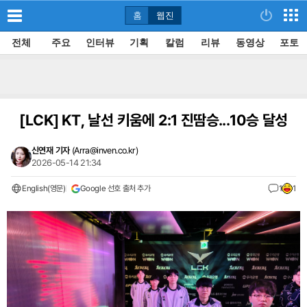
홈
웹진
전체
주요
인터뷰
기획
칼럼
리뷰
동영상
포토
[LCK]
KT, 날선 키움에 2:1 진땀승...10승 달성
신연재 기자
(
Arra@inven.co.kr
)
2026-05-14 21:34
English(영문)
Google 선호 출처 추가
1
1