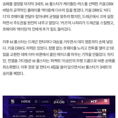
승패를 결정할 마지막 3세트. kt 롤스터가 케이틀린-럭스를 선택한 키움 DRX
바텀의 공격적인 플레이를 역이용해 다수의 킬을 챙겼다. 키움 DRX도 '비디
디'의 흐웨이를 연달아 잡아내며 균형을 맞추려 했지만, 드래곤에서 크게 실점
하면서 주도권을 완전히 내주고 말았다. '커즈'의 나피리가 드래곤을 스틸했고,
흐웨이와 '에이밍'의 진에게 추가 킬도 들어갔다.
이후 kt 롤스터는 드래곤 한타마다 대승을 거두면서 대지 영혼까지 손에 넣었
다. 키움 DRX도 저력은 있었다. 점멸 없는 흐웨이를 노리고 전투를 열어 2:1로
킬을 교환한 데에 이어 바론에서 클린 에이스를 띄우는 기적을 만들었다. 하지
만, 전열을 가다듬은 kt 롤스터는 '퍼펙트' 이승민의 자헨 드롭으로 바론 손해를
최소화했다. 이후 장로 앞 한타서 4킬을 쓸어 담으면서 kt 롤스터가 3세트의
승리를 꿰찼다.